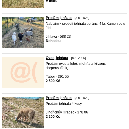
V textu
Prodám jehňata
- [8.8. 2026]
Nabízím k prodeji jehňata beránci 4 ks Kamenice u
Jihl ...
Jihlava - 588 23
Dohodou
Ovce, jehňata
- [8.8. 2026]
Prodám ovce a letošní jehňata-kříženci
dorper/suffolk, ...
Tábor - 391 55
2 500 Kč
Prodám jehňata
- [8.8. 2026]
Prodám jehňata 4 kusy
Jindřichův Hradec - 378 06
2 200 Kč