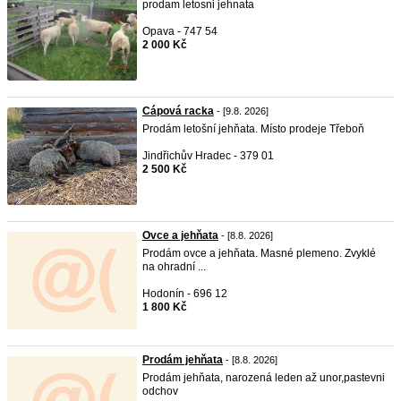
prodam letosni jehnata
Opava - 747 54
2 000 Kč
Cápová racka
- [9.8. 2026]
Prodám letošní jehňata. Místo prodeje Třeboň
Jindřichův Hradec - 379 01
2 500 Kč
Ovce a jehňata
- [8.8. 2026]
Prodám ovce a jehňata. Masné plemeno. Zvyklé
na ohradní ...
Hodonín - 696 12
1 800 Kč
Prodám jehňata
- [8.8. 2026]
Prodám jehňata, narozená leden až unor,pastevni
odchov