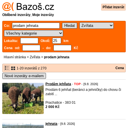
Přidat inzerát
Oblíbené inzeráty
,
Moje inzeráty
Co:
Lokalita:
Okolí:
km
Cena od:
- do:
Kč
Hlavní stránka
>
Zvířata
>
prodam jehnata
Cena
1-20 inzerátů z 270
Nové inzeráty e-mailem
Prodám jehňata
-
TOP
- [9.8. 2026]
Prodám 6 jehňat (beránci a jehničky) do chovu či
zabití ...
Prachatice - 383 01
2 000 Kč
jehnata
- [9.8. 2026]