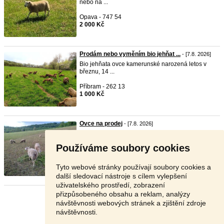
nebo na ...
Opava - 747 54
2 000 Kč
Prodám nebo vyměním bio jehňat ...
- [7.8. 2026]
Bio jehňata ovce kamerunské narozená letos v
březnu, 14 ...
Příbram - 262 13
1 000 Kč
Ovce na prodej
- [7.8. 2026]
Prodám ovce SUFFOLK a TEXEL, mladé, starší,
jehňata. T ...
Používáme soubory cookies
Benešov - 259 01
2 000 Kč
Tyto webové stránky používají soubory cookies a
další sledovací nástroje s cílem vylepšení
uživatelského prostředí, zobrazení
přizpůsobeného obsahu a reklam, analýzy
Stránka:
1
2
3
Další
návštěvnosti webových stránek a zjištění zdroje
návštěvnosti.