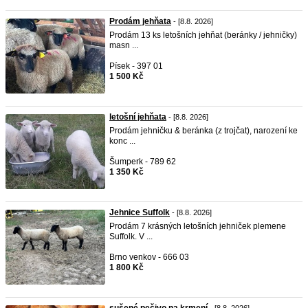
Prodám jehňata
- [8.8. 2026]
Prodám 13 ks letošních jehňat (beránky / jehničky)
masn ...
Písek - 397 01
1 500 Kč
letošní jehňata
- [8.8. 2026]
Prodám jehničku & beránka (z trojčat), narození ke
konc ...
Šumperk - 789 62
1 350 Kč
Jehnice Suffolk
- [8.8. 2026]
Prodám 7 krásných letošních jehniček plemene
Suffolk. V ...
Brno venkov - 666 03
1 800 Kč