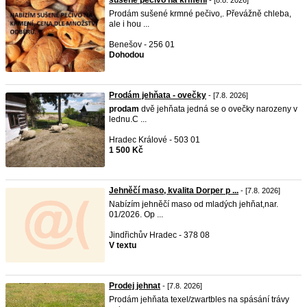
sušené pečivo na krmení
- [8.8. 2026]
Prodám sušené krmné pečivo,. Převážně chleba,
ale i hou ...
Benešov - 256 01
Dohodou
Prodám jehňata - ovečky
- [7.8. 2026]
prodam
dvě jehňata jedná se o ovečky narozeny v
lednu.C ...
Hradec Králové - 503 01
1 500 Kč
Jehněčí maso, kvalita Dorper p ...
- [7.8. 2026]
Nabízím jehněčí maso od mladých jehňat,nar.
01/2026. Op ...
Jindřichův Hradec - 378 08
V textu
Prodej jehnat
- [7.8. 2026]
Prodám jehňata texel/zwartbles na spásání trávy