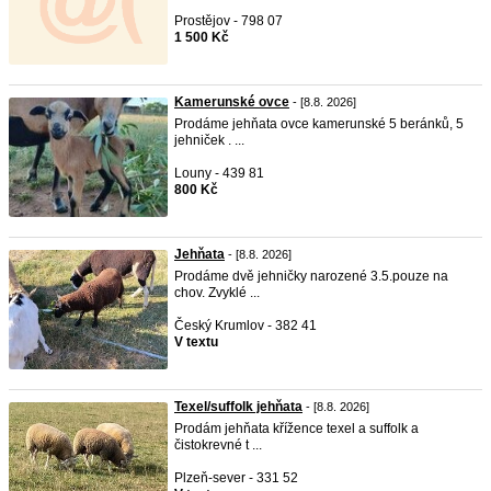
Prostějov - 798 07
1 500 Kč
Kamerunské ovce
- [8.8. 2026]
Prodáme jehňata ovce kamerunské 5 beránků, 5
jehniček . ...
Louny - 439 81
800 Kč
Jehňata
- [8.8. 2026]
Prodáme dvě jehničky narozené 3.5.pouze na
chov. Zvyklé ...
Český Krumlov - 382 41
V textu
Texel/suffolk jehňata
- [8.8. 2026]
Prodám jehňata křížence texel a suffolk a
čistokrevné t ...
Plzeň-sever - 331 52