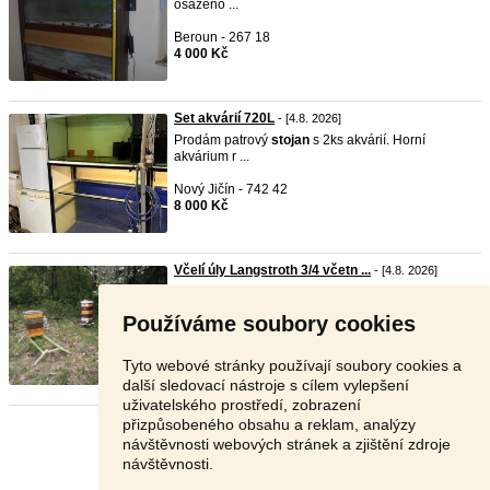
osazeno ...
Beroun - 267 18
4 000 Kč
Set akvárií 720L
- [4.8. 2026]
Prodám patrový
stojan
s 2ks akvárií. Horní
akvárium r ...
Nový Jičín - 742 42
8 000 Kč
Včelí úly Langstroth 3/4 včetn ...
- [4.8. 2026]
Prodám část starších, ale ve výborném stavu
nástavků La ...
Používáme soubory cookies
Hradec Králové - 503 51
Dohodou
Tyto webové stránky používají soubory cookies a
další sledovací nástroje s cílem vylepšení
uživatelského prostředí, zobrazení
přizpůsobeného obsahu a reklam, analýzy
Stránka:
1
2
3
Další
návštěvnosti webových stránek a zjištění zdroje
návštěvnosti.