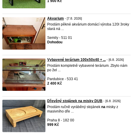
1 900 Kč
Akvarium
- [7.8. 2026]
Prodám pěkné akvárium domácí výroba 120l 3roky
stará ná ...
Semily - 511 01
Dohodou
Vybavené terárium 100x50x40 + ...
- [6.8. 2026]
Prodám kompletně vybavené terárium. Zbylo nám
po žel ...
Pardubice - 533 41
2 400 Kč
Dřevěný stojánek na misky DUB
- [6.8. 2026]
Prodám ručně vyráběný stojánek
na
misky z
masivního dře ...
Praha 8 - 182 00
999 Kč