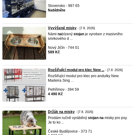
Slovensko - 987 65
Nabídněte
Vyvýšené misky
- [7.8. 2026]
Námi
na
bízený
stojan
je vyroben z masivního
smrkového d ...
Nový Jičín - 744 01
589 Kč
Rozšiřující modul pro klec New ...
- [7.8. 2026]
Rozšiřující modul pro klec pro andulky New
Madeira Sing ...
Pelhřimov - 394 59
4 490 Kč
Držák na misky
- [7.8. 2026]
Prodám ručně vyráběný
stojan
na
misky pro psy.
Je to ko ...
České Budějovice - 373 71