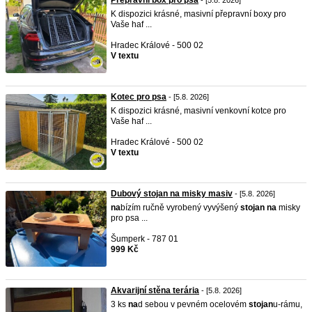
Přepravní box pro psa
- [5.8. 2026]
K dispozici krásné, masivní přepravní boxy pro
Vaše haf ...
Hradec Králové - 500 02
V textu
Kotec pro psa
- [5.8. 2026]
K dispozici krásné, masivní venkovní kotce pro
Vaše haf ...
Hradec Králové - 500 02
V textu
Dubový stojan na misky masiv
- [5.8. 2026]
na
bízím ručně vyrobený vyvýšený
stojan
na
misky
pro psa ...
Šumperk - 787 01
999 Kč
Akvarijní stěna terária
- [5.8. 2026]
3 ks
na
d sebou v pevném ocelovém
stojan
u-rámu,