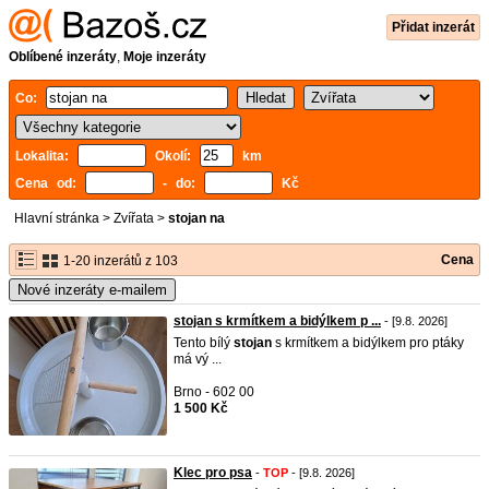
Přidat inzerát
Oblíbené inzeráty
,
Moje inzeráty
Co:
Lokalita:
Okolí:
km
Cena od:
- do:
Kč
Hlavní stránka
>
Zvířata
>
stojan na
Cena
1-20 inzerátů z 103
Nové inzeráty e-mailem
stojan s krmítkem a bidýlkem p ...
- [9.8. 2026]
Tento bílý
stojan
s krmítkem a bidýlkem pro ptáky
má vý ...
Brno - 602 00
1 500 Kč
Klec pro psa
-
TOP
- [9.8. 2026]