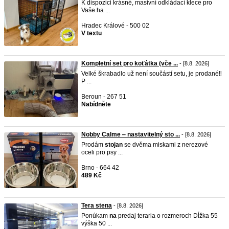
K dispozici krásné, masivní odkládací klece pro
Vaše ha ...
Hradec Králové - 500 02
V textu
Kompletní set pro koťátka (vče ...
- [8.8. 2026]
Velké škrabadlo už není součástí setu, je prodané‼️
P ...
Beroun - 267 51
Nabídněte
Nobby Calme ‒ nastavitelný sto ...
- [8.8. 2026]
Prodám
stojan
se dvěma miskami z nerezové
oceli pro psy ...
Brno - 664 42
489 Kč
Tera stena
- [8.8. 2026]
Ponúkam
na
predaj teraria o rozmeroch Dĺžka 55
výška 50 ...