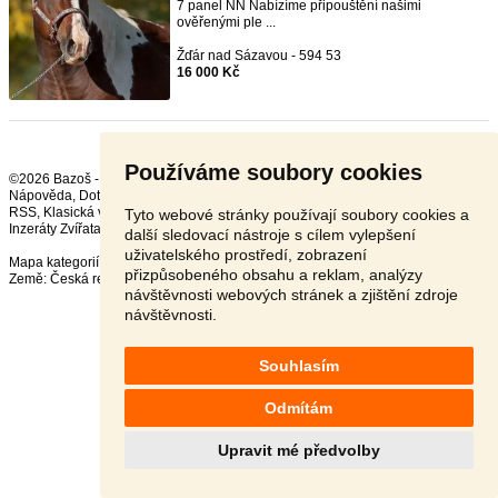
7 panel NN Nabízíme připouštění našimi
ověřenými ple ...
Žďár nad Sázavou - 594 53
16 000 Kč
Používáme soubory cookies
©2026 Bazoš -
Inzerce, Bazar
Nápověda
,
Dotazy
,
Hodnocení
,
Kontakt
,
Reklama
,
Podmínky
,
Ochrana údajů
,
RSS
,
Tyto webové stránky používají soubory cookies a
Inzeráty Zvířata celkem:
41770
, za 24 hodin:
2356
další sledovací nástroje s cílem vylepšení
uživatelského prostředí, zobrazení
Mapa kategorií
,
Nejvyhledávanější výrazy
přizpůsobeného obsahu a reklam, analýzy
Země:
Česká republika
,
Slovensko
,
Polsko
,
Rakousko
návštěvnosti webových stránek a zjištění zdroje
návštěvnosti.
Souhlasím
Odmítám
Upravit mé předvolby