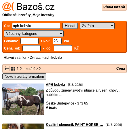
Přidat inzerát
Oblíbené inzeráty
,
Moje inzeráty
Co:
Lokalita:
Okolí:
km
Cena od:
- do:
Kč
Hlavní stránka
>
Zvířata
>
aph kobyla
Cena
1-2 inzerátů z 2
Nové inzeráty e-mailem
APH kobyla
- [5.8. 2026]
Z důvodu změny životní situace a rušení chovu,
nabizim ...
České Budějovice - 373 65
V textu
Kvalitní plemeník PAINT HORSE- ...
- [11.7. 2026]