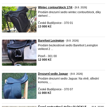
Wintec contourblock 17/4
- [9.8. 2026]
Prodám drezurní sedlo wintec contourblock, díky
stehení ...
České Budějovice - 370 01
13 000 Kč
Barefoot Lexington
- [9.8. 2026]
Prodám bezkostrové sedlo Barefoot Lexington
velikost 2 ...
Plzeň - 301 00
12 000 Kč
Drezurní sedlo Jaguar
- [9.8. 2026]
Prodám drezurní sedlo Jaguar. Na vlně, střední
komora, ...
České Budějovice - 370 07
11 000 Kč