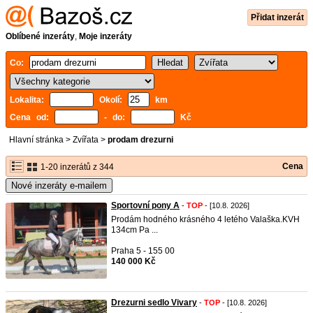
Přidat inzerát
Oblíbené inzeráty
,
Moje inzeráty
Co:
Lokalita:
Okolí:
km
Cena od:
- do:
Kč
Hlavní stránka
>
Zvířata
>
prodam drezurni
Cena
1-20 inzerátů z 344
Nové inzeráty e-mailem
Sportovní pony A
-
TOP
- [10.8. 2026]
Prodám hodného krásného 4 letého Valaška.KVH
134cm Pa ...
Praha 5 - 155 00
140 000 Kč
Drezurni sedlo Vivary
-
TOP
- [10.8. 2026]