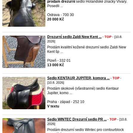
prodam
drezurni
sedlo Holandské znacky Vivary.
Posedli ...
Ostrava - 700 30
20 000 Kč
Drezurní sedlo Zaldi New Kent ...
-
TOP
- [10.8.
2026]
Prodám kvalitní kožené drezurní sedlo Zaldi New
Kent šp ...
Plzeň - 332 01
13 000 Kč
Sedlo KENTAUR JUPITER, komora ...
-
TOP
-
[10.8. 2026]
Prodám skokové (všestranné) sedlo Kentaur
Jupiter, komo ...
Praha - západ - 252 10
V textu
Sedlo WINTEC Drezurní sedlo PR ...
-
TOP
- [10.8.
2026]
Prodám drezurní sedlo Wintec pro contourblock