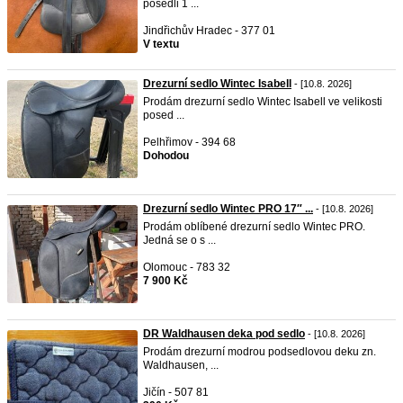
posedli 1 ...
Jindřichův Hradec - 377 01
V textu
Drezurní sedlo Wintec Isabell
- [10.8. 2026]
Prodám drezurní sedlo Wintec Isabell ve velikosti
posed ...
Pelhřimov - 394 68
Dohodou
Drezurní sedlo Wintec PRO 17″ ...
- [10.8. 2026]
Prodám oblíbené drezurní sedlo Wintec PRO.
Jedná se o s ...
Olomouc - 783 32
7 900 Kč
DR Waldhausen deka pod sedlo
- [10.8. 2026]
Prodám drezurní modrou podsedlovou deku zn.
Waldhausen, ...
Jičín - 507 81