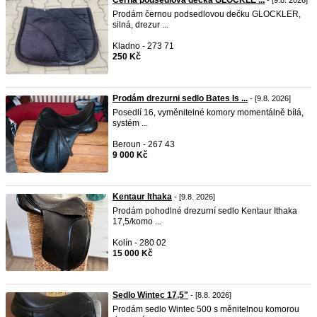
Černá podsedlová dečka GLOCKLE ...
- [9.8. 2026]
Prodám černou podsedlovou dečku GLOCKLER,
silná, drezur ...
Kladno - 273 71
250 Kč
Prodám drezurni sedlo Bates Is ...
- [9.8. 2026]
Posedlí 16, vyměnitelné komory momentálně bílá,
systém ...
Beroun - 267 43
9 000 Kč
Kentaur Ithaka
- [9.8. 2026]
Prodám pohodlné drezurní sedlo Kentaur Ithaka
17,5/komo ...
Kolín - 280 02
15 000 Kč
Sedlo Wintec 17,5"
- [8.8. 2026]
Prodám sedlo Wintec 500 s měnitelnou komorou