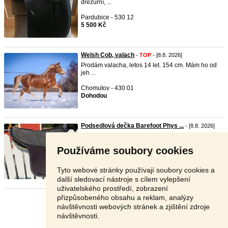
drezurní, ...
Pardubice - 530 12
5 500 Kč
Welsh Cob, valach
-
TOP
- [8.8. 2026]
Prodám valacha, letos 14 let. 154 cm. Mám ho od
jeh ...
Chomutov - 430 01
Dohodou
Podsedlová dečka Barefoot Phys ...
- [8.8. 2026]
Prodám podesdlovou dečku pod drezurní sedla
Barefoot - ...
Používáme soubory cookies
Frýdek - Místek - 739 55
2 200 Kč
Tyto webové stránky používají soubory cookies a
další sledovací nástroje s cílem vylepšení
uživatelského prostředí, zobrazení
přizpůsobeného obsahu a reklam, analýzy
Stránka:
1
2
3
Další
návštěvnosti webových stránek a zjištění zdroje
návštěvnosti.