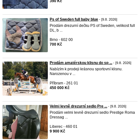
390 Kč
Ps of Sweden full baby blue
- [9.8. 2026]
Prodám drezurní dečku PS of Sweden, velikost full
DL, b ...
Brno - 602 00
700 Kč
Prodám amatérskou klisnu do sp ...
- [9.8. 2026]
Nabízím k prodeji krásnou sportovní klisnu.
Narozenou v ...
Příbram - 261 01
450 000 Kč
Velmi levně drezurní sedlo Pre ...
- [9.8. 2026]
Prodám velmi levně drezurní sedlo Prestige Roma
Dressag ...
Liberec - 460 01
9 900 Kč