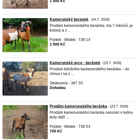
1 000 Kč
Kamerunský beranek
- [24.7. 2026]
Prodám kamerunského beránka, má 7 měsíců, je
krásný a z ...
Frýdek - Místek - 739 14
1 000 Kč
Kamerunská ovce - beránek
- [23.7. 2026]
Prodám letošního kamerunského beránka – do
chovu i na s ...
Strakonice - 387 33
Dohodou
Prodám kamerunského beránka
- [23.7. 2026]
Prodám kamerunského beránka narozen v lednu
tedy stáří ...
Frýdek - Místek - 739 53
700 Kč