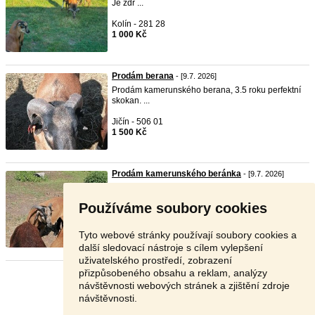
Je zdr ...
Kolín - 281 28
1 000 Kč
Prodám berana
- [9.7. 2026]
Prodám kamerunského berana, 3.5 roku perfektní
skokan. ...
Jičín - 506 01
1 500 Kč
Prodám kamerunského beránka
- [9.7. 2026]
Nabízím do chovu krásného beránka, stáří 6
měsíců. Očko ...
Používáme soubory cookies
Jičín - 506 01
1 000 Kč
Tyto webové stránky používají soubory cookies a
další sledovací nástroje s cílem vylepšení
uživatelského prostředí, zobrazení
přizpůsobeného obsahu a reklam, analýzy
Stránka:
1
2
Další
návštěvnosti webových stránek a zjištění zdroje
návštěvnosti.