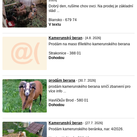
2026]
Dobrý den, rušíme chov ovci. Na prodej je základní
stád ...
Blansko - 679 74
V textu
Kamerunský beran
- [4.8. 2026]
Prodám na maso tříletého kamerunského berana
Strakonice - 388 01
Dohodou
prodám berana
- [30.7. 2026]
prodám kamerunského berana srnčí zbarvení pro
více info ...
Havlíčkův Brod - 580 01
Dohodou
Kamerunský beran
- [27.7. 2026]
Prodám kamerunského beránka, nar. 4/2026.