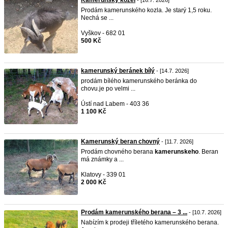
Kamerunský kozel
- [16.7. 2026]
Prodám kamerunského kozla. Je starý 1,5 roku.
Nechá se ...
Vyškov - 682 01
500 Kč
kamerunský beránek bílý
- [14.7. 2026]
prodám bílého kamerunského beránka do
chovu.je po velmi ...
Ústí nad Labem - 403 36
1 100 Kč
Kamerunský beran chovný
- [11.7. 2026]
Prodám chovného berana
kamerunskeho
. Beran
má známky a ...
Klatovy - 339 01
2 000 Kč
Prodám kamerunského berana – 3 ...
- [10.7. 2026]
Nabízím k prodeji tříletého kamerunského berana.