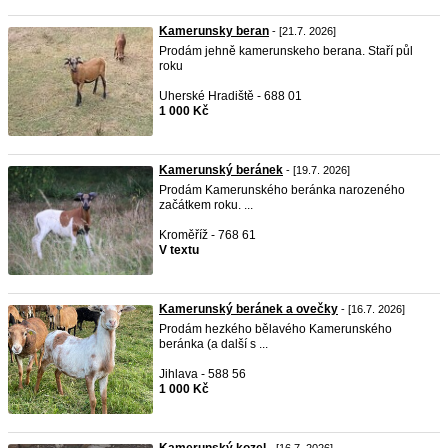
Kamerunsky beran
- [21.7. 2026]
Prodám jehně kamerunskeho berana. Staří půl
roku
Uherské Hradiště - 688 01
1 000 Kč
Kamerunský beránek
- [19.7. 2026]
Prodám Kamerunského beránka narozeného
začátkem roku. ...
Kroměříž - 768 61
V textu
Kamerunský beránek a ovečky
- [16.7. 2026]
Prodám hezkého bělavého Kamerunského
beránka (a další s ...
Jihlava - 588 56
1 000 Kč