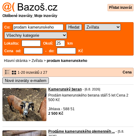
Přidat inzerát
Oblíbené inzeráty
,
Moje inzeráty
Co:
Lokalita:
Okolí:
km
Cena od:
- do:
Kč
Hlavní stránka
>
Zvířata
>
prodam kamerunskeho
Cena
1-20 inzerátů z 27
Nové inzeráty e-mailem
Kamerunský beran
- [6.8. 2026]
Prodám kamerunského berana stáří 5 let Cena 2
500 Kč
Jihlava - 588 51
2 500 Kč
Prodáme kamerunského plemennéh ...
- [5.8.