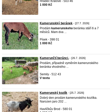
Hradec Králové - 503 46
1 000 Kč
Kamerunskký beránek
- [27.7. 2026]
Prodám
kamerunskeho
beránka stáří 6 a 7
měsíců. Mam dva ...
Písek - 398 01
1 000 Kč
Kamerunčtí beránci.
- [26.7. 2026]
Prodám, případně vyměním kamerunského
beránka vhodného ...
Semily - 512 43
V textu
Kamerunský kozlík
- [25.7. 2026]
Dobrý den prodám kamerunského kozlíka.
Narozen jaro 202 ...
Havlíčkův Brod - 580 01