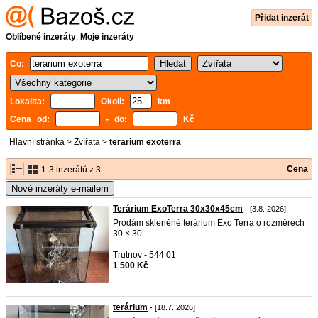
Přidat inzerát
Oblíbené inzeráty
,
Moje inzeráty
Co:
Lokalita:
Okolí:
km
Cena od:
- do:
Kč
Hlavní stránka
>
Zvířata
>
terarium exoterra
Cena
1-3 inzerátů z 3
Nové inzeráty e-mailem
Terárium ExoTerra 30x30x45cm
- [3.8. 2026]
Prodám skleněné terárium Exo Terra o rozměrech
30 × 30 ...
Trutnov - 544 01
1 500 Kč
terárium
- [18.7. 2026]