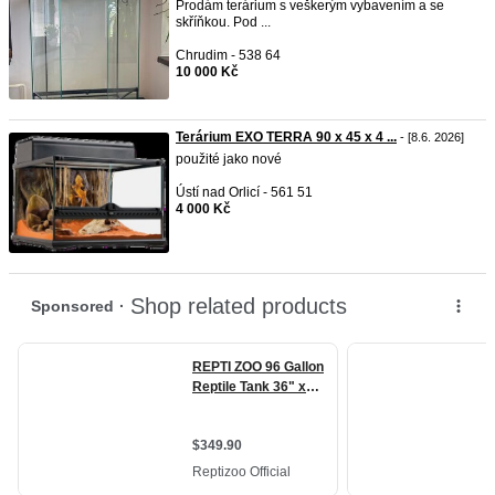
Prodám terárium s veškerým vybavením a se
skříňkou. Pod ...
Chrudim - 538 64
10 000 Kč
Terárium EXO TERRA 90 x 45 x 4 ...
- [8.6. 2026]
použité jako nové
Ústí nad Orlicí - 561 51
4 000 Kč