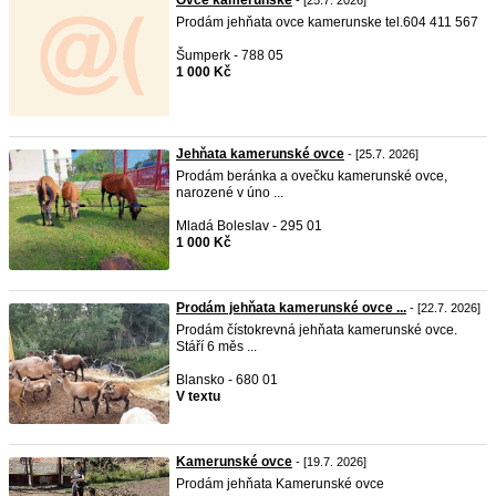
Ovce kamerunske
- [25.7. 2026]
Prodám jehňata ovce kamerunske tel.604 411 567
Šumperk - 788 05
1 000 Kč
Jehňata kamerunské ovce
- [25.7. 2026]
Prodám beránka a ovečku kamerunské ovce,
narozené v úno ...
Mladá Boleslav - 295 01
1 000 Kč
Prodám jehňata kamerunské ovce ...
- [22.7. 2026]
Prodám čístokrevná jehňata kamerunské ovce.
Stáří 6 měs ...
Blansko - 680 01
V textu
Kamerunské ovce
- [19.7. 2026]
Prodám jehňata Kamerunské ovce