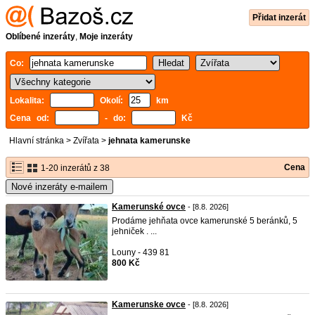
Přidat inzerát
Oblíbené inzeráty
,
Moje inzeráty
Co:
Lokalita:
Okolí:
km
Cena od:
- do:
Kč
Hlavní stránka
>
Zvířata
>
jehnata kamerunske
Cena
1-20 inzerátů z 38
Nové inzeráty e-mailem
Kamerunské ovce
- [8.8. 2026]
Prodáme jehňata ovce kamerunské 5 beránků, 5
jehniček . ...
Louny - 439 81
800 Kč
Kamerunske ovce
- [8.8. 2026]