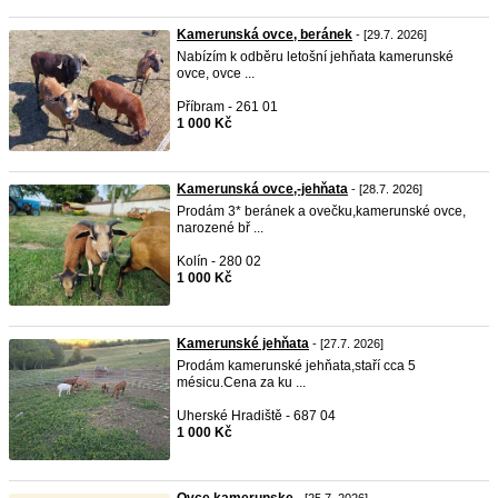
Kamerunská ovce, beránek
- [29.7. 2026]
Nabízím k odběru letošní jehňata kamerunské
ovce, ovce ...
Příbram - 261 01
1 000 Kč
Kamerunská ovce,-jehňata
- [28.7. 2026]
Prodám 3* beránek a ovečku,kamerunské ovce,
narozené bř ...
Kolín - 280 02
1 000 Kč
Kamerunské jehňata
- [27.7. 2026]
Prodám kamerunské jehňata,staří cca 5
mésicu.Cena za ku ...
Uherské Hradiště - 687 04
1 000 Kč