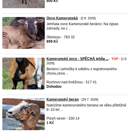
800 Kč
Ovce Kamerunská
- [2.8. 2026]
Jehňata ovce Kamerunské beránci. Na výpas
zahrady, na c ...
Olomouc - 783 32
899 Kč
Kamerunské ovce - SPĚCHÁ jehňa ...
-
TOP
- [1.8.
2026]
Beránci i jehničky k odběru z registrovaného
chovu,cena ...
Rychnov nad Kněžnou - 517 41
Dohodou
Kamerunský beran
- [29.7. 2026]
Nabízíme kamerunského berana ve věku přibližně
8–10 let ...
Plzeň-sever - 330 14
1 Kč