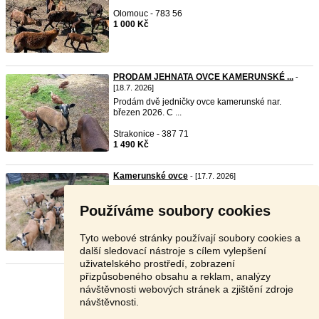
Olomouc - 783 56
1 000 Kč
PRODAM JEHNATA OVCE KAMERUNSKÉ ...
-
[18.7. 2026]
Prodám dvě jedničky ovce kamerunské nar.
březen 2026. C ...
Strakonice - 387 71
1 490 Kč
Kamerunské ovce
- [17.7. 2026]
Prodám kamerunské ovce/ jehňata. Narozena v
lednu 2026. ...
Používáme soubory cookies
Hradec Králové - 503 24
1 000 Kč
Tyto webové stránky používají soubory cookies a
další sledovací nástroje s cílem vylepšení
uživatelského prostředí, zobrazení
přizpůsobeného obsahu a reklam, analýzy
Stránka:
1
2
Další
návštěvnosti webových stránek a zjištění zdroje
návštěvnosti.