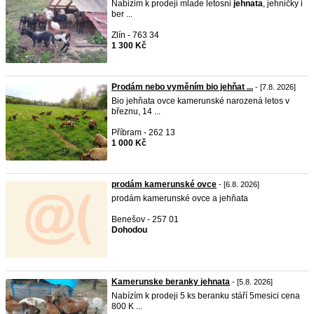
Nabizim k prodeji mlade letosni
jehnata
, jehničky i
ber ...
Zlín - 763 34
1 300 Kč
Prodám nebo vyměním bio jehňat ...
- [7.8. 2026]
Bio jehňata ovce kamerunské narozená letos v
březnu, 14 ...
Příbram - 262 13
1 000 Kč
prodám kamerunské ovce
- [6.8. 2026]
prodám kamerunské ovce a jehňata
Benešov - 257 01
Dohodou
Kamerunske beranky jehnata
- [5.8. 2026]
Nabízím k prodeji 5 ks beranku stáří 5mesici cena
800 K ...