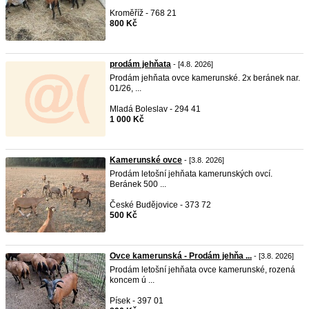
Kroměříž - 768 21
800 Kč
prodám jehňata
- [4.8. 2026]
Prodám jehňata ovce kamerunské. 2x beránek nar.
01/26, ...
Mladá Boleslav - 294 41
1 000 Kč
Kamerunské ovce
- [3.8. 2026]
Prodám letošní jehňata kamerunských ovcí.
Beránek 500 ...
České Budějovice - 373 72
500 Kč
Ovce kamerunská - Prodám jehňa ...
- [3.8. 2026]
Prodám letošní jehňata ovce kamerunské, rozená
koncem ú ...
Písek - 397 01