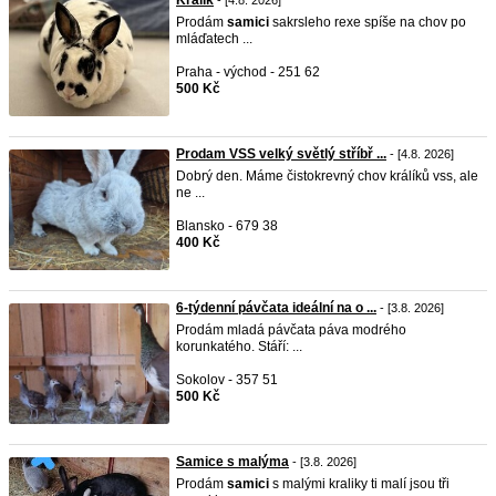
Králík
- [4.8. 2026]
Prodám
samici
sakrsleho rexe spíše na chov po
mláďatech ...
Praha - východ - 251 62
500 Kč
Prodam VSS velký světlý stříbř ...
- [4.8. 2026]
Dobrý den. Máme čistokrevný chov králíků vss, ale
ne ...
Blansko - 679 38
400 Kč
6-týdenní pávčata ideální na o ...
- [3.8. 2026]
Prodám mladá pávčata páva modrého
korunkatého. Stáří: ...
Sokolov - 357 51
500 Kč
Samice s malýma
- [3.8. 2026]
Prodám
samici
s malými kraliky ti malí jsou tři