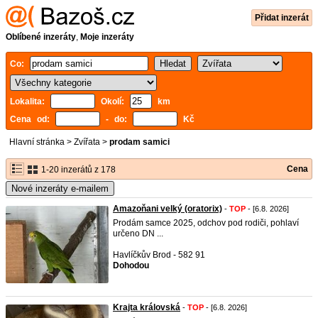
Přidat inzerát
Oblíbené inzeráty
,
Moje inzeráty
Co:
Lokalita:
Okolí:
km
Cena od:
- do:
Kč
Hlavní stránka
>
Zvířata
>
prodam samici
Cena
1-20 inzerátů z 178
Nové inzeráty e-mailem
Amazoňani velký (oratorix)
-
TOP
- [6.8. 2026]
Prodám samce 2025, odchov pod rodiči, pohlaví
určeno DN ...
Havlíčkův Brod - 582 91
Dohodou
Krajta královská
-
TOP
- [6.8. 2026]