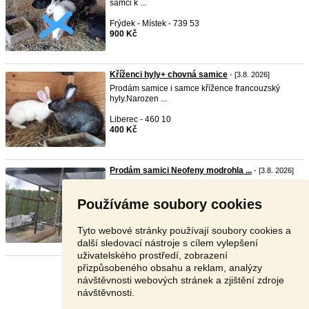
samci k ...
Frýdek - Místek - 739 53
900 Kč
Kříženci hyly+ chovná samice
- [3.8. 2026]
Prodám samice i samce křížence francouzský
hyly.Narozen ...
Liberec - 460 10
400 Kč
Prodám samici Neofeny modrohla ...
- [3.8. 2026]
Prodám samici Neofeny modrohlavé 2025.
Používáme soubory cookies
Plzeň-sever - 330 22
400 Kč
Tyto webové stránky používají soubory cookies a
další sledovací nástroje s cílem vylepšení
uživatelského prostředí, zobrazení
přizpůsobeného obsahu a reklam, analýzy
Stránka:
1
2
3
Další
návštěvnosti webových stránek a zjištění zdroje
návštěvnosti.