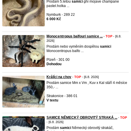
Prodám 5.letou
samici
ghi mojave champane
pastel.holka ...
Nymburk - 289 22
6 000 Kč
Monocentropus balfouri samice ...
-
TOP
- [6.8.
2026]
Prodám nebo vyměním dospělou
samici
Monocentropus balfo ...
Plzeň - 301 00
Dohodou
Králíci na chov
-
TOP
- [6.8. 2026]
Prodám samice Mm x Vm , Kuv x Kal stáří 4 měsíce
350,- ...
Strakonice - 386 01
V textu
SAMICE NĚMECKÝ OBROVITÝ STRAKÁ ...
-
TOP
- [6.8. 2026]
Prodám
samici
Německý obrovitý strakáč,