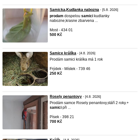
Samicka,Kudlanka nabozna
- [5.8. 2026]
prodam
dospelou
samici
kudlanky
nabozne,krasne zbarvena ...
Most - 434 01
500 Kč
Samice králíka
- [4.8. 2026]
Prodám samici králíka má 1 rok
Frýdek - Místek - 739 46
250 Kč
Rosely penantovy
- [4.8. 2026]
Prodám samce Rosely penantovy,stáří 2 roky.+
samici
při ...
Písek - 398 21
700 Kč