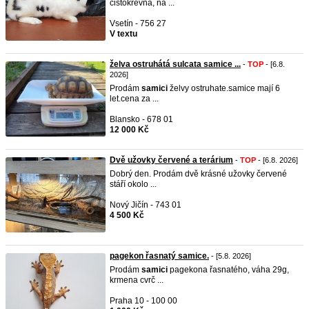
čistokrevná, na ...
Vsetín - 756 27
V textu
želva ostruhátá sulcata samice ...
-
TOP
- [6.8.
2026]
Prodám
samici
želvy ostruhate.samice mají 6
let.cena za ...
Blansko - 678 01
12 000 Kč
Dvě užovky červené a terárium
-
TOP
- [6.8. 2026]
Dobrý den. Prodám dvě krásné užovky červené
stáří okolo ...
Nový Jičín - 743 01
4 500 Kč
pagekon řasnatý samice.
- [5.8. 2026]
Prodám
samici
pagekona řasnatého, váha 29g,
krmena cvrč ...
Praha 10 - 100 00