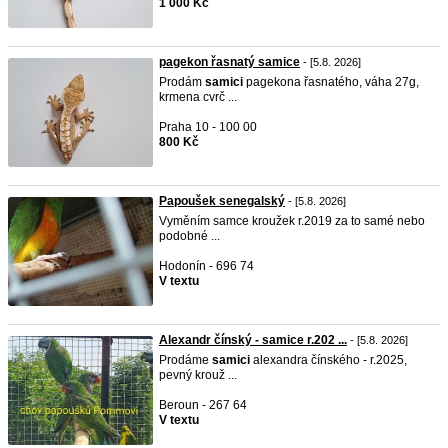
1 000 Kč
pagekon řasnatý samice
- [5.8. 2026]
Prodám
samici
pagekona řasnatého, váha 27g,
krmena cvrč ...
Praha 10 - 100 00
800 Kč
Papoušek senegalský
- [5.8. 2026]
Vyměním samce kroužek r.2019 za to samé nebo
podobné ...
Hodonín - 696 74
V textu
Alexandr čínský - samice r.202 ...
- [5.8. 2026]
Prodáme
samici
alexandra čínského - r.2025,
pevný krouž ...
Beroun - 267 64
V textu