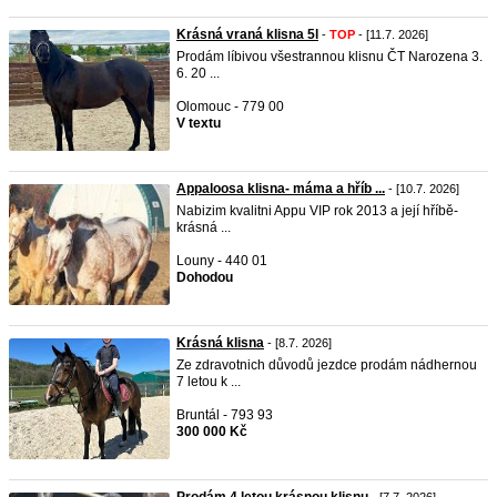
Krásná vraná klisna 5l
-
TOP
- [11.7. 2026]
Prodám líbivou všestrannou klisnu ČT Narozena 3.
6. 20 ...
Olomouc - 779 00
V textu
Appaloosa klisna- máma a hříb ...
- [10.7. 2026]
Nabizim kvalitni Appu VIP rok 2013 a její hříbě-
krásná ...
Louny - 440 01
Dohodou
Krásná klisna
- [8.7. 2026]
Ze zdravotnich důvodů jezdce prodám nádhernou
7 letou k ...
Bruntál - 793 93
300 000 Kč