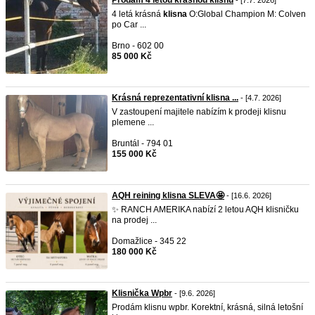
Prodám 4 letou krásnou klisnu
- [7.7. 2026]
4 letá krásná
klisna
O:Global Champion M: Colven
po Car ...
Brno - 602 00
85 000 Kč
Krásná reprezentativní klisna ...
- [4.7. 2026]
V zastoupení majitele nabízím k prodeji klisnu
plemene ...
Bruntál - 794 01
155 000 Kč
AQH reining klisna SLEVA🤩
- [16.6. 2026]
✨ RANCH AMERIKA nabízí 2 letou AQH klisničku
na prodej ...
Domažlice - 345 22
180 000 Kč
Klisnička Wpbr
- [9.6. 2026]
Prodám klisnu wpbr. Korektní, krásná, silná letošní