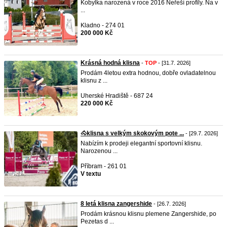
Kobylka narozená v roce 2016 Neřeší profily. Na v
...
Kladno - 274 01
200 000 Kč
Krásná hodná klisna
-
TOP
- [31.7. 2026]
Prodám 4letou extra hodnou, dobře ovladatelnou
klisnu z ...
Uherské Hradiště - 687 24
220 000 Kč
🐴klisna s velkým skokovým pote ...
- [29.7. 2026]
Nabízím k prodeji elegantní sportovní klisnu.
Narozenou ...
Příbram - 261 01
V textu
8 letá klisna zangershide
- [26.7. 2026]
Prodám krásnou klisnu plemene Zangershide, po
Pezetas d ...