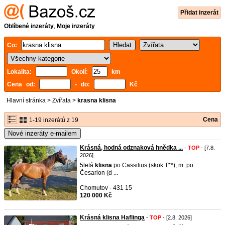
Přidat inzerát
Oblíbené inzeráty
,
Moje inzeráty
Co:
Lokalita:
Okolí:
km
Cena od:
- do:
Kč
Hlavní stránka
>
Zvířata
>
krasna klisna
Cena
1-19 inzerátů z 19
Nové inzeráty e-mailem
Krásná, hodná odznaková hnědka ...
-
TOP
- [7.8.
2026]
5letá
klisna
po Cassilius (skok T**), m. po
Česarion (d ...
Chomutov - 431 15
120 000 Kč
Krásná klisna Haflinga
-
TOP
- [2.8. 2026]