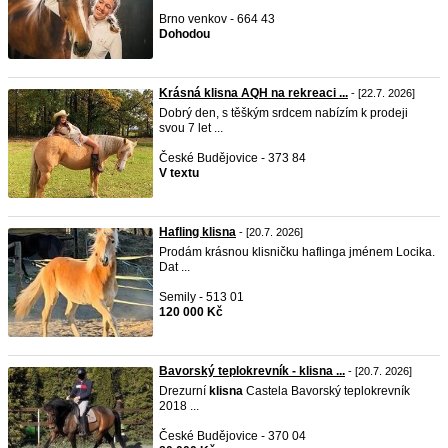
Brno venkov - 664 43
Dohodou
Krásná klisna AQH na rekreaci ...
- [22.7. 2026]
Dobrý den, s těškým srdcem nabízím k prodeji
svou 7 let ...
České Budějovice - 373 84
V textu
Hafling klisna
- [20.7. 2026]
Prodám krásnou klisničku haflinga jménem Locika.
Dat ...
Semily - 513 01
120 000 Kč
Bavorský teplokrevník - klisna ...
- [20.7. 2026]
Drezurní
klisna
Castela Bavorský teplokrevník
2018 ...
České Budějovice - 370 04