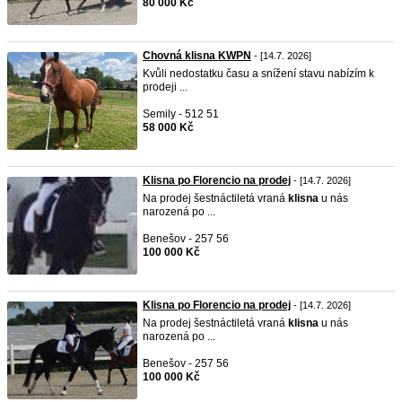
80 000 Kč
Chovná klisna KWPN
- [14.7. 2026]
Kvůli nedostatku času a snížení stavu nabízím k
prodeji ...
Semily - 512 51
58 000 Kč
Klisna po Florencio na prodej
- [14.7. 2026]
Na prodej šestnáctiletá vraná
klisna
u nás
narozená po ...
Benešov - 257 56
100 000 Kč
Klisna po Florencio na prodej
- [14.7. 2026]
Na prodej šestnáctiletá vraná
klisna
u nás
narozená po ...
Benešov - 257 56
100 000 Kč