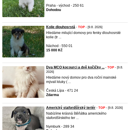
Praha - východ - 250 61
Dohodou
Kolie dlouhosrstá
-
TOP
- [9.8. 2026]
Hledáme milující domovy pro fenky dlouhosrsté
kolie (tr ...
Náchod - 550 01
15 000 Kč
Dva MCO kocourci a dvě kočičky ...
-
TOP
- [9.8.
2026]
Hledáme nový domov pro dva roční mainské
mývalí kluky ( ...
Česká Lípa - 471 24
Zdarma
Americký stafordšírský teriér
-
TOP
- [9.8. 2026]
Nabízíme krásná štěňátka amerického
stafordšírského ter ...
Nymburk - 289 34