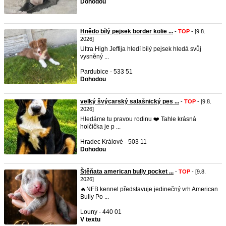
Dohodou
Hnědo bílý pejsek border kolie ...
-
TOP
- [9.8.
2026]
Ultra High Jeffija hledí bílý pejsek hledá svůj
vysněný ...
Pardubice - 533 51
Dohodou
velký švýcarský salašnický pes ...
-
TOP
- [9.8.
2026]
Hledáme tu pravou rodinu ❤️ Tahle krásná
holčička je p ...
Hradec Králové - 503 11
Dohodou
Štěňata american bully pocket ...
-
TOP
- [9.8.
2026]
🔥NFB kennel představuje jedinečný vrh American
Bully Po ...
Louny - 440 01
V textu