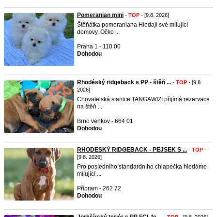
Pomeranian mini
-
TOP
- [9.8. 2026]
Štěňátka pomeraniana Hledají své milující
domovy. Očko ...
Praha 1 - 110 00
Dohodou
Rhodéský ridgeback s PP - štěň ...
-
TOP
- [9.8.
2026]
Chovatelská stanice TANGAWIZI přijímá rezervace
na štěň ...
Brno venkov - 664 01
Dohodou
RHODESKÝ RIDGEBACK - PEJSEK S ...
-
TOP
-
[9.8. 2026]
Pro posledního standardního chlapečka hledáme
milující ...
Příbram - 262 72
Dohodou