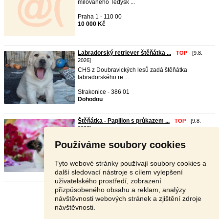
milovaného Tedýsk ...
Praha 1 - 110 00
10 000 Kč
Labradorský retriever štěňátka ...
-
TOP
- [9.8.
2026]
CHS z Doubravických lesů zadá štěňátka
labradorského re ...
Strakonice - 386 01
Dohodou
Štěňátka - Papillon s průkazem ...
-
TOP
- [9.8.
2026]
Chovatelská stanice Matrix Bohemia nabízí k
Používáme soubory cookies
rezervaci š ...
Plzeň - 301 00
Tyto webové stránky používají soubory cookies a
Dohodou
další sledovací nástroje s cílem vylepšení
uživatelského prostředí, zobrazení
přizpůsobeného obsahu a reklam, analýzy
Stránka:
1
2
3
Další
návštěvnosti webových stránek a zjištění zdroje
návštěvnosti.