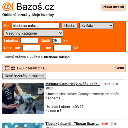
Přidat inzerát
Oblíbené inzeráty
,
Moje inzeráty
Co:
Lokalita:
Okolí:
km
Cena od:
- do:
Kč
Hlavní stránka
>
Zvířata
>
hledame milujici
Cena
1-20 inzerátů z 410
Nové inzeráty e-mailem
Miniaturní americký ovčák s PP ...
-
TOP
- [9.8.
2026]
Chovatelská stanice Galaxy of Adventure nabízí
nádherné ...
Ústí nad Labem - 403 17
52 000 Kč
Tibetský španěl - Tibetan Span ...
-
TOP
- [9.8.