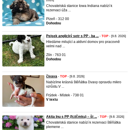
2026]
Chovatelská stanice Iowa Indiana nabízí k
rezervaci úža ...
Plzeň - 312 00
Dohodou
Pejsek anglický setr s PP - ba ...
-
TOP
- [9.8. 2026]
Hledáme milující a aktivní domov pro pracovně
velmi nad ...
Zlín - 763 01
Dohodou
čivava
-
TOP
- [9.8. 2026]
Nabízíme krásná štěňátka čivavy opravdu mikro
vzrůstu.V ...
Frýdek - Místek - 738 01
V textu
Akita Inu s PP (fci/čmku) – št ...
-
TOP
- [9.8. 2026]
Chovatelská stanice nabízí k rezervaci štěňátka
plemene ...