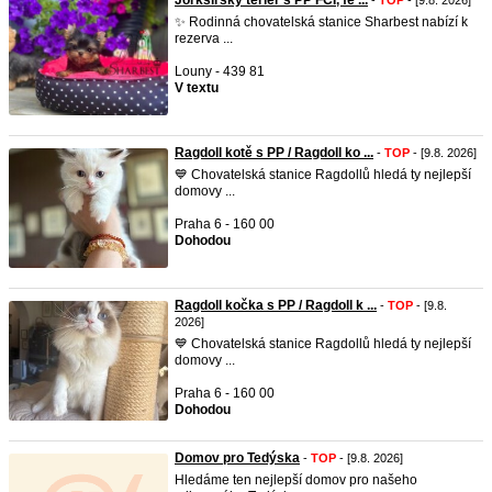
Jorkšírský teriér s PP FCI, fe ...
-
TOP
- [9.8. 2026]
✨ Rodinná chovatelská stanice Sharbest nabízí k
rezerva ...
Louny - 439 81
V textu
Ragdoll kotě s PP / Ragdoll ko ...
-
TOP
- [9.8. 2026]
💙 Chovatelská stanice Ragdollů hledá ty nejlepší
domovy ...
Praha 6 - 160 00
Dohodou
Ragdoll kočka s PP / Ragdoll k ...
-
TOP
- [9.8.
2026]
💙 Chovatelská stanice Ragdollů hledá ty nejlepší
domovy ...
Praha 6 - 160 00
Dohodou
Domov pro Tedýska
-
TOP
- [9.8. 2026]
Hledáme ten nejlepší domov pro našeho