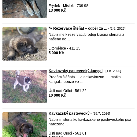
Frýdek - Místek - 739 98
13 000 Kč
🐾 Rezervace štěňat – odběr za ...
- [2.8. 2026]
Nabízíme k rezervaci/prodeji krásná štěňata z
našeho do ...
Litoměřice - 411 15
5 000 Kč
Kavkazský pastevecký-kangal
- [1.8. 2026]
Prodám štěňata…..otec kavkazan …..matka
kangal…pouze vo ...
Ústí nad Orlicí - 561 22
10 000 Kč
Kavkazský pastevecký
- [28.7. 2026]
Nabízím štěňátko kavkazského pasteveckého psa
narozeno ...
Ústí nad Orlicí - 561 61