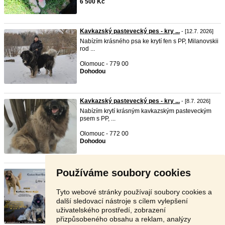
6 500 Kč
Kavkazský pastevecký pes - kry ...
- [12.7. 2026]
Nabízím krásného psa ke krytí fen s PP, Milanovskii
rod ...
Olomouc - 779 00
Dohodou
Kavkazský pastevecký pes - kry ...
- [8.7. 2026]
Nabízím krytí krásným kavkazským pasteveckým
psem s PP, ...
Olomouc - 772 00
Dohodou
Používáme soubory cookies
Kavkazský pastevecký pes
- [30.6. 2026]
Chovná stanica Karkus Must Haja prijíma
rezervácie na š ...
Tyto webové stránky používají soubory cookies a
další sledovací nástroje s cílem vylepšení
Slovensko - 987 65
uživatelského prostředí, zobrazení
Dohodou
přizpůsobeného obsahu a reklam, analýzy