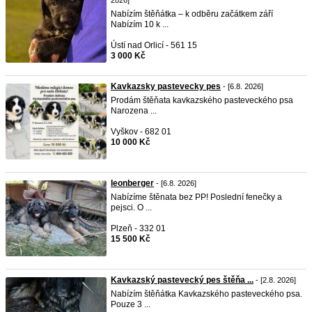
2026]
Nabízím štěňátka – k odběru začátkem září
Nabízím 10 k ...
Ústí nad Orlicí - 561 15
3 000 Kč
Kavkazsky pastevecky pes
- [6.8. 2026]
Prodám štěňata kavkazského pasteveckého psa
Narozena ...
Vyškov - 682 01
10 000 Kč
leonberger
- [6.8. 2026]
Nabízíme štěnata bez PP! Poslední fenečky a
pejsci. O ...
Plzeň - 332 01
15 500 Kč
Kavkazský pastevecký pes štěňa ...
- [2.8. 2026]
Nabízím štěňátka Kavkazského pasteveckého psa.
Pouze 3 ...