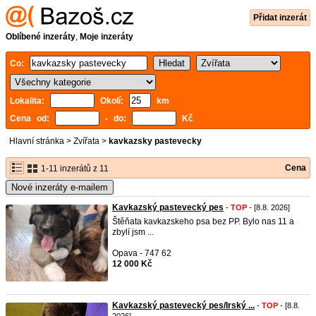
Přidat inzerát
Oblíbené inzeráty
,
Moje inzeráty
Co:
Lokalita:
Okolí:
km
Cena od:
- do:
Kč
Hlavní stránka
>
Zvířata
>
kavkazsky pastevecky
Cena
1-11 inzerátů z 11
Nové inzeráty e-mailem
Kavkazský pastevecký pes
-
TOP
- [8.8. 2026]
Štěňata kavkazskeho psa bez PP. Bylo nas 11 a
zbylí jsm ...
Opava - 747 62
12 000 Kč
Kavkazský pastevecký pes/Irský ...
-
TOP
- [8.8.