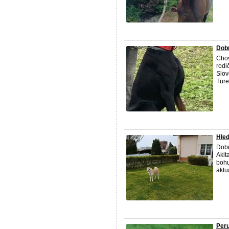
Dob
Chov
rodi
Slov
Ture
Hled
Dobr
Akit
bohu
aktu
Peru