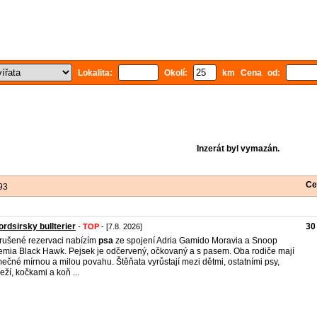
Lokalita:
Okolí:
km Cena od:
Inzerát byl vymazán.
Ce
93
ordsirsky bullterier
30
-
TOP
- [7.8. 2026]
rušené rezervaci nabízím
psa
ze spojení Adria Gamido Moravia a Snoop
mia Black Hawk. Pejsek je odčervený, očkovaný a s pasem. Oba rodiče mají
mečné mírnou a milou povahu. Štěňata vyrůstají mezi dětmi, ostatními psy,
eží, kočkami a koň ...