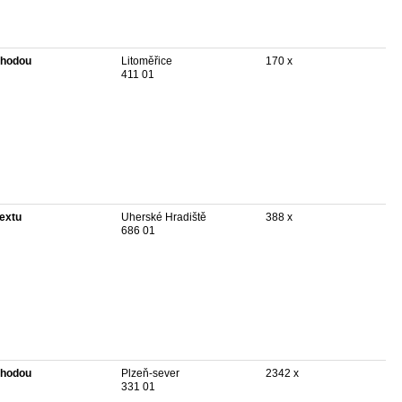
hodou
Litoměřice
170 x
411 01
textu
Uherské Hradiště
388 x
686 01
hodou
Plzeň-sever
2342 x
331 01