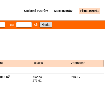
Oblíbené inzeráty
Moje inzeráty
Přidat inzerát
- do:
Kč
na
Lokalita
Zobrazeno
 000 Kč
Kladno
2041 x
273 61