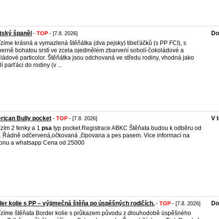
tský španěl
Do
-
TOP
- [7.8. 2026]
zíme krásná a vymazlená štěňátka (dva pejsky) tibeťáčků (s PP FCI), s
erně bohatou srstí ve zcela ojedinělém zbarvení sobolí-čokoládové a
ládové particolor. Štěňátka jsou odchovaná ve středu rodiny, vhodná jako
í parťáci do rodiny (v ...
ican Bully pocket
V 
-
TOP
- [7.8. 2026]
zím 2 fenky a 1
psa
typ pocket.Registrace ABKC Štěňata budou k odběru od
. Řádně odčervená,očkovaná ,čipovana a pes pasem. Vice informací na
fonu a whatsapp Cena od 25000
er kolie s PP – výjimečná štěňa po úspěšných rodičích.
Do
-
TOP
- [7.8. 2026]
zíme štěňata Border kolie s průkazem původu z dlouhodobě úspěšného