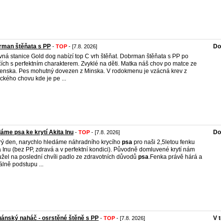
rman štěňata s PP
Do
-
TOP
- [7.8. 2026]
ná stanice Gold dog nabízí top C vrh štěňat. Dobrman štěňata s PP po
čích s perfektním charakterem. Zvyklé na děti. Matka náš chov po matce ze
enska. Pes mohutný dovezen z Minska. V rodokmenu je vzácná krev z
ckého chovu kde je pe ...
áme psa ke krytí Akita Inu
Do
-
TOP
- [7.8. 2026]
ý den, narychlo hledáme náhradního krycího
psa
pro naši 2,5letou fenku
a Inu (bez PP, zdravá a v perfektní kondici). Původně domluvené krytí nám
žel na poslední chvíli padlo ze zdravotních důvodů
psa
.Fenka právě hárá a
álně podstupu ...
ánský naháč - osrstěné štěně s PP
V 
-
TOP
- [7.8. 2026]