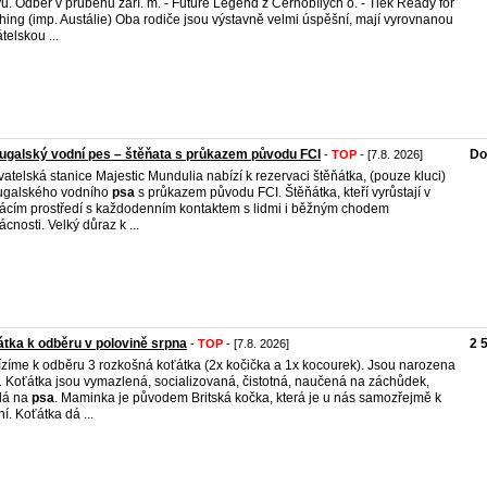
u. Odběr v průběhu září. m. - Future Legend z Černobílých o. - Tiek Ready for
hing (imp. Austálie) Oba rodiče jsou výstavně velmi úspěšní, mají vyrovnanou
telskou ...
ugalský vodní pes – štěňata s průkazem původu FCI
Do
-
TOP
- [7.8. 2026]
atelská stanice Majestic Mundulia nabízí k rezervaci štěňátka, (pouze kluci)
ugalského vodního
psa
s průkazem původu FCI. Štěňátka, kteří vyrůstají v
cím prostředí s každodenním kontaktem s lidmi i běžným chodem
cnosti. Velký důraz k ...
tka k odběru v polovině srpna
2 
-
TOP
- [7.8. 2026]
zíme k odběru 3 rozkošná koťátka (2x kočička a 1x kocourek). Jsou narozena
. Koťátka jsou vymazlená, socializovaná, čistotná, naučená na záchůdek,
lá na
psa
. Maminka je původem Britská kočka, která je u nás samozřejmě k
ní. Koťátka dá ...