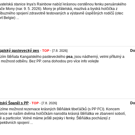
atelská stanice Inya's Rainbow nabízí krásnou osrstěnou fenku peruánského
če Mony (nar. 9. 5. 2026). Mony je přátelská, mazlivá a bystrá holčička z
íbuzného spojení zdravotně testovaných a výstavně úspěšných rodičů (otec
t Belgie) ...
galský pastevecký pes
Do
-
TOP
- [7.8. 2026]
zím štěňata Kangalského pasteveckého
psa
, jsou nádherný, velmi přítulný a
je možnost odběru. Bez PP. cena dohodou pro více info volejte
tský Španěl s PP
Do
-
TOP
- [7.8. 2026]
zíme možnost rezervace krásných štěňátek tibeťáčků (s PP FCI). Koncem
ence se našim dvěma holčičkám narodila krásná štěňátka ve zbarvení sobolí,
é a particolor. Volné máme ještě pejsky i fenky. Štěňátka pocházejí z
pektivních spojení ...