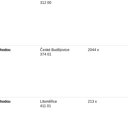
312 00
hodou
České Budějovice
2044 x
374 01
hodou
Litoměřice
213 x
411 01