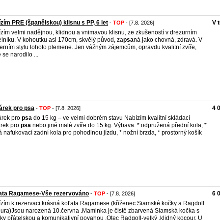
zím PRE (španělskou) klisnu s PP, 6 let
V 
-
TOP
- [7.8. 2026]
zím velmi nadějnou, klidnou a vnimavou klisnu, ze zkušeností v drezurním
lníku. V kohoutku asi 170cm, skvělý původ, za
psa
ná jako chovná, zdravá. V
rním stylu tohoto plemene. Jen vážným zájemcům, opravdu kvalitní zvíře,
 se narodilo ...
árek pro psa
4 
-
TOP
- [7.8. 2026]
árek pro
psa
do 15 kg – ve velmi dobrém stavu Nabízím kvalitní skládací
rek pro
psa
nebo jiné malé zvíře do 15 kg. Výbava: * odpružená přední kola, *
á nafukovací zadní kola pro pohodlnou jízdu, * nožní brzda, * prostorný košík
ata Ragamese-Vše rezervováno
6 
-
TOP
- [7.8. 2026]
zím k rezervaci krásná koťata Ragamese (kříženec Siamské kočky a Ragdoll
ura)Jsou narozená 10.června .Maminka je čistě zbarvená Siamská kočka s
cky přátelskou a komunikativní povahou .Otec Radgoll-velký ,klidný kocour. U