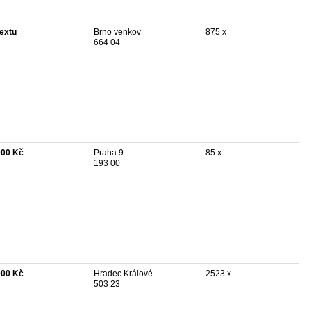
textu
Brno venkov
875 x
664 04
000 Kč
Praha 9
85 x
193 00
000 Kč
Hradec Králové
2523 x
503 23