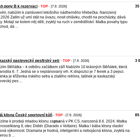
h pony B k rezervaci
35
-
TOP
- [7.8. 2026]
vím, nabízím k zamluvení letošního nádherného hřebečka. Narozený
.2026 Zatím už umí stát na úvazu, nosit ohlávku, chodit na procházky, dává
y. Motají se kolem něj děti, zvyklý na ruch v zemědělství. Matka povahy typu
chod, dá ...
azský pastevecký pes/Irský setr
3 
-
TOP
- [7.8. 2026]
zím štěňátka – k odběru začátkem září Nabízím 10 krásných štěňátek, která
arodila 6. 7. Jedná se o neplánovaný vrh. K dispozici je 7 fenek a 3 pejsci.
nka je kříženka irského setra a zlatého retrívra, tatínek je kavkazský
evecký pes ...
á klisna Český sportovní kůň
85
-
TOP
- [7.8. 2026]
zíme k prodeji mladou klisnu za
psa
ná v PK CS, narozená 8.6. 2024. Matka
rosselklang II, otec Didiér (Diarado x Voltaire). Matka i bába klisny vlastní
ová výkonnost. Dramaria je hodná, inteligentní a nebojácná klisna, zvyklá na
erou b ...