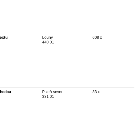
textu
Louny
608 x
440 01
hodou
Plzeň-sever
83 x
331 01