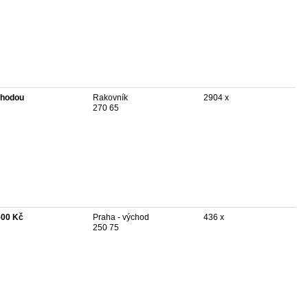
hodou
Rakovník
2904 x
270 65
500 Kč
Praha - východ
436 x
250 75