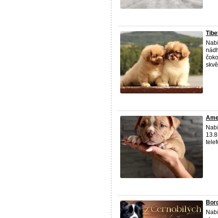
Tibe
Nabí
nádh
čoko
skvěl
Amer
Nabí
13.8
tele
Bord
Nabí