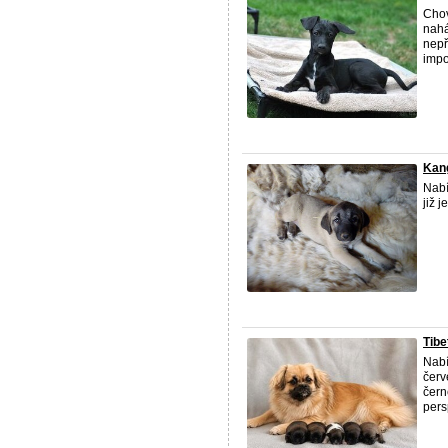
Chov
nahá
nepř
impor
Kan
Nabí
již 
Tibe
Nabí
červ
čern
pers