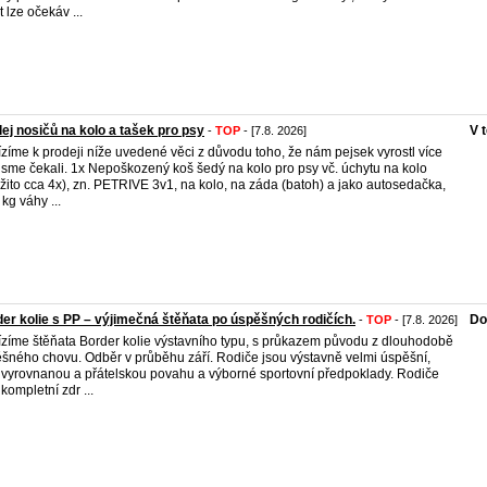
t lze očekáv ...
ej nosičů na kolo a tašek pro psy
V 
-
TOP
- [7.8. 2026]
zíme k prodeji níže uvedené věci z důvodu toho, že nám pejsek vyrostl více
jsme čekali. 1x Nepoškozený koš šedý na kolo pro psy vč. úchytu na kolo
žito cca 4x), zn. PETRIVE 3v1, na kolo, na záda (batoh) a jako autosedačka,
 kg váhy ...
er kolie s PP – výjimečná štěňata po úspěšných rodičích.
Do
-
TOP
- [7.8. 2026]
zíme štěňata Border kolie výstavního typu, s průkazem původu z dlouhodobě
šného chovu. Odběr v průběhu září. Rodiče jsou výstavně velmi úspěšní,
 vyrovnanou a přátelskou povahu a výborné sportovní předpoklady. Rodiče
 kompletní zdr ...