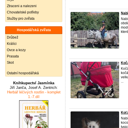
Ztraceni a nalezeni
Chovatelské potřeby
Nabí
Služby pro zvířata
Nabí
obdé
mode
Hospodářská zvířata
které
Drůbež
Králíci
Ovce a kozy
Prasata
Skot
Koč
Koč
kočá
Ostatní hospodářská
velk
...
Knihkupectví Jasmínka
Jiří Janča, Josef A. Zentrich:
Herbář léčivých rostlin - komplet
1.-7.díl
Koť
Nabí
koco
typi