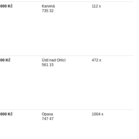
 000 Kč
Karviná
112 x
735 32
000 Kč
Ústí nad Orlicí
472 x
561 15
 000 Kč
Opava
1004 x
747 47