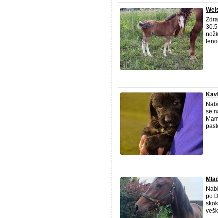
Wels
Zdra
30.5
nožk
leno
Kavk
Nabí
se n
Mami
past
Mlad
Nabí
po D
skok
vešk