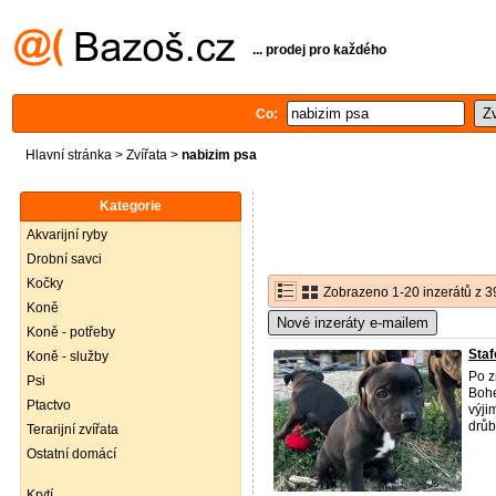
... prodej pro každého
Co:
Hlavní stránka
>
Zvířata
>
nabizim psa
Kategorie
Akvarijní ryby
Drobní savci
Kočky
Zobrazeno 1-20 inzerátů z 3
Koně
Nové inzeráty e-mailem
Koně - potřeby
Staf
Koně - služby
Po z
Psi
Bohe
Ptactvo
výji
drůb
Terarijní zvířata
Ostatní domácí
Krytí