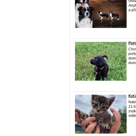
chov
Anyt
a přá
Port
Chov
port
domá
domá
Koťá
Nabí
21.6
zvyk
vidě