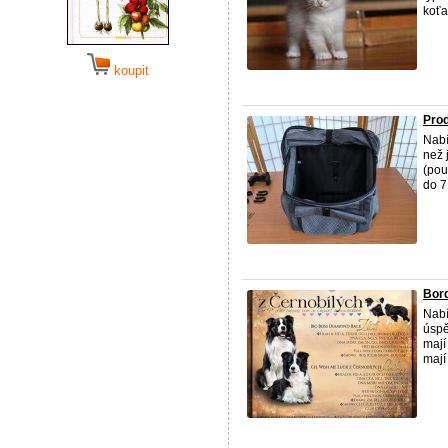
koťa
koupit
Prod
Nabí
než 
(pou
do 7
Bord
Nabí
úspě
mají
mají