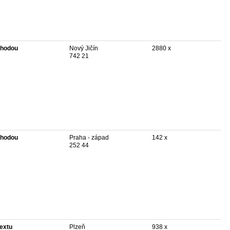
hodou
Nový Jičín
2880 x
742 21
hodou
Praha - západ
142 x
252 44
textu
Plzeň
938 x