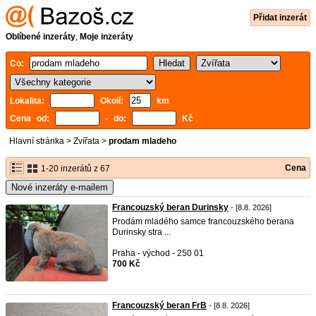
Přidat inzerát
Oblíbené inzeráty
,
Moje inzeráty
Co:
Lokalita:
Okolí:
km
Cena od:
- do:
Kč
Hlavní stránka
>
Zvířata
>
prodam mladeho
Cena
1-20 inzerátů z 67
Nové inzeráty e-mailem
Francouzský beran Durinsky
- [8.8. 2026]
Prodám mladého samce francouzského berana
Durinsky stra ...
Praha - východ - 250 01
700 Kč
Francouzský beran FrB
- [8.8. 2026]