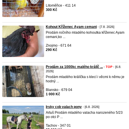
Litoměřice - 411 14
300 Kč
Kohout Kříženec Ayam cemani
- [7.8. 2026]
Prodám ročního mladého kohoutka kříženec Ayam
cemani,ko ...
Znojmo - 671 64
290 Kč
Prodám za 1000kc malého králíč ...
-
TOP
- [6.8.
2026]
Prodám mladého králíčka s klecí i věcmi k němu je
hodný ...
Blansko - 679 04
1 000 Kč
Irsky cob valach pony
- [6.8. 2026]
Artuš Prodám mladého valacha narozeného 5/23
po otci P ...
Tachov - 347 01