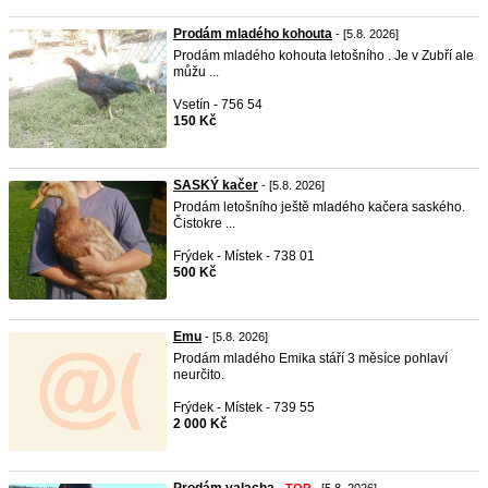
Prodám mladého kohouta
- [5.8. 2026]
Prodám mladého kohouta letošního . Je v Zubří ale
můžu ...
Vsetín - 756 54
150 Kč
SASKÝ kačer
- [5.8. 2026]
Prodám letošního ještě mladého kačera saského.
Čistokre ...
Frýdek - Místek - 738 01
500 Kč
Emu
- [5.8. 2026]
Prodám mladého Emika stáří 3 měsíce pohlaví
neurčito.
Frýdek - Místek - 739 55
2 000 Kč