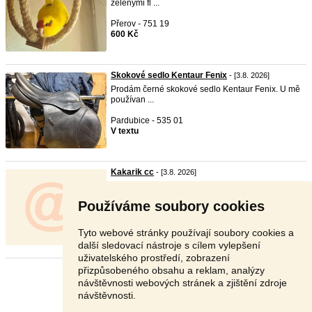
zelenými fl ...
Přerov - 751 19
600 Kč
Skokové sedlo Kentaur Fenix
- [3.8. 2026]
Prodám černé skokové sedlo Kentaur Fenix. U mě
používan ...
Pardubice - 535 01
V textu
Kakarik cc
- [3.8. 2026]
Prodám mladého samce žlutého
Používáme soubory cookies
Praha - západ - 252 64
350 Kč
Tyto webové stránky používají soubory cookies a
další sledovací nástroje s cílem vylepšení
uživatelského prostředí, zobrazení
přizpůsobeného obsahu a reklam, analýzy
Stránka:
1
2
3
Další
návštěvnosti webových stránek a zjištění zdroje
návštěvnosti.