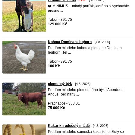
Prodám valacha
-
TOP
- [5.8. 2026]
❤️ MINIMUS – mladý parťák, kterého si vychováte
přesně ...
Tábor - 391 75
125 000 Kč
Kohout Dominant leghorn
- [4.8. 2026]
Prodám mladého kohouta plemene Dominant
leghorn. Tel ...
Tábor - 391 75
100 Kč
plemenný býk
- [4.8. 2026]
Prodám mladého plemenného býka Aberdeen
Angus Red nar.3 ...
Prachatice - 383 01
75 000 Kč
Kakariki rudočelý mládě
- [4.8. 2026]
Prodám mladého samečka kakarikiho, žlutý se