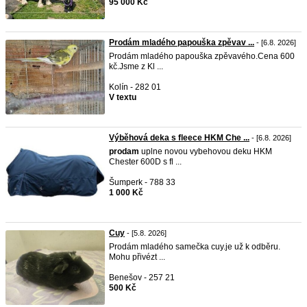
95 000 Kč
Prodám mladého papouška zpěvav ...
- [6.8. 2026]
Prodám mladého papouška zpěvavého.Cena 600
kč.Jsme z Kl ...
Kolín - 282 01
V textu
Výběhová deka s fleece HKM Che ...
- [6.8. 2026]
prodam
uplne novou vybehovou deku HKM
Chester 600D s fl ...
Šumperk - 788 33
1 000 Kč
Cuy
- [5.8. 2026]
Prodám mladého samečka cuy.je už k odběru.
Mohu přivézt ...
Benešov - 257 21
500 Kč