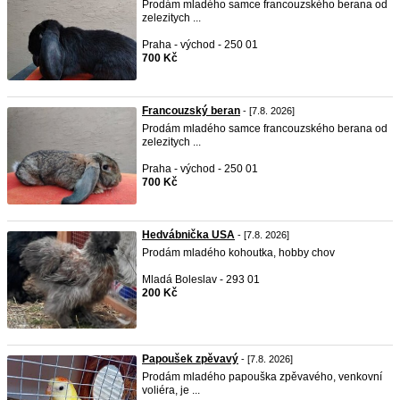
Prodám mladého samce francouzského berana od
zelezitych ...
Praha - východ - 250 01
700 Kč
Francouzský beran
- [7.8. 2026]
Prodám mladého samce francouzského berana od
zelezitych ...
Praha - východ - 250 01
700 Kč
Hedvábnička USA
- [7.8. 2026]
Prodám mladého kohoutka, hobby chov
Mladá Boleslav - 293 01
200 Kč
Papoušek zpěvavý
- [7.8. 2026]
Prodám mladého papouška zpěvavého, venkovní
voliéra, je ...