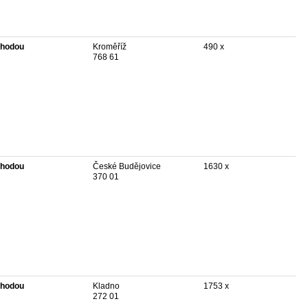
hodou
Kroměříž
490 x
768 61
hodou
České Budějovice
1630 x
370 01
hodou
Kladno
1753 x
272 01