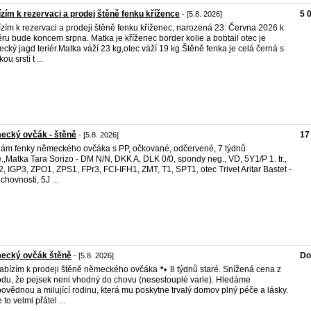
zím k rezervaci a prodej štěně fenku křížence
5 
- [5.8. 2026]
zím k rezervaci a prodeji štěně fenku kříženec, narozená 23. Června 2026 k
ru bude koncem srpna. Matka je kříženec border kolie a bobtail otec je
cký jagd teriér.Matka váží 23 kg,otec váží 19 kg.Štěně fenka je celá černá s
ou srstí t ...
ecký ovčák - štěně
17
- [5.8. 2026]
ám fenky německého ovčáka s PP, očkované, odčervené, 7 týdnů
é.,Matka Tara Sorizo - DM N/N, DKK A, DLK 0/0, spondy neg., VD, 5Y1/P 1. tr.,
, IGP3, ZPO1, ZPS1, FPr3, FCI-IFH1, ZMT, T1, SPT1, otec Trivet Aritar Bastet -
. chovnosti, 5J ...
ecký ovčák štěně
Do
- [5.8. 2026]
abízím k prodeji štěně německého ovčáka 🐾 8 týdnů staré. Snížená cena z
du, že pejsek neni vhodný do chovu (nesestouplé varle). Hledáme
ovědnou a milující rodinu, která mu poskytne trvalý domov plný péče a lásky.
 to velmi přátel ...