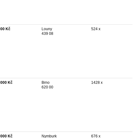
000 Kč
Louny
524 x
439 08
 000 Kč
Brno
1428 x
620 00
 000 Kč
Nymburk
676 x