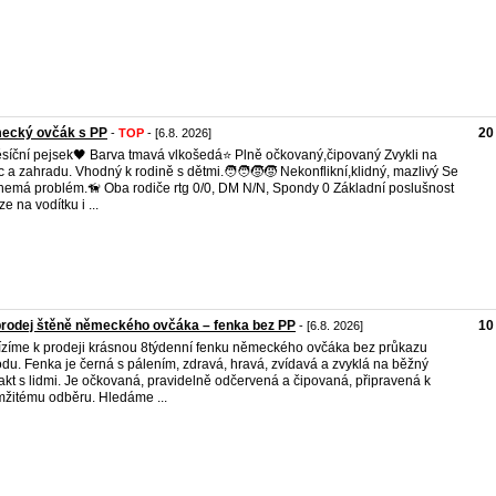
ecký ovčák s PP
20
-
TOP
- [6.8. 2026]
síční pejsek🖤 Barva tmavá vlkošedá⭐️ Plně očkovaný,čipovaný Zvykli na
c a zahradu. Vhodný k rodině s dětmi.🧑‍🧑‍🧒‍🧒 Nekonflikní,klidný, mazlivý Se
nemá problém.🦮 Oba rodiče rtg 0/0, DM N/N, Spondy 0 Základní poslušnost
e na vodítku i ...
rodej štěně německého ovčáka – fenka bez PP
10
- [6.8. 2026]
zíme k prodeji krásnou 8týdenní fenku německého ovčáka bez průkazu
du. Fenka je černá s pálením, zdravá, hravá, zvídavá a zvyklá na běžný
akt s lidmi. Je očkovaná, pravidelně odčervená a čipovaná, připravená k
žitému odběru. Hledáme ...