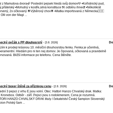
 z Mamutova dvora🦣 Poslední pejsek hledá svůj domov🩵 •Kořistnický pud,
ý,přátelský •Mohutný v kostře,silná konstituce ❗️K odběru ihned❗️ •Několikrát
rvený, 2x očkovaný 🌟Výběrový chov🌟 •Matka importovaná z Německa🇩🇪
 Olli von der Magi ...
ecký ovčák s PP dlouhosrstý
Do
- [3.8. 2026]
zím k prodeji krásnou 10. měsíční dlouhosrstou fenku. Fenka je učenlivá,
eramentní. Hledám pro ni ten nej domov. Je čipovaná, očkovaná a pravidelně
rvovaná. Bližší informace po telefonu. Cena štěněte.
cký boxer štěně za příznivou cenu
Do
- [2.8. 2026]
ední 3 pejsci z vrhu E jsou volní. Otec: Hattori Hanzo Chvalský drak. Matka:
 Kronebox. Odběr - září. Pejsci jsou s rodokmenem. Cena je rozumná.
ORI HANZO CHVALSKÝ DRAK tituly / čekatelství Český šampion Slovenský
ion Polský šam ...