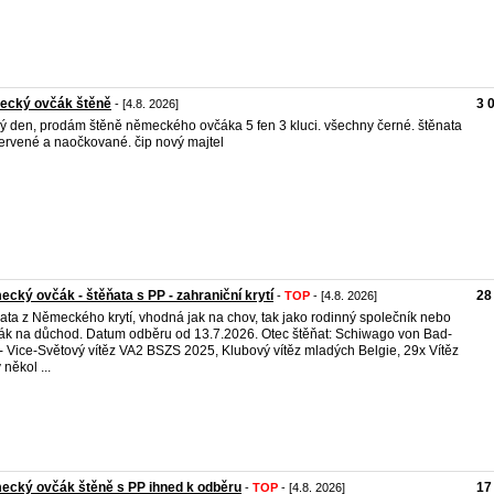
ecký ovčák štěně
3 
- [4.8. 2026]
ý den, prodám štěně německého ovčáka 5 fen 3 kluci. všechny černé. štěnata
ervené a naočkované. čip nový majtel
cký ovčák - štěňata s PP - zahraniční krytí
28
-
TOP
- [4.8. 2026]
ata z Německého krytí, vhodná jak na chov, tak jako rodinný společník nebo
ák na důchod. Datum odběru od 13.7.2026. Otec štěňat: Schiwago von Bad-
 - Vice-Světový vítěz VA2 BSZS 2025, Klubový vítěz mladých Belgie, 29x Vítěz
v někol ...
ecký ovčák štěně s PP ihned k odběru
17
-
TOP
- [4.8. 2026]