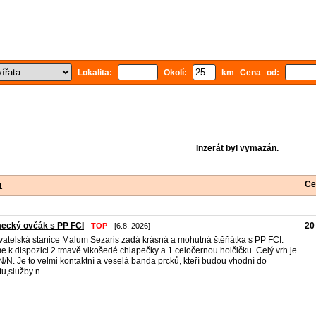
Lokalita:
Okolí:
km Cena od:
Inzerát byl vymazán.
Ce
1
ecký ovčák s PP FCI
20
-
TOP
- [6.8. 2026]
atelská stanice Malum Sezaris zadá krásná a mohutná štěňátka s PP FCI.
 k dispozici 2 tmavě vlkošedé chlapečky a 1 celočernou holčičku. Celý vrh je
/N. Je to velmi kontaktní a veselá banda prcků, kteří budou vhodní do
u,služby n ...