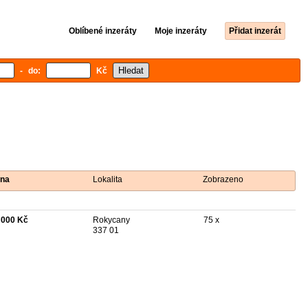
Oblíbené inzeráty
Moje inzeráty
Přidat inzerát
- do:
Kč
na
Lokalita
Zobrazeno
 000 Kč
Rokycany
75 x
337 01