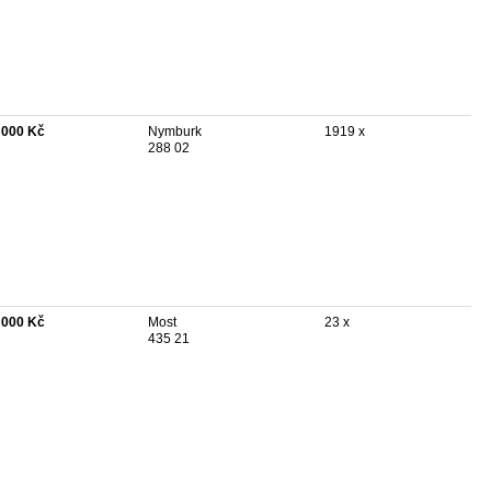
 000 Kč
Nymburk
1919 x
288 02
 000 Kč
Most
23 x
435 21