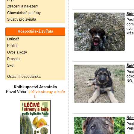
Ztraceni a nalezeni
Chovatelské potřeby
Stě
Služby pro zvířata
Posl
domo
dvor
Hospodářská zvířata
krás
Drůbež
Králíci
Ovce a kozy
Prasata
Skot
Ště
Prod
očko
Ostatní hospodářská
NO, 
Knihkupectví Jasmínka
Pavel Váňa:
Léčivé stromy a keře
I.
Něm
Prod
Pejs