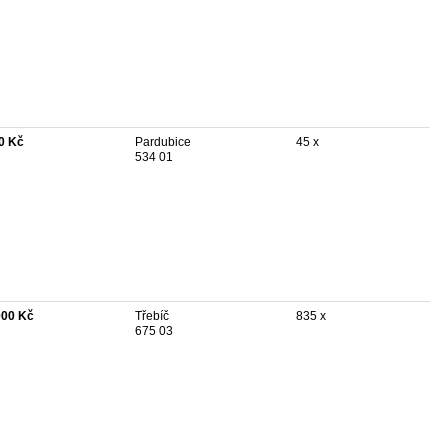
0 Kč
Pardubice
45 x
534 01
000 Kč
Třebíč
835 x
675 03