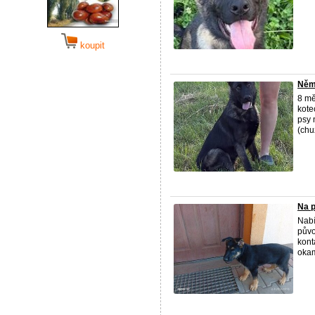
koupit
Něm
8 mě
kote
psy 
(chuz
Na p
Nabí
půvo
kont
okam