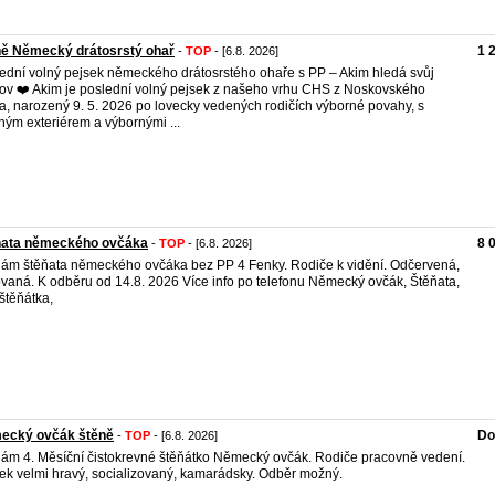
ně Německý drátosrstý ohař
1 
-
TOP
- [6.8. 2026]
ední volný pejsek německého drátosrstého ohaře s PP – Akim hledá svůj
v ❤️ Akim je poslední volný pejsek z našeho vrhu CHS z Noskovského
a, narozený 9. 5. 2026 po lovecky vedených rodičích výborné povahy, s
ným exteriérem a výbornými ...
ňata německého ovčáka
8 
-
TOP
- [6.8. 2026]
ám štěňata německého ovčáka bez PP 4 Fenky. Rodiče k vidění. Odčervená,
vaná. K odběru od 14.8. 2026 Více info po telefonu Německý ovčák, Štěňata,
štěňátka,
ecký ovčák štěně
Do
-
TOP
- [6.8. 2026]
ám 4. Měsíční čistokrevné štěňátko Německý ovčák. Rodiče pracovně vedení.
ek velmi hravý, socializovaný, kamarádsky. Odběr možný.