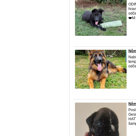
ODIN
hrav
odče
❤️M:
Něm
Nabí
temp
odče
Něme
Posl
Gesi
HATT
šamp