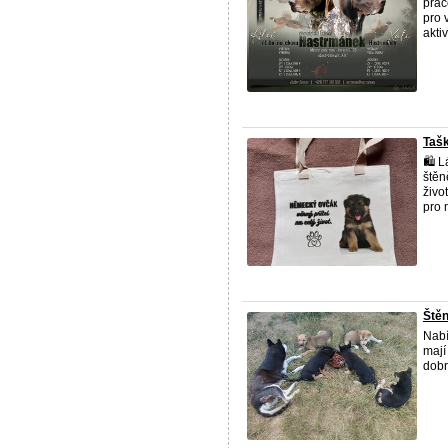
prac
pro 
aktiv
Taš
🛍️ 
štěn
živo
pro 
Ště
Nabí
mají
dobr