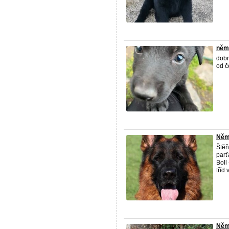
něm
dobr
od č
Něme
Štěň
parť
Boll
tříd 
Něm