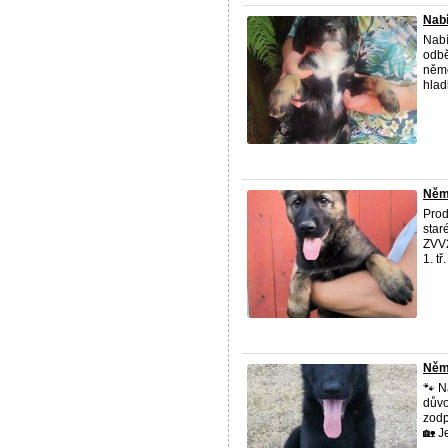
Nabí
Nabí
odbě
něme
hladk
Něm
Prod
star
ZVV2
1. tř
Něm
🐾 N
důvo
zodp
🏡 Je