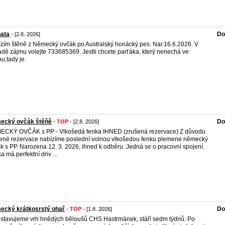
ňata
Do
- [2.8. 2026]
zím štěně z Německý ovčák po Australský honácký pes. Nar.16.6.2026. V
adě zájmu volejte 733685369. Jestli chcete parťáka, který nenechá ve
hu,tady je.
ecký ovčák štěňě
Do
-
TOP
- [2.8. 2026]
CKÝ OVČÁK s PP - Vlkošedá fenka IHNED (zrušená rezervace) Z důvodu
ené rezervace nabízíme poslední volnou vlkošedou fenku plemene německý
k s PP. Narozena 12. 3. 2026, ihned k odběru. Jedná se o pracovní spojení.
a má perfektní driv ...
ecký krátkosrstý ohař
Do
-
TOP
- [1.8. 2026]
stavujeme vrh hnědých běloušů CHS Hastrmánek, stáří sedm týdnů. Po