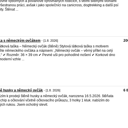
ovně výborných a povahově vyrovnaných rodičích, s velmi slibnými vlohami
všestranou práci, avšak i jako společníci na canicross, dogtrekking a další psí
ity. Štěnat ...
ka s německým ovčákem
20
- [1.8. 2026]
Látková taška – Německý ovčák (štěně) Stylová látková taška s motivem
ěte německého ovčáka a nápisem: „Německý ovčák – věrný přítel na celý
t.“ ✔ Rozměr: 36 × 39 cm ✔ Pevné uši pro pohodlné nošení ✔ Korkové dno
moderní vzhle ...
ně husky a německý ovčák
6 
- [1.8. 2026]
zím k prodeji štěně husky a německý ovčák, narozena 16.5.2026. štěňata
 chip a očkování včetně očkovacího průkazu, 3 holky 1 kluk. nabízím do
ých rukou. Jsem ochotný slevit.