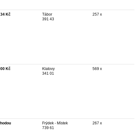
234 Kč
Tábor
257 x
391 43
000 Kč
Klatovy
569 x
341 01
hodou
Frýdek - Místek
267 x
739 61