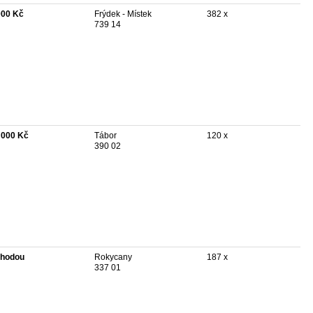
000 Kč
Frýdek - Místek
382 x
739 14
 000 Kč
Tábor
120 x
390 02
hodou
Rokycany
187 x
337 01