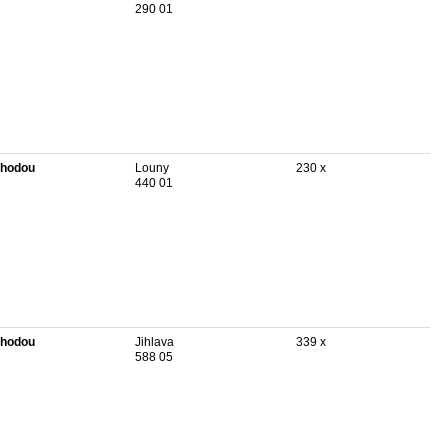
290 01
hodou
Louny
230 x
440 01
hodou
Jihlava
339 x
588 05