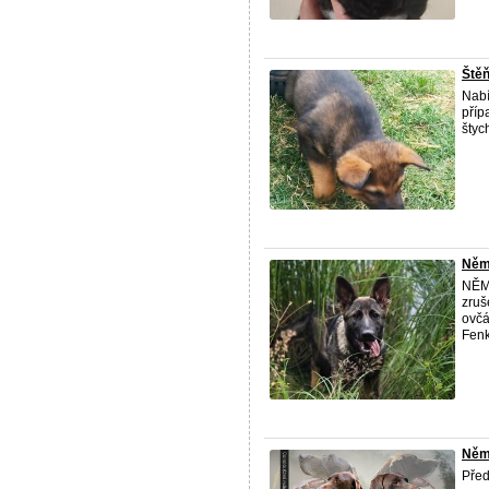
Ště
Nabí
příp
štyc
Něm
NĚME
zruš
ovčá
Fenk
Něm
Před