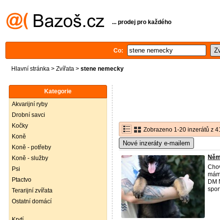
... prodej pro každého
Co:
Hlavní stránka
>
Zvířata
>
stene nemecky
Kategorie
Akvarijní ryby
Drobní savci
Kočky
Zobrazeno 1-20 inzerátů z 4
Koně
Nové inzeráty e-mailem
Koně - potřeby
Něm
Koně - služby
Chov
Psi
máme
Ptactvo
DM N
sport
Terarijní zvířata
Ostatní domácí
Krytí