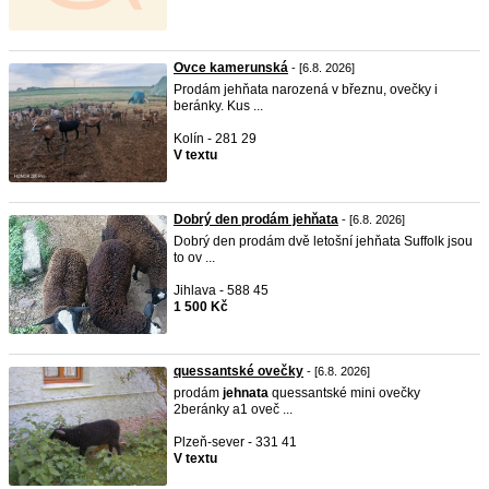
Ovce kamerunská
- [6.8. 2026]
Prodám jehňata narozená v březnu, ovečky i
beránky. Kus ...
Kolín - 281 29
V textu
Dobrý den prodám jehňata
- [6.8. 2026]
Dobrý den prodám dvě letošní jehňata Suffolk jsou
to ov ...
Jihlava - 588 45
1 500 Kč
quessantské ovečky
- [6.8. 2026]
prodám
jehnata
quessantské mini ovečky
2beránky a1 oveč ...
Plzeň-sever - 331 41
V textu