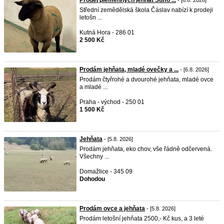
Prodej plemenných jehňat Suffo ...
- [6.8. 2026]
Střední zemědělská škola Čáslav nabízí k prodeji
letošn ...
Kutná Hora - 286 01
2 500 Kč
Prodám jehňata, mladé ovečky a ...
- [6.8. 2026]
Prodám čtyřrohé a dvourohé jehňata, mladé ovce
a mladé ...
Praha - východ - 250 01
1 500 Kč
Jehňata
- [5.8. 2026]
Prodám jehňata, eko chov, vše řádně odčervená.
Všechny ...
Domažlice - 345 09
Dohodou
Prodám ovce a jehňata
- [5.8. 2026]
Prodám letošní jehňata 2500,- Kč kus, a 3 leté