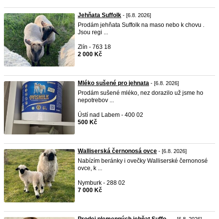
Jehňata Suffolk
- [6.8. 2026]
Prodám jehňata Suffolk na maso nebo k chovu .
Jsou regi ...
Zlín - 763 18
2 000 Kč
Mléko sušené pro jehnata
- [6.8. 2026]
Prodám sušené mléko, nez dorazilo už jsme ho
nepotrebov ...
Ústí nad Labem - 400 02
500 Kč
Walliserská černonosá ovce
- [6.8. 2026]
Nabízím beránky i ovečky Walliserské černonosé
ovce, k ...
Nymburk - 288 02
7 000 Kč