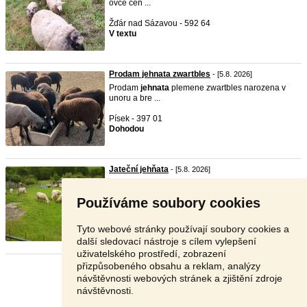
ovce cen ...
Žďár nad Sázavou - 592 64
V textu
Prodam jehnata zwartbles
- [5.8. 2026]
Prodam
jehnata
plemene zwartbles narozena v
unoru a bre ...
Písek - 397 01
Dohodou
Jateční jehňata
- [5.8. 2026]
Prodám jateční jehňata masného plemene
charollais za 70 ...
Používáme soubory cookies
Domažlice - 345 06
V textu
Tyto webové stránky používají soubory cookies a
další sledovací nástroje s cílem vylepšení
uživatelského prostředí, zobrazení
přizpůsobeného obsahu a reklam, analýzy
Stránka:
1
2
3
Další
návštěvnosti webových stránek a zjištění zdroje
návštěvnosti.