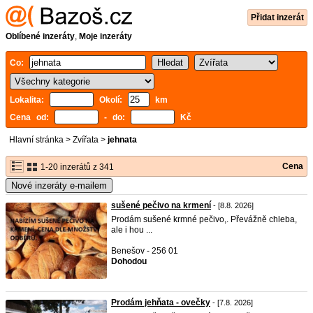
Přidat inzerát
Oblíbené inzeráty
,
Moje inzeráty
Co:
Lokalita:
Okolí:
km
Cena od:
- do:
Kč
Hlavní stránka
>
Zvířata
>
jehnata
Cena
1-20 inzerátů z 341
Nové inzeráty e-mailem
sušené pečivo na krmení
- [8.8. 2026]
Prodám sušené krmné pečivo,. Převážně chleba,
ale i hou ...
Benešov - 256 01
Dohodou
Prodám jehňata - ovečky
- [7.8. 2026]