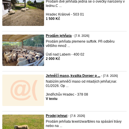
Prodam dvě jehňata jedná se o ovečky narozeny v
lednu.C ...
Hradec Králové - 503 01
1 500 Kč
Prodám jehňata
- [7.8. 2026]
Prodám jehňata plemene suffolk. Při odběru
většího množ ...
Ústí nad Labem - 400 02
2 000 Kč
Jehněčí maso, kvalita Dorper p ...
- [7.8. 2026]
Nabízím jehněčí maso od mladých jehňat,nar.
01/2026. Op ...
Jindřichův Hradec - 378 08
V textu
Prodej jehnat
- [7.8. 2026]
Prodám jehňata texel/zwartbles na spásání trávy
nebo na ...