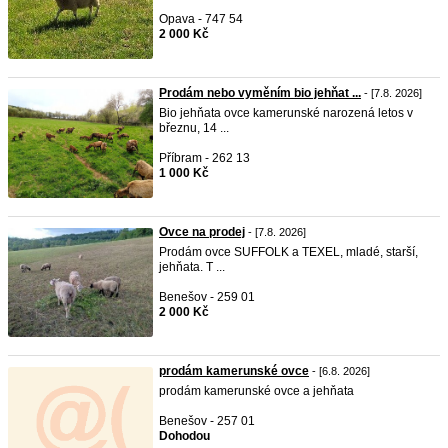
Opava - 747 54
2 000 Kč
Prodám nebo vyměním bio jehňat ...
- [7.8. 2026]
Bio jehňata ovce kamerunské narozená letos v
březnu, 14 ...
Příbram - 262 13
1 000 Kč
Ovce na prodej
- [7.8. 2026]
Prodám ovce SUFFOLK a TEXEL, mladé, starší,
jehňata. T ...
Benešov - 259 01
2 000 Kč
prodám kamerunské ovce
- [6.8. 2026]
prodám kamerunské ovce a jehňata
Benešov - 257 01
Dohodou