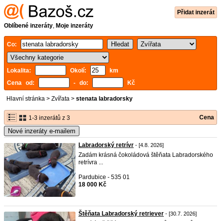
Přidat inzerát
Oblíbené inzeráty
,
Moje inzeráty
Co:
Lokalita:
Okolí:
km
Cena od:
- do:
Kč
Hlavní stránka
>
Zvířata
>
stenata labradorsky
Cena
1-3 inzerátů z 3
Nové inzeráty e-mailem
Labradorský retrívr
- [4.8. 2026]
Zadám krásná čokoládová štěňata Labradorského
retrívra ...
Pardubice - 535 01
18 000 Kč
Štěňata Labradorský retriever
- [30.7. 2026]