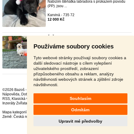
Nabízím štěňátka labradora s průkazem původu
(PP). jsou ...
Karviná - 735 72
12 000 Kč
ŠTĚNATA LABRADORA S PP
-
TOP
- [26.6. 2026]
: Labradorský retrívr s průkazem původu
Používáme soubory cookies
Chovatelská ...
Kolín - 281 44
Tyto webové stránky používají soubory cookies a
Dohodou
další sledovací nástroje s cílem vylepšení
uživatelského prostředí, zobrazení
přizpůsobeného obsahu a reklam, analýzy
návštěvnosti webových stránek a zjištění zdroje
návštěvnosti.
©2026 Bazoš -
Inzerce, Bazar
Nápověda
,
Dotazy
,
Hodnocení
,
Kontakt
,
Reklama
,
Podmínky
,
Ochrana údajů
,
Souhlasím
RSS
,
Inzeráty Zvířata celkem:
41644
, za 24 hodin:
2278
Odmítám
Mapa kategorií
,
Nejvyhledávanější výrazy
Země:
Česká republika
,
Slovensko
,
Polsko
,
Rakousko
Upravit mé předvolby