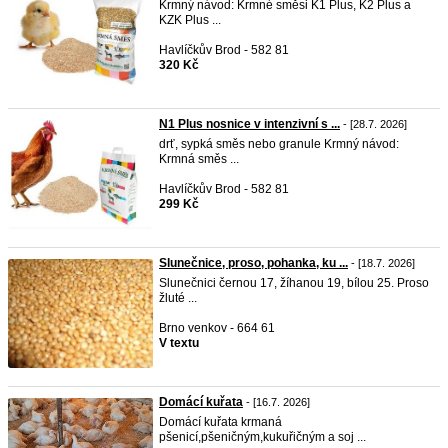
Krmný návod: Krmné směsi K1 Plus, K2 Plus a
KZK Plus ...
Havlíčkův Brod - 582 81
320 Kč
N1 Plus nosnice v intenzivní s ...
- [28.7. 2026]
drť, sypká směs nebo granule Krmný návod:
Krmná směs ...
Havlíčkův Brod - 582 81
299 Kč
Slunečnice, proso, pohanka, ku ...
- [18.7. 2026]
Slunečnici černou 17, žíhanou 19, bílou 25. Proso
žluté ...
Brno venkov - 664 61
V textu
Domácí kuřata
- [16.7. 2026]
Domácí kuřata krmaná
pšenicí,pšeničným,kukuřičným a soj ...