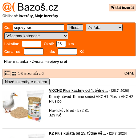
Přidat inzerát
Oblíbené inzeráty
,
Moje inzeráty
Co:
Lokalita:
Okolí:
km
Cena od:
- do:
Kč
Hlavní stránka
>
Zvířata
>
sojovy srot
Cena
1-6 inzerátů z 6
Nové inzeráty e-mailem
VKCH2 Plus kachny od 4. týdne ...
- [28.7. 2026]
Krmný návod: Krmné směsi VKCH1 Plus a VKCH2
Plus po ...
Havlíčkův Brod - 582 81
329 Kč
K2 Plus kuřata od 15. týdne vě ...
- [28.7. 2026]