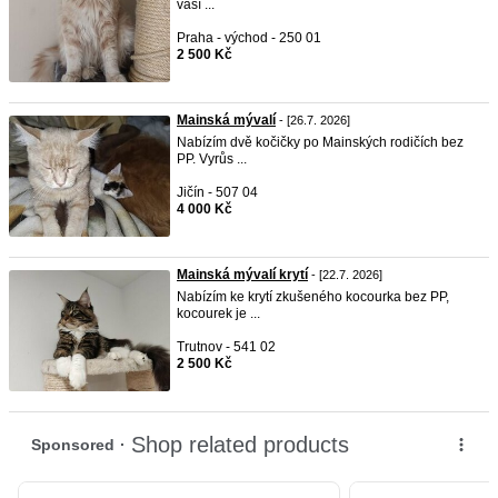
vaší ...
Praha - východ - 250 01
2 500 Kč
Mainská mývalí
- [26.7. 2026]
Nabízím dvě kočičky po Mainských rodičích bez
PP. Vyrůs ...
Jičín - 507 04
4 000 Kč
Mainská mývalí krytí
- [22.7. 2026]
Nabízím ke krytí zkušeného kocourka bez PP,
kocourek je ...
Trutnov - 541 02
2 500 Kč