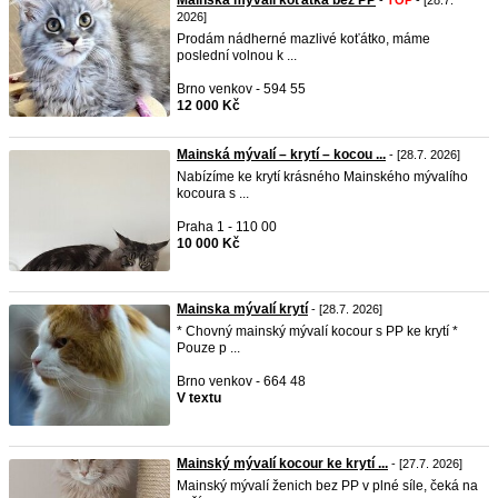
Mainská mývalí koťátka bez PP
-
TOP
- [28.7.
2026]
Prodám nádherné mazlivé koťátko, máme
poslední volnou k ...
Brno venkov - 594 55
12 000 Kč
Mainská mývalí – krytí – kocou ...
- [28.7. 2026]
Nabízíme ke krytí krásného Mainského mývalího
kocoura s ...
Praha 1 - 110 00
10 000 Kč
Mainska mývalí krytí
- [28.7. 2026]
* Chovný mainský mývalí kocour s PP ke krytí *
Pouze p ...
Brno venkov - 664 48
V textu
Mainský mývalí kocour ke krytí ...
- [27.7. 2026]
Mainský mývalí ženich bez PP v plné síle, čeká na