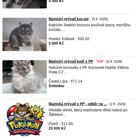
4 500 Kč
Mainský mývalí kocour
- [5.8. 2026]
Nabízím 3letého kocoura kouřové barvy, menšího
vzrůstu, ...
Hradec Králové - 500 02
5 000 Kč
Mainský mývalí kotě s PP
-
TOP
- [5.8. 2026]
Nabízím kocourka s PP. Kocourek Habibi Viktora
Pride,CZ ...
Česká Lípa - 471 14
Dohodou
Mainská mývalí s PP - odběr na ...
- [2.8. 2026]
Hledáte dárek, který nepřestane dělat radost po
Štědrém ...
Plzeň - 312 00
25 000 Kč