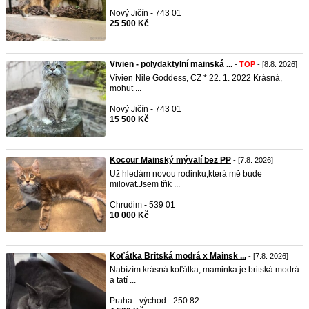
Nový Jičín - 743 01
25 500 Kč
Vivien - polydaktylní mainská ...
-
TOP
- [8.8. 2026]
Vivien Nile Goddess, CZ * 22. 1. 2022 Krásná,
mohut ...
Nový Jičín - 743 01
15 500 Kč
Kocour Mainský mývalí bez PP
- [7.8. 2026]
Už hledám novou rodinku,která mě bude
milovat.Jsem třik ...
Chrudim - 539 01
10 000 Kč
Koťátka Britská modrá x Mainsk ...
- [7.8. 2026]
Nabízím krásná koťátka, maminka je britská modrá
a tatí ...
Praha - východ - 250 82