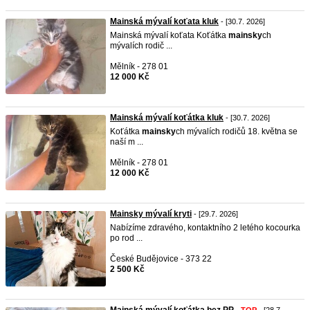
Mainská mývalí koťata kluk
- [30.7. 2026]
Mainská mývalí koťata Koťátka
mainsky
ch
mývalích rodič ...
Mělník - 278 01
12 000 Kč
Mainská mývalí koťátka kluk
- [30.7. 2026]
Koťátka
mainsky
ch mývalích rodičů 18. května se
naší m ...
Mělník - 278 01
12 000 Kč
Mainsky mývalí kryti
- [29.7. 2026]
Nabízíme zdravého, kontaktního 2 letého kocourka
po rod ...
České Budějovice - 373 22
2 500 Kč