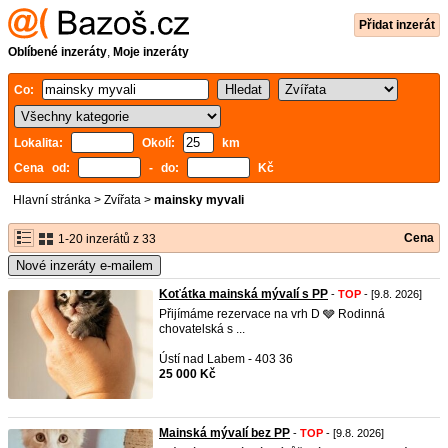
Přidat inzerát
Oblíbené inzeráty
,
Moje inzeráty
Co:
Lokalita:
Okolí:
km
Cena od:
- do:
Kč
Hlavní stránka
>
Zvířata
>
mainsky myvali
Cena
1-20 inzerátů z 33
Nové inzeráty e-mailem
Koťátka mainská mývalí s PP
-
TOP
- [9.8. 2026]
Přijímáme rezervace na vrh D 🩶 Rodinná
chovatelská s ...
Ústí nad Labem - 403 36
25 000 Kč
Mainská mývalí bez PP
-
TOP
- [9.8. 2026]