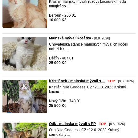
Krásný mainský mývalí růžový kocourek hledá
milující do ...
Beroun - 266 01
10 000 Kč
Mainská mývalí koťátka
- [8.8. 2026]
Chovatelská stanice mainských mývalích koček
nabízí k r ...
Děčín - 407 01
25 000 Kč
Kristiánek - mainská mývalí s ...
-
TOP
- [8.8. 2026]
Kristián Nile Goddess, CZ *21. 3. 2023 Krásný
kocou ...
Nový Jičín - 743 01
25 500 Kč
Otík - mainská mývalí s PP
-
TOP
- [8.8. 2026]
Otto Nile Goddess, CZ *12.6. 2023 Krásný
černozlatý ...