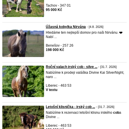
Tachov - 347 01
95 000 Kč
Úžasná kobylka Nirvána
- [4.8. 2026]
Hledáme ten nejlepší domov pro naši Nirvánu. ❤️
Nabí ...
Benešov - 257 26
198 000 Kč
Roční valach irský cob - silve ...
- [31.7. 2026]
Nabízíme k prodeji valáška Divine Kai SilverNight,
naro ...
Liberec - 463 53
V textu
Letošní klisnička - irský cob ...
- [31.7. 2026]
Nabízíme k rezervaci letošní klisnu irského
cob
a
Divine ...
Liberec - 463 53