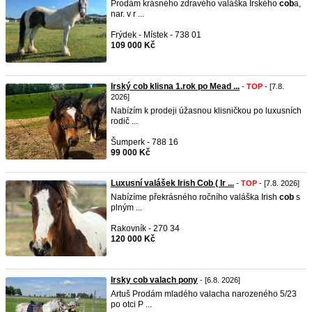
Prodám krásného zdravého valáška Irského
cob
a,
nar. v r ...
Frýdek - Místek - 738 01
109 000 Kč
Irský cob klisna 1.rok po Mead ...
-
TOP
- [7.8.
2026]
Nabízím k prodeji úžasnou klisničkou po luxusních
rodič ...
Šumperk - 788 16
99 000 Kč
Luxusní valášek Irish Cob ( Ir ...
-
TOP
- [7.8. 2026]
Nabízíme překrásného ročního valáška Irish
cob
s
plným ...
Rakovník - 270 34
120 000 Kč
Irsky cob valach pony
- [6.8. 2026]
Artuš Prodám mladého valacha narozeného 5/23
po otci P ...