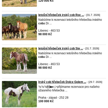
120 000 Kč
letošní hřebeček irský cob Roc ...
- [31.7. 2026]
Nabízíme k rezervaci letošního hřebečka irského
cob
a Di ...
Liberec - 463 53
98 000 Kč
letošní hřebeček irský cob Ste ...
- [31.7. 2026]
Nabízíme k rezervaci letošního hřebečka irského
cob
a Di ...
Liberec - 463 53
98 000 Kč
Irský cob hřebeček Dolce Golem ...
- [29.7. 2026]
🦄🦄🦄🆕🏡 👉přijímame rezervace pro našeho
úžasného hřebečka ...
Praha - západ - 252 28
100 000 Kč