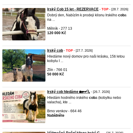
Irský Cob 15 let - REZERVACE
-
TOP
- [28.7. 2026]
Dobrý den, Nabízím k prodeji klisnu Irského
cob
a
na ...
Mělník - 277 13
120 000 Kč
Irský cob
-
TOP
- [27.7. 2026]
Hledáme nový domov pro naši krásku, 15ti letou
kobylu I ...
Zlín - 766 01
50 000 Kč
Irský cob hledáme 🏡👀🔍
- [26.7. 2026]
Hledám hodného irského
cob
a (kobylku nebo
valacha), kte ...
Brno venkov - 664 46
Nabídněte