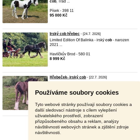
cob
, Trad ...
Písek - 398 11
95 000 Kč
Irský cob hřebec
- [24.7. 2026]
Limited Edition Of Balinka - irský
cob
- narozen
2021 ...
Havlíčkův Brod - 580 01
8 999 Kč
Hřebeček- irský cob
- [22.7. 2026]
Nabízím k rezervaci hřebečka zbarvení black
blagdon. M ...
Používáme soubory cookies
Beroun - 267 18
65 000 Kč
Tyto webové stránky používají soubory cookies a
další sledovací nástroje s cílem vylepšení
uživatelského prostředí, zobrazení
přizpůsobeného obsahu a reklam, analýzy
Stránka:
1
2
3
Další
návštěvnosti webových stránek a zjištění zdroje
návštěvnosti.