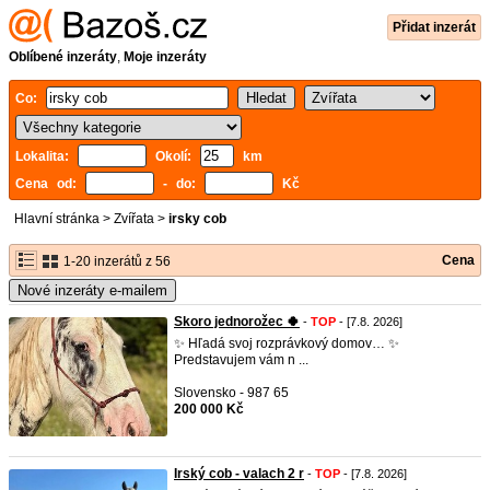
Přidat inzerát
Oblíbené inzeráty
,
Moje inzeráty
Co:
Lokalita:
Okolí:
km
Cena od:
- do:
Kč
Hlavní stránka
>
Zvířata
>
irsky cob
Cena
1-20 inzerátů z 56
Nové inzeráty e-mailem
Skoro jednorožec 🍀
-
TOP
- [7.8. 2026]
✨ Hľadá svoj rozprávkový domov… ✨
Predstavujem vám n ...
Slovensko - 987 65
200 000 Kč
Irský cob - valach 2 r
-
TOP
- [7.8. 2026]