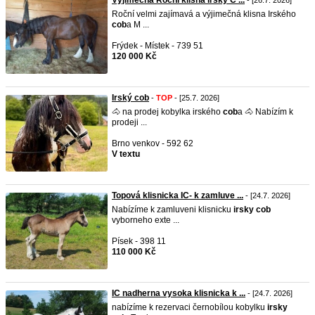
Výjimečná Roční klisna Irský C ...
- [26.7. 2026]
Roční velmi zajímavá a výjimečná klisna Irského
cob
a M ...
Frýdek - Místek - 739 51
120 000 Kč
Irský cob
-
TOP
- [25.7. 2026]
🐴 na prodej kobylka irského
cob
a 🐴 Nabízím k
prodeji ...
Brno venkov - 592 62
V textu
Topová klisnicka IC- k zamluve ...
- [24.7. 2026]
Nabízíme k zamluveni klisnicku
irsky
cob
vyborneho exte ...
Písek - 398 11
110 000 Kč
IC nadherna vysoka klisnicka k ...
- [24.7. 2026]
nabízíme k rezervaci černobílou kobylku
irsky