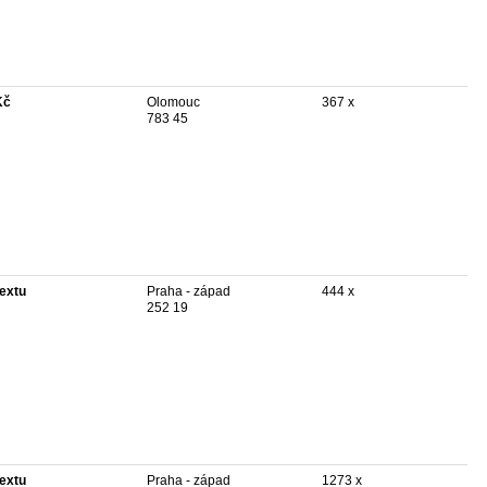
Kč
Olomouc
367 x
783 45
textu
Praha - západ
444 x
252 19
textu
Praha - západ
1273 x