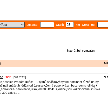
Lokalita:
Okolí:
km Cena od:
Inzerát byl vymazán.
Ce
8
ice
V 
-
TOP
- [9.8. 2026]
ce,nosnice Prodám-
k
uřice- 19 týdnů,snáš
k
ový hybrid-dominant-různé druhy-
ačínají snášet,hnědý,modrý,sussex,černá popelavá,amber,green shell,dar
k
l,holo
k
rč
k
a- barevná vajíč
k
a,,od 300
k
č/
k
us,
k
uřice jsou va
k
cinovaná,snůš
k
a
o 300 vajec,p ...