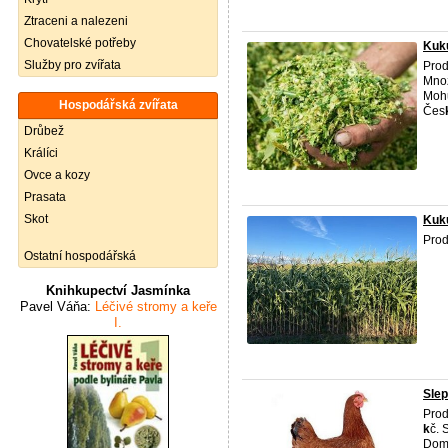
Ztraceni a nalezeni
Chovatelské potřeby
Kuk
Služby pro zvířata
Prod
Množ
Mohu
Hospodářská zvířata
Čes
Drůbež
Králíci
Ovce a kozy
Prasata
Skot
Kuku
Pro
Ostatní hospodářská
Knihkupectví Jasmínka
Pavel Váňa:
Léčivé stromy a keře
I.
Slep
Pro
k
č. 
Domá