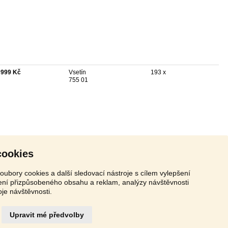
 999 Kč
Vsetín
193 x
755 01
cookies
oubory cookies a další sledovací nástroje s cílem vylepšení
zení přizpůsobeného obsahu a reklam, analýzy návštěvnosti
oje návštěvnosti.
Upravit mé předvolby