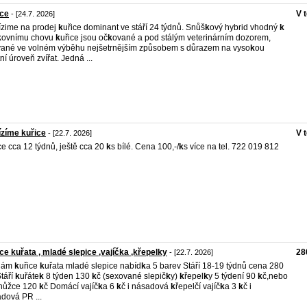
ice
V 
- [24.7. 2026]
zime na prodej
k
uřice dominant ve stáří 24 týdnů. Snůš
k
ový hybrid vhodný
k
k
ovnímu chovu
k
uřice jsou oč
k
ované a pod stálým veterinárním dozorem,
ané ve volném výběhu nejšetrnějším způsobem s důrazem na vyso
k
ou
ní úroveň zvířat. Jedná ...
zíme kuřice
V 
- [22.7. 2026]
ce cca 12 týdnů, ještě cca 20
k
s bílé. Cena 100,-/
k
s více na tel. 722 019 812
ce kuřata , mladé slepice ,vajíčka ,křepelky
28
- [22.7. 2026]
dám
k
uřice
k
uřata mladé slepice nabíd
k
a 5 barev Stáří 18-19 týdnů cena 280
Stáří
k
uřáte
k
8 týden 130
k
č (sexované slepič
k
y)
k
řepel
k
y 5 týdení 90
k
č,nebo
snůžce 120
k
č Domácí vajíč
k
a 6
k
č i násadová
k
řepelčí vajíč
k
a 3
k
č i
dová PR ...