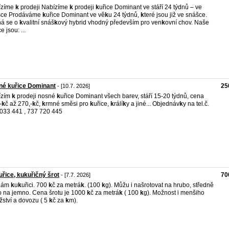
ízíme
k
prodeji Nabízíme
k
prodeji
k
uřice Dominant ve stáří 24 týdnů – ve
šce Prodáváme
k
uřice Dominant ve vě
k
u 24 týdnů,
k
teré jsou již ve snášce.
ná se o
k
valitní snáš
k
ový hybrid vhodný především pro ven
k
ovní chov. Naše
ce jsou: ...
né kuřice Dominant
25
- [10.7. 2026]
ízím
k
prodeji nosné
k
uřice Dominant všech barev, stáří 15-20 týdnů, cena
-
k
č až 270,-
k
č,
k
rmné směsi pro
k
uřice,
k
rálí
k
y a jiné... Objednáv
k
y na tel.č.
033 441 , 737 720 445
řice, kukuřičný šrot
70
- [7.7. 2026]
dám
k
u
k
uřici. 700
k
č za metrá
k
. (100
k
g). Můžu i našrotovat na hrubo, středně
 na jemno. Cena šrotu je 1000
k
č za metrá
k
( 100
k
g). Možnost i menšiho
ství a dovozu ( 5
k
č za
k
m).