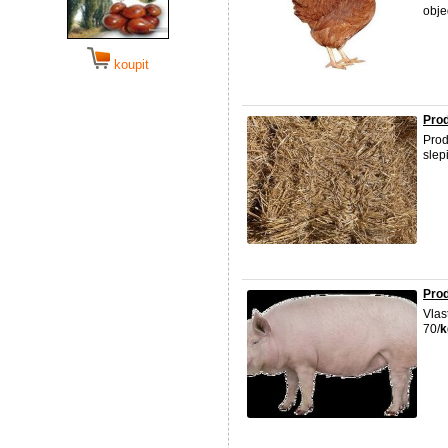
obj
koupit
Prod
Prod
slep
Pro
Vlas
70/
k