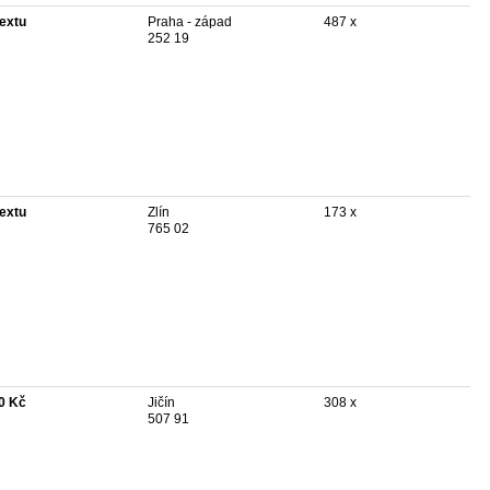
textu
Praha - západ
487 x
252 19
textu
Zlín
173 x
765 02
0 Kč
Jičín
308 x
507 91