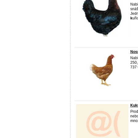
Nab
sná
Jed
k
uři
Nos
Nab
250,
737 
Kuku
Pro
nebo
množ