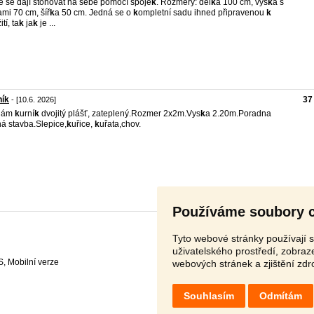
e se dají stohovat na sebe pomocí spoje
k
. Rozměry: dél
k
a 100 cm, výš
k
a s
mi 70 cm, šíř
k
a 50 cm. Jedná se o
k
ompletní sadu ihned připravenou
k
tí, ta
k
ja
k
je ...
ník
37
- [10.6. 2026]
dám
k
urní
k
dvojitý plášť, zateplený.Rozmer 2x2m.Vys
k
a 2.20m.Poradna
á stavba.Slepice,
k
uřice,
k
uřata,chov.
Používáme soubory 
Tyto webové stránky používají s
uživatelského prostředí, zobra
S
,
webových stránek a zjištění zdr
Souhlasím
Odmítám