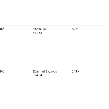
 Kč
Chomutov
59 x
431 53
 Kč
Žďár nad Sázavou
144 x
594 54