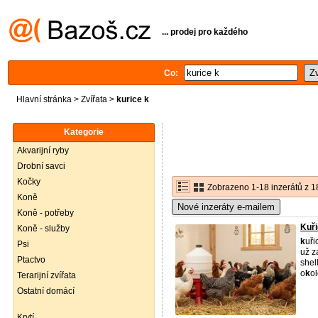
... prodej pro každého
Co:
Hlavní stránka
>
Zvířata
>
kurice k
Kategorie
Akvarijní ryby
Drobní savci
Kočky
Zobrazeno 1-18 inzerátů z 1
Koně
Nové inzeráty e-mailem
Koně - potřeby
Kuř
Koně - služby
k
uři
Psi
už z
Ptactvo
shel
o
k
ol
Terarijní zvířata
Ostatní domácí
Krytí