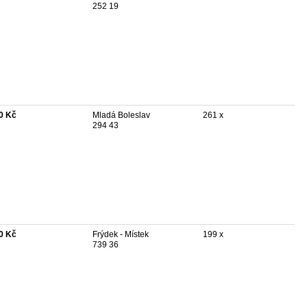
252 19
0 Kč
Mladá Boleslav
261 x
294 43
0 Kč
Frýdek - Místek
199 x
739 36