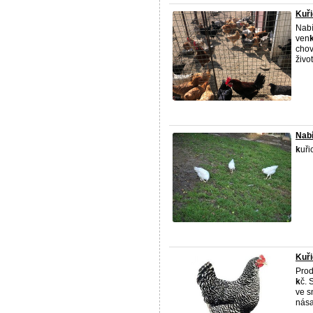
Kuř
Nabí
ven
chov
život
Nabí
k
uři
Kuři
Pro
k
č. 
ve 
nása