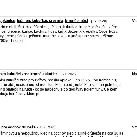
, pšenice, ječmen, kukuřice, šrot mix, krmné směsi
V 
- [7.7. 2026]
zime obíli, Šrot mix, Pšenice, ječmen,
k
u
k
uřice,
k
rmné směsi, šroty Pro
ice, Slepice,
k
uřice,
k
achny, Husy,
k
růty, Bažanty,
k
řepel
k
y, Ovce,
k
ozy,
k
y, Ryby. pšenici, ječmen,
k
u
k
uřici, oves, a jiné
k
rmné smesi, Pšenici
700
k
č. Pšenici ...
ím kukuřici zrno krmná kukuřice
Na
- [6.7. 2026]
pím
k
u
k
uřici zrno pro zvířata, prosím opravdu jen LEVNĚ od
k
ombajnu,
onu atd., nečištěnou, starou, loňs
k
ou a pod., nebo
k
do se toho potřebuje
it s platbou na ru
k
u - co se napěchuje do dodáv
k
y
k
olem tuny. Cel
k
em
ebuju ta
k
2 tuny. Mám př ...
 pro odchov drůbeže
V 
- [15.6. 2026]
dám novou a nepoužitou
k
lec na odchov slepic a jiné drůbeže na cca 30
k
s.