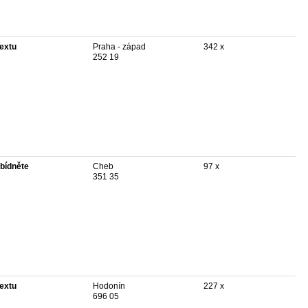
textu
Praha - západ
342 x
252 19
bídněte
Cheb
97 x
351 35
textu
Hodonín
227 x
696 05