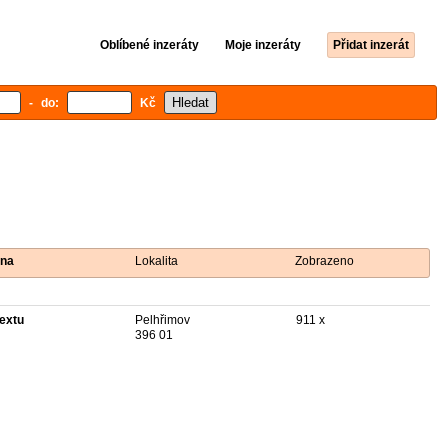
Oblíbené inzeráty
Moje inzeráty
Přidat inzerát
- do:
Kč
na
Lokalita
Zobrazeno
textu
Pelhřimov
911 x
396 01