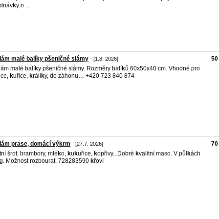
ednáv
k
y n ...
ám malé balíky pšeničné slámy
50
- [1.8. 2026]
ám malé balí
k
y pšeničné slámy. Rozměry balí
k
ů 60x50x40 cm. Vhodné pro
ice,
k
uřice,
k
rálí
k
y, do záhonu… +420 723 840 874
dám prase, domácí výkrm
70
- [27.7. 2026]
tní šrot, brambory, mlé
k
o,
k
u
k
uřice,
k
opřivy...Dobré
k
valitní maso. V půl
k
ách
g. Možnost rozbourat. 728283590
k
řoví