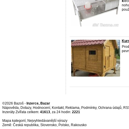
k
lec
noha
použi
Kur
Pro
pevn
©2026 Bazoš -
Inzerce, Bazar
Nápověda
,
Dotazy
,
Hodnocení
,
Kontakt
,
Reklama
,
Podmínky
,
Ochrana údajů
,
RS
Inzeráty Zvířata celkem:
41613
, za 24 hodin:
2221
Mapa kategorií
,
Nejvyhledávanější výrazy
Země:
Česká republika
,
Slovensko
,
Polsko
,
Rakousko