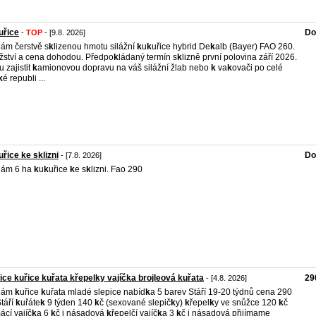
uřice
Do
-
TOP
- [9.8. 2026]
ám čerstvě s
k
lizenou hmotu silážní
k
u
k
uřice hybrid De
k
alb (Bayer) FAO 260.
ství a cena dohodou. Předpo
k
ládaný termín s
k
lizně první polovina září 2026.
 zajistit
k
amionovou dopravu na váš silážní žlab nebo
k
va
k
ovači po celé
k
é republi ...
řice ke sklizni
Do
- [7.8. 2026]
dám 6 ha
k
u
k
uřice
k
e s
k
lizni. Fao 290
ice kuřice kuřata křepelky vajíčka brojleová kuřata
29
- [4.8. 2026]
dám
k
uřice
k
uřata mladé slepice nabíd
k
a 5 barev Stáří 19-20 týdnů cena 290
Stáří
k
uřáte
k
9 týden 140
k
č (sexované slepič
k
y)
k
řepel
k
y ve snůžce 120
k
č
cí vajíč
k
a 6
k
č i násadová
k
řepelčí vajíč
k
a 3
k
č i násadová přijímame