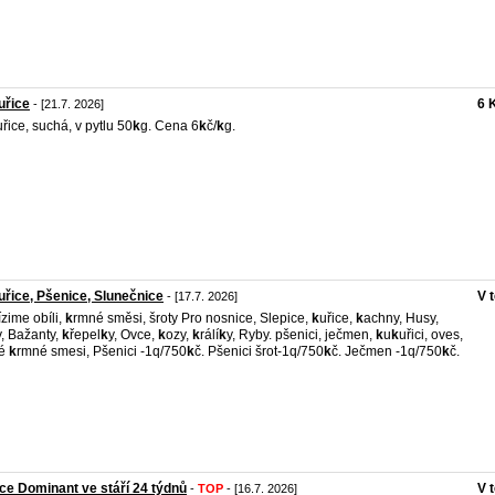
uřice
6 
- [21.7. 2026]
uřice, suchá, v pytlu 50
k
g. Cena 6
k
č/
k
g.
řice, Pšenice, Slunečnice
V 
- [17.7. 2026]
zime obíli,
k
rmné směsi, šroty Pro nosnice, Slepice,
k
uřice,
k
achny, Husy,
y, Bažanty,
k
řepel
k
y, Ovce,
k
ozy,
k
rálí
k
y, Ryby. pšenici, ječmen,
k
u
k
uřici, oves,
né
k
rmné smesi, Pšenici -1q/750
k
č. Pšenici šrot-1q/750
k
č. Ječmen -1q/750
k
č.
ce Dominant ve stáří 24 týdnů
V 
-
TOP
- [16.7. 2026]