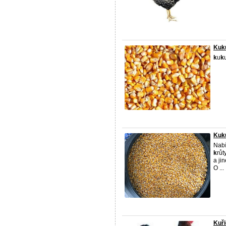
Kuk
k
u
k
Kuku
Nabí
k
růt
a ji
O ...
Kuři