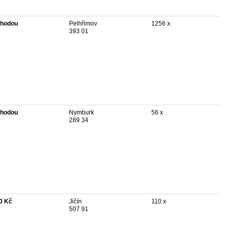
hodou
Pelhřimov
1256 x
393 01
hodou
Nymburk
56 x
289 34
0 Kč
Jičín
110 x
507 91