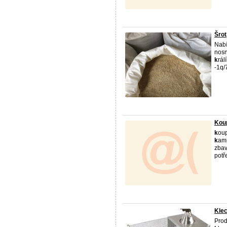
Šrot
Nabí
nosn
k
rálí
-1q/
Koup
k
ou
k
ami
zbav
potř
Klec
Pro