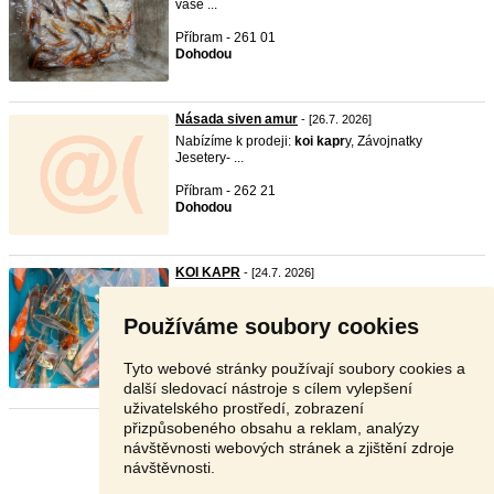
vaše ...
Příbram - 261 01
Dohodou
Násada siven amur
- [26.7. 2026]
Nabízíme k prodeji:
koi
kapr
y, Závojnatky
Jesetery- ...
Příbram - 262 21
Dohodou
KOI KAPR
- [24.7. 2026]
Nabízím k prodeji jednoleté
koi
kapr
y,foto
autentické D ...
Používáme soubory cookies
Praha - západ - 252 44
150 Kč
Tyto webové stránky používají soubory cookies a
další sledovací nástroje s cílem vylepšení
uživatelského prostředí, zobrazení
přizpůsobeného obsahu a reklam, analýzy
Stránka:
1
2
3
Další
návštěvnosti webových stránek a zjištění zdroje
návštěvnosti.