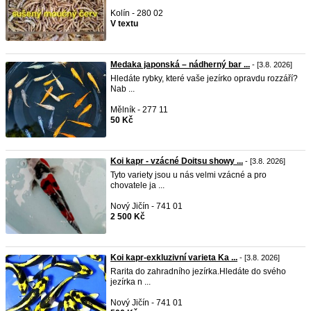
Kolín - 280 02
V textu
Medaka japonská – nádherný bar ...
- [3.8. 2026]
Hledáte rybky, které vaše jezírko opravdu rozzáří?
Nab ...
Mělník - 277 11
50 Kč
Koi kapr - vzácné Doitsu showy ...
- [3.8. 2026]
Tyto variety jsou u nás velmi vzácné a pro
chovatele ja ...
Nový Jičín - 741 01
2 500 Kč
Koi kapr-exkluzivní varieta Ka ...
- [3.8. 2026]
Rarita do zahradního jezírka.Hledáte do svého
jezírka n ...
Nový Jičín - 741 01