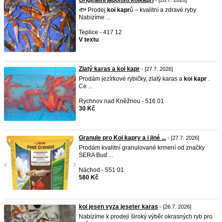
Originální japonští koikapři
- [28.7. 2026]
🐟 Prodej
koi
kapr
ů – kvalitní a zdravé ryby
Nabízíme ...
Teplice - 417 12
V textu
Zlatý karas a koi kapr
- [27.7. 2026]
Prodám jezírkové rybičky, zlatý karas a
koi
kapr
.
Ce ...
Rychnov nad Kněžnou - 516 01
30 Kč
Granule pro Koi kapry a i jiné ...
- [27.7. 2026]
Prodám kvalitní granulované krmení od značky
SERA Buď ...
Náchod - 551 01
580 Kč
koi jesen vyza jeseter karas
- [26.7. 2026]
​Nabízíme k prodeji široký výběr okrasných ryb pro