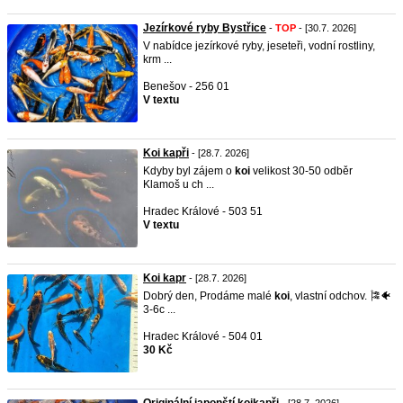
Jezírkové ryby Bystřice
-
TOP
- [30.7. 2026]
V nabídce jezírkové ryby, jeseteři, vodní rostliny,
krm ...
Benešov - 256 01
V textu
Koi kapři
- [28.7. 2026]
Kdyby byl zájem o
koi
velikost 30-50 odběr
Klamoš u ch ...
Hradec Králové - 503 51
V textu
Koi kapr
- [28.7. 2026]
Dobrý den, Prodáme malé
koi
, vlastní odchov. 🎏🐠
3-6c ...
Hradec Králové - 504 01
30 Kč