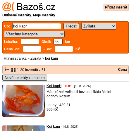
Přidat inzerát
Oblíbené inzeráty
,
Moje inzeráty
Co:
Lokalita:
Okolí:
km
Cena od:
- do:
Kč
Hlavní stránka
>
Zvířata
>
koi kapr
Cena
1-20 inzerátů z 51
Nové inzeráty e-mailem
Koi kapři
-
TOP
- [10.8. 2026]
Mám různé velikosti.bez certifikátu.Mistní
odchov.Rozum ...
Louny - 439 21
300 Kč
Koi kapr
- [9.8. 2026]