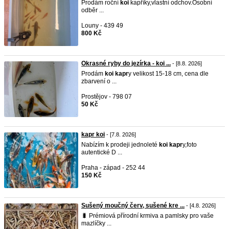
Prodám roční
koi
kapříky,vlastní odchov.Osobní
odběr ...
Louny - 439 49
800 Kč
Okrasné ryby do jezírka - koi ...
- [8.8. 2026]
Prodám
koi
kapr
y velikost 15-18 cm, cena dle
zbarvení o ...
Prostějov - 798 07
50 Kč
kapr koi
- [7.8. 2026]
Nabízím k prodeji jednoleté
koi
kapr
y,foto
autentické D ...
Praha - západ - 252 44
150 Kč
Sušený moučný červ, sušené kre ...
- [4.8. 2026]
​🐛 Prémiová přírodní krmiva a pamlsky pro vaše
mazlíčky ...