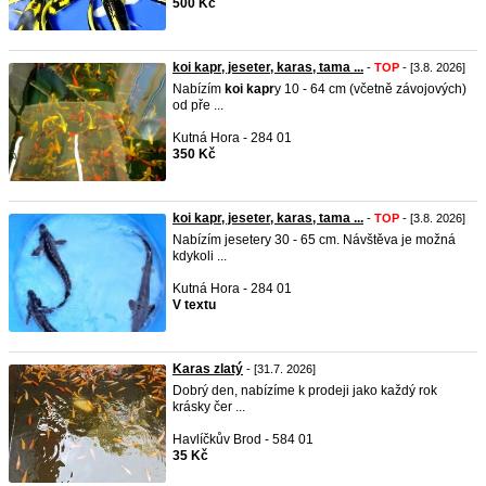
500 Kč
koi kapr, jeseter, karas, tama ...
-
TOP
- [3.8. 2026]
Nabízím
koi
kapr
y 10 - 64 cm (včetně závojových)
od pře ...
Kutná Hora - 284 01
350 Kč
koi kapr, jeseter, karas, tama ...
-
TOP
- [3.8. 2026]
Nabízím jesetery 30 - 65 cm. Návštěva je možná
kdykoli ...
Kutná Hora - 284 01
V textu
Karas zlatý
- [31.7. 2026]
Dobrý den, nabízíme k prodeji jako každý rok
krásky čer ...
Havlíčkův Brod - 584 01
35 Kč