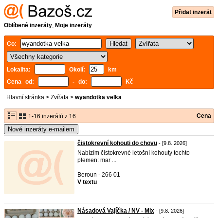
Přidat inzerát
Oblíbené inzeráty
,
Moje inzeráty
Co:
Lokalita:
Okolí:
km
Cena od:
- do:
Kč
Hlavní stránka
>
Zvířata
>
wyandotka velka
Cena
1-16 inzerátů z 16
Nové inzeráty e-mailem
čistokrevní kohouti do chovu
- [9.8. 2026]
Nabízím čistokrevné letošní kohouty techto
plemen: mar ...
Beroun - 266 01
V textu
Násadová Vajíčka / NV - Mix
- [9.8. 2026]