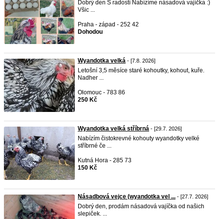
Dobrý den S radostí Nabízíme násadová vajíčka :)
Všic ...
Praha - západ - 252 42
Dohodou
Wyandotka velká
- [7.8. 2026]
Letošní 3,5 měsíce staré kohoutky, kohout, kuře.
Nadher ...
Olomouc - 783 86
250 Kč
Wyandotka velká stříbrná
- [29.7. 2026]
Nabízím čistokrevné kohouty wyandotky velké
stříbrné če ...
Kutná Hora - 285 73
150 Kč
Násadbová vejce (wyandotka vel ...
- [27.7. 2026]
Dobrý den, prodám násadová vajíčka od našich
slepiček. ...