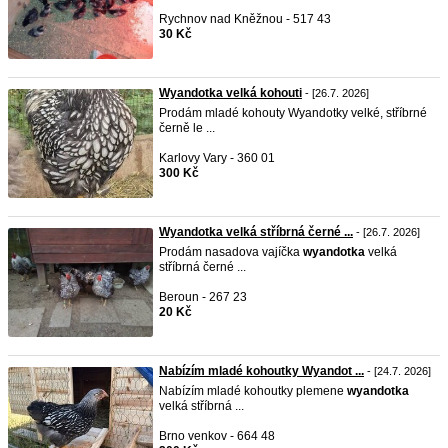
Rychnov nad Kněžnou - 517 43
30 Kč
Wyandotka velká kohouti
- [26.7. 2026]
Prodám mladé kohouty Wyandotky velké, stříbrné
černě le ...
Karlovy Vary - 360 01
300 Kč
Wyandotka velká stříbrná černé ...
- [26.7. 2026]
Prodám nasadova vajíčka
wyandotka
velká
stříbrná černé ...
Beroun - 267 23
20 Kč
Nabízím mladé kohoutky Wyandot ...
- [24.7. 2026]
Nabízím mladé kohoutky plemene
wyandotka
velká stříbrná ...
Brno venkov - 664 48