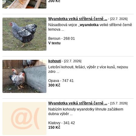
200 Kč
Wyandotka velká stříbrná černě ...
- [22.7. 2026]
Násadbová vejce ,,
wyandotka
velké stříbrné černě
lemova ...
Beroun - 268 01
V textu
kohouti
- [22.7. 2026]
Letošní kohouti, fešáci, výběr z více kusů, nejsou
zdro ...
Opava - 747 41
300 Kč
Wyandotka velká stříbrná černě ...
- [15.7. 2026]
Nabízím kohouty wyandotky lihnute začátkem
dubna výběr ...
Klatovy - 341 42
150 Kč