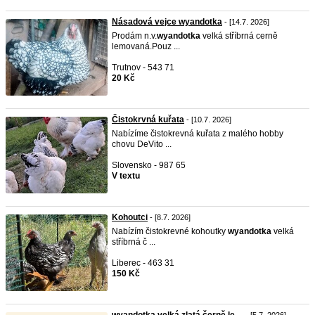
Násadová vejce wyandotka
- [14.7. 2026]
Prodám n.v.
wyandotka
velká stříbrná cerně
lemovaná.Pouz ...
Trutnov - 543 71
20 Kč
Čistokrvná kuřata
- [10.7. 2026]
Nabízíme čistokrevná kuřata z malého hobby
chovu DeVito ...
Slovensko - 987 65
V textu
Kohoutci
- [8.7. 2026]
Nabízím čistokrevné kohoutky
wyandotka
velká
stříbrná č ...
Liberec - 463 31
150 Kč