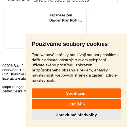
Používáme soubory cookies
Tyto webové stránky používají soubory cookies a
další sledovací nástroje s cílem vylepšení
uživatelského prostředí, zobrazení
©2026 Bazoš -
Inzerce, Bazar
přizpůsobeného obsahu a reklam, analýzy
Nápověda
,
Dotazy
,
Hodnocení
,
Kontakt
,
Reklama
,
Podmínky
,
Ochrana údajů
,
RSS
,
návštěvnosti webových stránek a zjištění zdroje
Inzeráty Zvířata celkem:
41633
, za 24 hodin:
2312
návštěvnosti.
Mapa kategorií
,
Nejvyhledávanější výrazy
Země:
Česká republika
,
Slovensko
,
Polsko
,
Rakousko
Souhlasím
Odmítám
Upravit mé předvolby