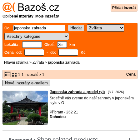
Přidat inzerát
Oblíbené inzeráty
,
Moje inzeráty
Co:
Lokalita:
Okolí:
km
Cena od:
- do:
Kč
Hlavní stránka
>
Zvířata
>
japonska zahrada
Cena
1-1 inzerátů z 1
Nové inzeráty e-mailem
Japonská zahrada a prodej ryb
- [3.7. 2026]
Srdečně vás zveme do naší zahrady v japonském
stylu v O ...
Příbram - 262 21
Dohodou