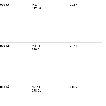
 000 Kč
Plzeň
152 x
312 00
 000 Kč
Mělník
287 x
278 01
 000 Kč
Mělník
210 x
278 01