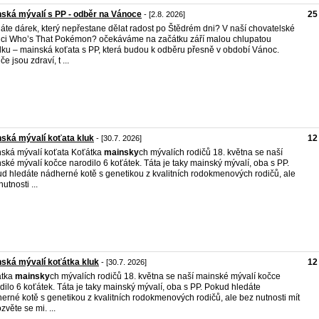
ská mývalí s PP - odběr na Vánoce
25
- [2.8. 2026]
áte dárek, který nepřestane dělat radost po Štědrém dni? V naší chovatelské
ici Who’s That Pokémon? očekáváme na začátku září malou chlupatou
lku – mainská koťata s PP, která budou k odběru přesně v období Vánoc.
e jsou zdraví, t ...
ská mývalí koťata kluk
12
- [30.7. 2026]
ská mývalí koťata Koťátka
mainsky
ch mývalích rodičů 18. května se naší
ské mývalí kočce narodilo 6 koťátek. Táta je taky mainský mývalí, oba s PP.
d hledáte nádherné kotě s genetikou z kvalitních rodokmenových rodičů, ale
utnosti ...
ská mývalí koťátka kluk
12
- [30.7. 2026]
átka
mainsky
ch mývalích rodičů 18. května se naší mainské mývalí kočce
dilo 6 koťátek. Táta je taky mainský mývalí, oba s PP. Pokud hledáte
erné kotě s genetikou z kvalitních rodokmenových rodičů, ale bez nutnosti mít
zvěte se mi. ...