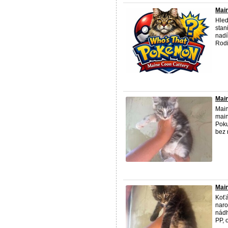
Main
Hled
stan
nadí
Rodič
Main
Main
main
Poku
bez n
Main
Koť
naro
nádh
PP, o