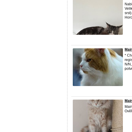
Nabí
Veli
srst
Horo
Main
* Ch
regi
N/N,
potv
Main
Main
Ověř