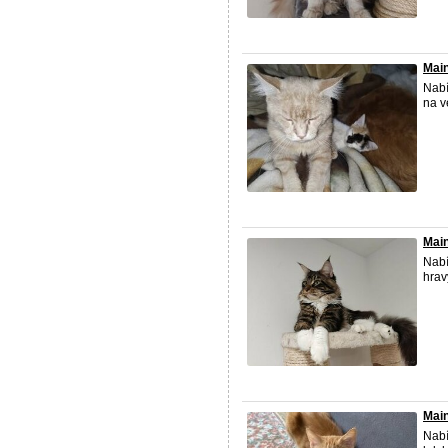
Mai
Nabí
na v
Main
Nabí
hrav
Mai
Nabí