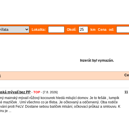
Lokalita:
Okolí:
km Cena od:
Inzerát byl vymazán.
Ce
1
ská mývalí bez PP
11
-
TOP
- [7.8. 2026]
ný mainský mývalí růžový kocourek hledá milující domov. Je to fešák , lumpík
ké mazlíček . Umí všechno co je třeba. Je očkovaný a odčervený. Oba rodiče
vání proti FeLV. Dostane sebou balíček mlsání, očkovací průkaz a smlouvu. K
u je ...