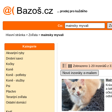
... prodej pro každého
Co:
Hlavní stránka
>
Zvířata
>
mainsky myvali
Kategorie
Akvarijní ryby
Drobní savci
Kočky
Zobrazeno 1-20 inzerátů z 3
Koně
Nové inzeráty e-mailem
Koně - potřeby
Main
Koně - služby
Krás
Psi
a ta
Ptactvo
očko
odběr
Terarijní zvířata
Ostatní domácí
Krytí