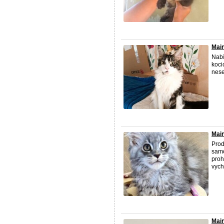
Main
Nabí
koci
nese
Main
Prod
samo
proh
vych
Main