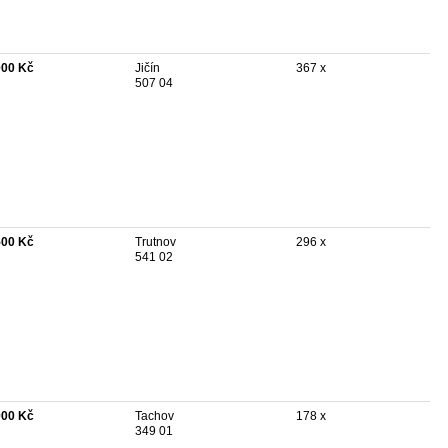
000 Kč
Jičín
367 x
507 04
500 Kč
Trutnov
296 x
541 02
000 Kč
Tachov
178 x
349 01