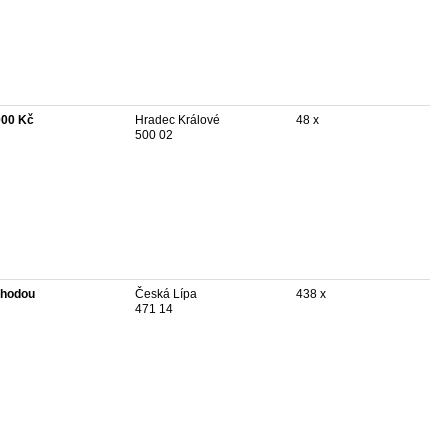
000 Kč
Hradec Králové
48 x
500 02
hodou
Česká Lípa
438 x
471 14