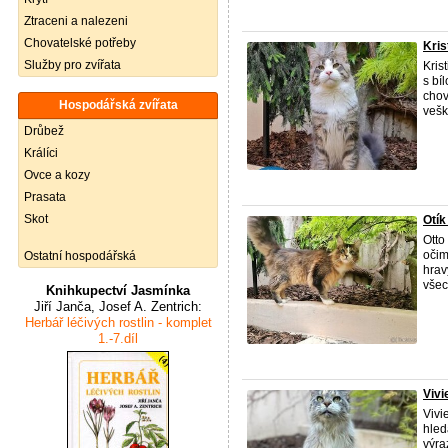
Ztraceni a nalezeni
Chovatelské potřeby
Kris
Služby pro zvířata
Kris
s bí
chov
Hospodářská zvířata
veške
Drůbež
Králíci
Ovce a kozy
Prasata
Skot
Otík
Otto
očim
Ostatní hospodářská
hrav
všec 
Knihkupectví Jasmínka
Jiří Janča, Josef A. Zentrich:
Herbář léčivých rostlin - komplet
1.-7.díl
Vivi
Vivi
hled
výra