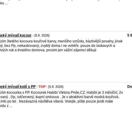
ko ...
nský mývalí kocour
5 
- [5.8. 2026]
zím 3letého kocoura kouřové barvy, menšího vzrůstu, bázlivější povahy, jinak
ý, bez Pp, nekastrovaný, zvyklý doma i ve voliéře. pouze do laskavych a
livých ruk a trvalého domova, prosim jen vážní zájemci děkuji
ský mývalí kotě s PP
Do
-
TOP
- [5.8. 2026]
zím kocourka s PP. Kocourek Habibi Viktora Pride,CZ. Habibi je 3 měsíční, 2x
vaný , čip, odčervený, kupní smlouva . Je v atraktivní barvě modrá kouřová .
 info po tel . Nezávazná návštěva vítaná. Volejte, pište pouze jestli máte
vdu z ...