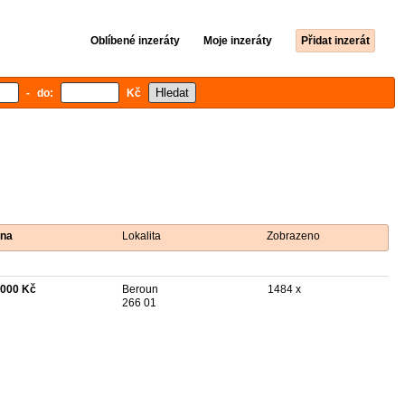
Oblíbené inzeráty
Moje inzeráty
Přidat inzerát
- do:
Kč
na
Lokalita
Zobrazeno
 000 Kč
Beroun
1484 x
266 01