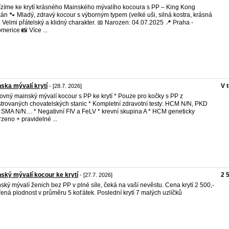
zíme ke krytí krásného Mainského mývalího kocoura s PP – King Kong
kán 🐾 Mladý, zdravý kocour s výborným typem (velké uši, silná kostra, krásná
). Velmi přátelský a klidný charakter. 📅 Narozen: 04.07.2025 📍 Praha -
merice 📸 Více ...
ska mývalí krytí
V 
- [28.7. 2026]
ovný mainský mývalí kocour s PP ke krytí * Pouze pro kočky s PP z
strovaných chovatelských stanic * Kompletní zdravotní testy: HCM N/N, PKD
 SMA N/N… * Negativní FIV a FeLV * krevní skupina A * HCM geneticky
rzeno + pravidelné ...
ský mývalí kocour ke krytí
2 
- [27.7. 2026]
ský mývalí ženich bez PP v plné síle, čeká na vaší nevěstu. Cena krytí 2 500,-
ená plodnost v průměru 5 koťátek. Poslední krytí 7 malých uzlíčků