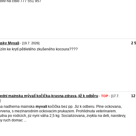
oliv na číslo 777 551 957
nsky Myvali
2 
- [19.7. 2026]
zím ke krytí pětiletého zkušeného kocoura????
edni mainska mývalí kočička-krasna-zdrava, již k odběru
12
-
TOP
- [17.7.
]
na nadherna mainska
myvali
kočička bez pp. Jiz k odberu. Plne ockovana,
rvena, s mezinarodnim ockovacim prukazem. Prohlidnuta veterinarem.
tna po rodicich, jiz nyni váha 2,5 kg. Socializovana, zvykla na deti, navstevy,
y ruch domac ...