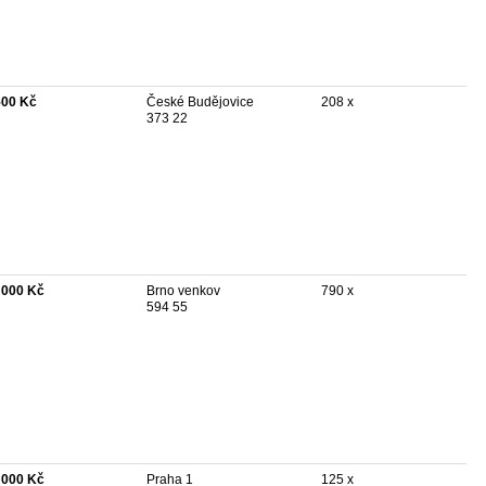
500 Kč
České Budějovice
208 x
373 22
 000 Kč
Brno venkov
790 x
594 55
 000 Kč
Praha 1
125 x