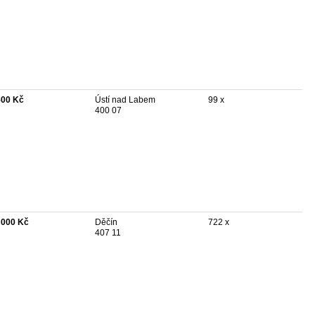
500 Kč
Ústí nad Labem
99 x
400 07
 000 Kč
Děčín
722 x
407 11