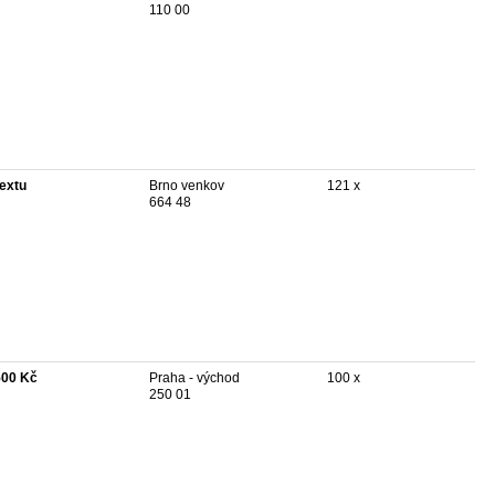
110 00
textu
Brno venkov
121 x
664 48
500 Kč
Praha - východ
100 x
250 01