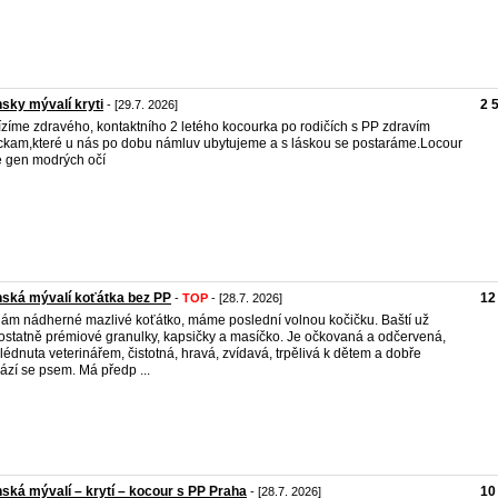
sky mývalí kryti
2 
- [29.7. 2026]
zíme zdravého, kontaktního 2 letého kocourka po rodičích s PP zdravím
ckam,které u nás po dobu námluv ubytujeme a s láskou se postaráme.Locour
 gen modrých očí
ská mývalí koťátka bez PP
12
-
TOP
- [28.7. 2026]
ám nádherné mazlivé koťátko, máme poslední volnou kočičku. Baští už
statně prémiové granulky, kapsičky a masíčko. Je očkovaná a odčervená,
lédnuta veterinářem, čistotná, hravá, zvídavá, trpělivá k dětem a dobře
ází se psem. Má předp ...
ská mývalí – krytí – kocour s PP Praha
10
- [28.7. 2026]