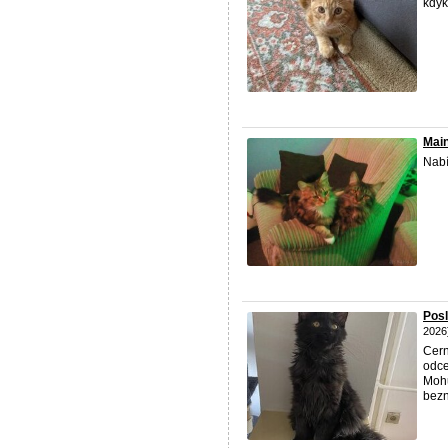
kdyk
Mai
Nabí
Posl
2026
Cer
odce
Mohu
bezn