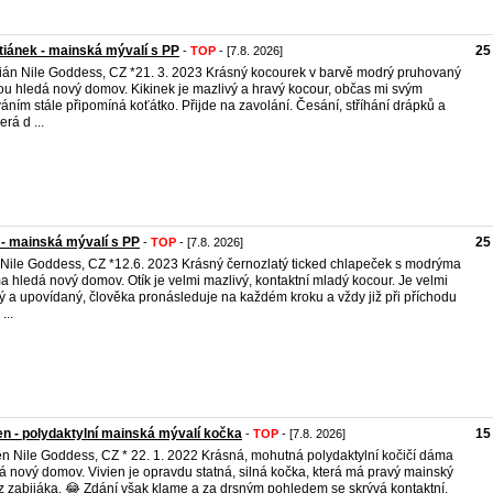
tiánek - mainská mývalí s PP
25
-
TOP
- [7.8. 2026]
tián Nile Goddess, CZ *21. 3. 2023 Krásný kocourek v barvě modrý pruhovaný
lou hledá nový domov. Kikinek je mazlivý a hravý kocour, občas mi svým
áním stále připomíná koťátko. Přijde na zavolání. Česání, stříhání drápků a
rá d ...
 - mainská mývalí s PP
25
-
TOP
- [7.8. 2026]
 Nile Goddess, CZ *12.6. 2023 Krásný černozlatý ticked chlapeček s modrýma
a hledá nový domov. Otík je velmi mazlivý, kontaktní mladý kocour. Je velmi
ý a upovídaný, člověka pronásleduje na každém kroku a vždy již při příchodu
...
en - polydaktylní mainská mývalí kočka
15
-
TOP
- [7.8. 2026]
en Nile Goddess, CZ * 22. 1. 2022 Krásná, mohutná polydaktylní kočičí dáma
á nový domov. Vivien je opravdu statná, silná kočka, která má pravý mainský
z zabijáka. 😂 Zdání však klame a za drsným pohledem se skrývá kontaktní,