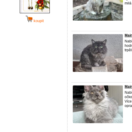
milá 
koupit
Mai
Nabí
hodn
trpě
Main
Nabí
očko
Více
opra