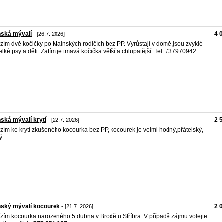
nská mývalí
4 
- [26.7. 2026]
zím dvě kočičky po Mainských rodičích bez PP. Vyrůstají v domě,jsou zvyklé
elké psy a děti. Zatím je tmavá kočička větší a chlupatější. Tel.:737970942
ská mývalí krytí
2 
- [22.7. 2026]
zím ke krytí zkušeného kocourka bez PP, kocourek je velmi hodný,přátelský,
ý.
nský mývalí kocourek
2 
- [21.7. 2026]
zím kocourka narozeného 5.dubna v Brodě u Stříbra. V případě zájmu volejte