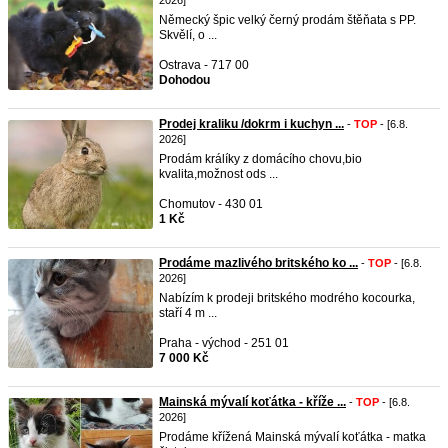
2026]
Německý špic velký černý prodám štěňata s PP.
Skvělí, o ...
Ostrava - 717 00
Dohodou
Prodej kraliku /dokrm i kuchyn ...
-
TOP
- [6.8.
2026]
Prodám králíky z domácího chovu,bio
kvalita,možnost ods ...
Chomutov - 430 01
1 Kč
Prodáme mazlivého britského ko ...
-
TOP
- [6.8.
2026]
Nabízím k prodeji britského modrého kocourka,
staří 4 m ...
Praha - východ - 251 01
7 000 Kč
Mainská mývalí koťátka - kříže ...
-
TOP
- [6.8.
2026]
Prodáme křížená Mainská mývalí koťátka - matka