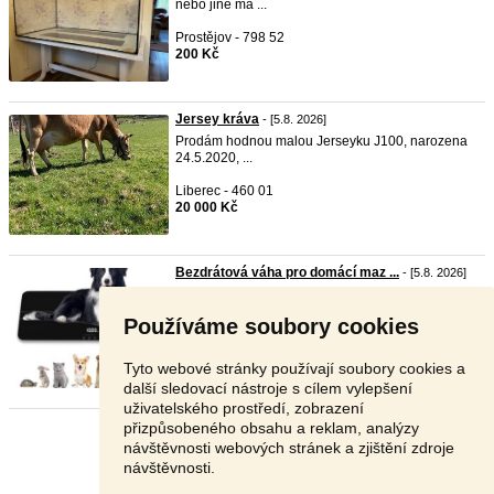
nebo jiné ma ...
Prostějov - 798 52
200 Kč
Jersey kráva
- [5.8. 2026]
Prodám hodnou malou Jerseyku J100, narozena
24.5.2020, ...
Liberec - 460 01
20 000 Kč
Bezdrátová váha pro domácí maz ...
- [5.8. 2026]
Prodám velkou digitální váhu pro domácí mazlíčky
vhodno ...
Používáme soubory cookies
Mělník - 277 11
899 Kč
Tyto webové stránky používají soubory cookies a
další sledovací nástroje s cílem vylepšení
uživatelského prostředí, zobrazení
přizpůsobeného obsahu a reklam, analýzy
Stránka:
1
2
3
Další
návštěvnosti webových stránek a zjištění zdroje
návštěvnosti.