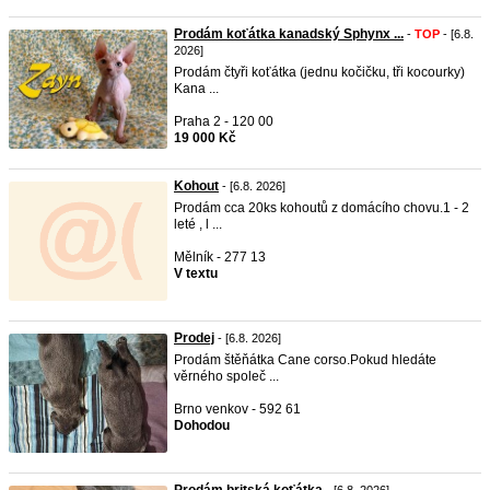
Prodám koťátka kanadský Sphynx ...
-
TOP
- [6.8.
2026]
Prodám čtyři koťátka (jednu kočičku, tři kocourky)
Kana ...
Praha 2 - 120 00
19 000 Kč
Kohout
- [6.8. 2026]
Prodám cca 20ks kohoutů z domácího chovu.1 - 2
leté , l ...
Mělník - 277 13
V textu
Prodej
- [6.8. 2026]
Prodám štěňátka Cane corso.Pokud hledáte
věrného společ ...
Brno venkov - 592 61
Dohodou