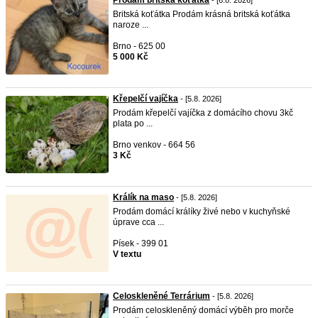
Prodám britská koťátka
- [6.8. 2026]
Britská koťátka Prodám krásná britská koťátka
naroze ...
Brno - 625 00
5 000 Kč
Křepelčí vajíčka
- [5.8. 2026]
Prodám křepelčí vajíčka z domácího chovu 3kč
plata po ...
Brno venkov - 664 56
3 Kč
Králík na maso
- [5.8. 2026]
Prodám domácí králíky živé nebo v kuchyňské
úprave cca ...
Písek - 399 01
V textu
Celoskleněné Terrárium
- [5.8. 2026]
Prodám celoskleněný domácí výběh pro morče