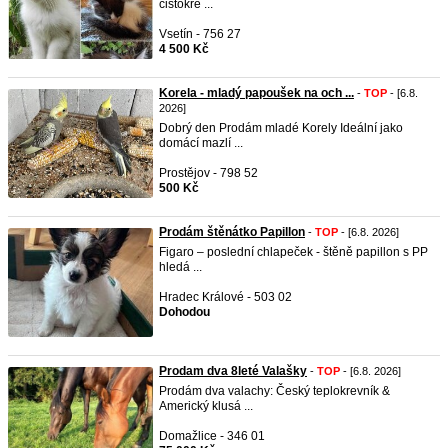
čistokre ...
Vsetín - 756 27
4 500 Kč
Korela - mladý papoušek na och ...
-
TOP
- [6.8.
2026]
Dobrý den Prodám mladé Korely Ideální jako
domácí mazlí ...
Prostějov - 798 52
500 Kč
Prodám štěnátko Papillon
-
TOP
- [6.8. 2026]
Figaro – poslední chlapeček - štěně papillon s PP
hledá ...
Hradec Králové - 503 02
Dohodou
Prodam dva 8leté Valašky
-
TOP
- [6.8. 2026]
Prodám dva valachy: Český teplokrevník &
Americký klusá ...
Domažlice - 346 01