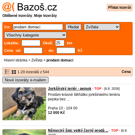
Přidat inzerát
Oblíbené inzeráty
,
Moje inzeráty
Co:
Lokalita:
Okolí:
km
Cena od:
- do:
Kč
Hlavní stránka
>
Zvířata
>
prodam domaci
Cena
1-20 inzerátů z 544
Nové inzeráty e-mailem
Jorkšírský teriér - pejsek
-
TOP
- [6.8. 2026]
Prodám krásné štěňátko jorkšírského teriéra
pejska bez ...
Praha 10 - 104 00
12 000 Kč
Německý špic velký černý prodá ...
-
TOP
- [6.8.