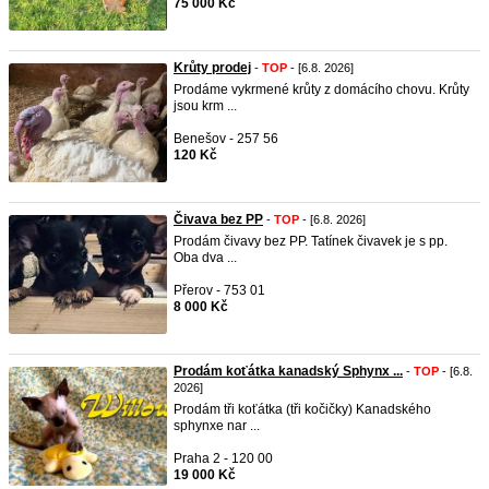
75 000 Kč
Krůty prodej
-
TOP
- [6.8. 2026]
Prodáme vykrmené krůty z domácího chovu. Krůty
jsou krm ...
Benešov - 257 56
120 Kč
Čivava bez PP
-
TOP
- [6.8. 2026]
Prodám čivavy bez PP. Tatínek čivavek je s pp.
Oba dva ...
Přerov - 753 01
8 000 Kč
Prodám koťátka kanadský Sphynx ...
-
TOP
- [6.8.
2026]
Prodám tři koťátka (tři kočičky) Kanadského
sphynxe nar ...
Praha 2 - 120 00
19 000 Kč