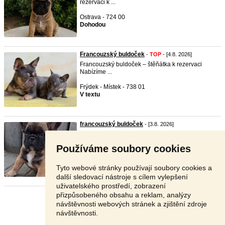
rezervaci k ...
Ostrava - 724 00
Dohodou
Francouzský buldoček
-
TOP
- [4.8. 2026]
Francouzský buldoček – štěňátka k rezervaci
Nabízíme ...
Frýdek - Místek - 738 01
V textu
francouzský buldoček
- [3.8. 2026]
Chov.st K chatové oblasti Ma kdyspozici pěkného
kluka ...
Používáme soubory cookies
Praha - východ - 251 64
Dohodou
Tyto webové stránky používají soubory cookies a
další sledovací nástroje s cílem vylepšení
uživatelského prostředí, zobrazení
přizpůsobeného obsahu a reklam, analýzy
Stránka:
1
2
3
Další
návštěvnosti webových stránek a zjištění zdroje
návštěvnosti.