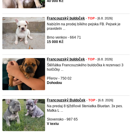
40 000 Kč
Francouzský buldoček
-
TOP
- [6.8. 2026]
Nabízím na prodej bílého pejska FB. Pejsek je
pravideln ...
Brno venkov - 664 71
15 000 Kč
Francouzský buldoček
-
TOP
- [6.8. 2026]
Štěňátka Francouzského buldočka k rezervaci 3
holčičky ...
Přerov - 750 02
Dohodou
Francouzský Buldoček
-
TOP
- [6.8. 2026]
Na predaj 8 týždňové šteniatka Bluetan. 3x pes.
Matka L ...
Slovensko - 987 65
V textu