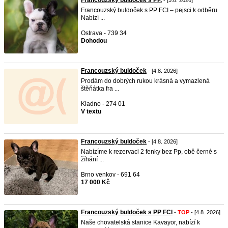
Francouzský buldoček s PP.
- [5.8. 2026]
Francouzský buldoček s PP FCI – pejsci k odběru
Nabízí ...
Ostrava - 739 34
Dohodou
Francouzský buldoček
- [4.8. 2026]
Prodám do dobrých rukou krásná a vymazlená
štěňátka fra ...
Kladno - 274 01
V textu
Francouzský buldoček
- [4.8. 2026]
Nabízíme k rezervaci 2 fenky bez Pp, obě černé s
žíhání ...
Brno venkov - 691 64
17 000 Kč
Francouzský buldoček s PP FCI
-
TOP
- [4.8. 2026]
Naše chovatelská stanice Kavayor, nabízí k