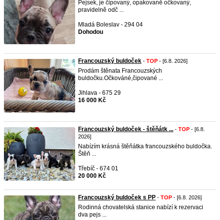
Pejsek, je čipovaný, opakovaně očkovaný,
pravidelně odč ...
Mladá Boleslav - 294 04
Dohodou
Francouzský buldoček
-
TOP
- [6.8. 2026]
Prodám štěnata Francouzských
buldočku.Očkováné,čipované ...
Jihlava - 675 29
16 000 Kč
Francouzský buldoček - štěňátk ...
-
TOP
- [6.8.
2026]
Nabízím krásná štěňátka francouzského buldočka.
Štěň ...
Třebíč - 674 01
20 000 Kč
Francouzský buldoček s PP
-
TOP
- [6.8. 2026]
Rodinná chovatelská stanice nabízí k rezervaci
dva pejs ...