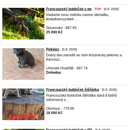
Francouzský buldoček s pp
-
TOP
- [6.8. 2026]
hladame novu rodinku nasmu steniatku,
fenkefrancuzskeh ...
Slovensko - 987 65
25 000 Kč
Pekinez
- [5.8. 2026]
Dobrý den,narodili se nám krizenecky pekinez a
francouz ...
Uherské Hradiště - 687 74
Dohodou
Francouzský buldoček štěňátka
- [5.8. 2026]
Francouzský buldoček štěňátka stará 8 týdnů
odčervená o ...
Olomouc - 779 00
18 000 Kč