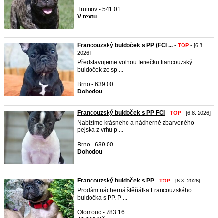
Trutnov - 541 01
V textu
Francouzský buldoček s PP (FCI ...
-
TOP
- [6.8.
2026]
Představujeme volnou fenečku francouzský
buldoček ze sp ...
Brno - 639 00
Dohodou
Francouzský buldoček s PP FCI
-
TOP
- [6.8. 2026]
Nabízíme krásneho a nádherně zbarveného
pejska z vrhu p ...
Brno - 639 00
Dohodou
Francouzský buldoček s PP
-
TOP
- [6.8. 2026]
Prodám nádherná štěňátka Francouzského
buldočka s PP. P ...
Olomouc - 783 16