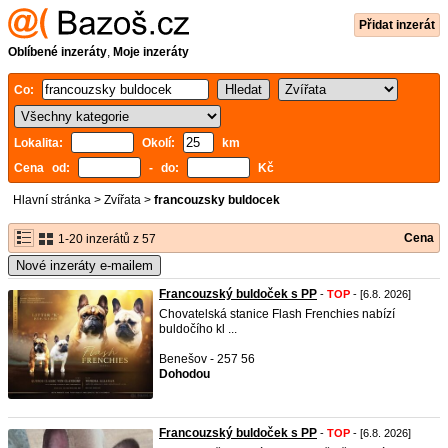
Přidat inzerát
Oblíbené inzeráty
,
Moje inzeráty
Co:
Lokalita:
Okolí:
km
Cena od:
- do:
Kč
Hlavní stránka
>
Zvířata
>
francouzsky buldocek
Cena
1-20 inzerátů z 57
Nové inzeráty e-mailem
Francouzský buldoček s PP
-
TOP
- [6.8. 2026]
Chovatelská stanice Flash Frenchies nabízí
buldočího kl ...
Benešov - 257 56
Dohodou
Francouzský buldoček s PP
-
TOP
- [6.8. 2026]