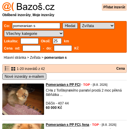
Přidat inzerát
Oblíbené inzeráty
,
Moje inzeráty
Co:
Lokalita:
Okolí:
km
Cena od:
- do:
Kč
Hlavní stránka
>
Zvířata
>
pomeranian s
Cena
1-20 inzerátů z 42
Nové inzeráty e-mailem
Pomeranian s PP FCI
-
TOP
- [8.8. 2026]
CH
s
z Tolštejn
s
kého pan
s
tví prodá 2 moc pěkná
štěňátka ...
Děčín - 407 44
60 000 Kč
Pomeranian s PP FCI, fena
-
TOP
- [8.8. 2026]