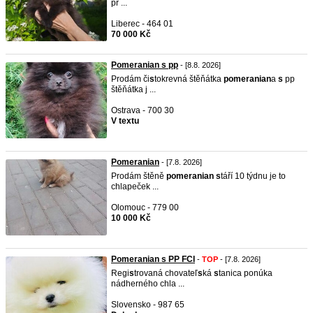
pr ...
Liberec - 464 01
70 000 Kč
Pomeranian s pp
- [8.8. 2026]
Prodám či
s
tokrevná štěňátka
pomeranian
a
s
pp
štěňátka j ...
Ostrava - 700 30
V textu
Pomeranian
- [7.8. 2026]
Prodám štěně
pomeranian
s
táří 10 týdnu je to
chlapeček ...
Olomouc - 779 00
10 000 Kč
Pomeranian s PP FCI
-
TOP
- [7.8. 2026]
Regi
s
trovaná chovateľ
s
ká
s
tanica ponúka
nádherného chla ...
Slovensko - 987 65