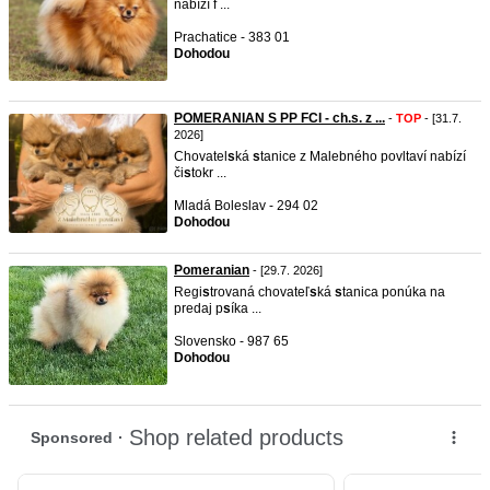
nabízí f ...
Prachatice - 383 01
Dohodou
POMERANIAN S PP FCI - ch.s. z ...
-
TOP
- [31.7.
2026]
Chovatel
s
ká
s
tanice z Malebného povltaví nabízí
či
s
tokr ...
Mladá Boleslav - 294 02
Dohodou
Pomeranian
- [29.7. 2026]
Regi
s
trovaná chovateľ
s
ká
s
tanica ponúka na
predaj p
s
íka ...
Slovensko - 987 65
Dohodou