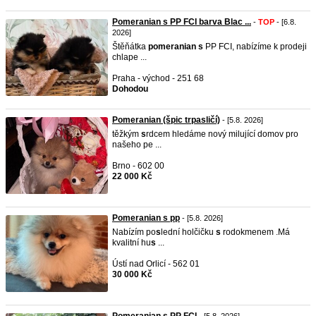
Pomeranian s PP FCI barva Blac ...
-
TOP
- [6.8.
2026]
Štěňátka
pomeranian
s
PP FCI, nabízíme k prodeji
chlape ...
Praha - východ - 251 68
Dohodou
Pomeranian (špic trpasličí)
- [5.8. 2026]
těžkým
s
rdcem hledáme nový milující domov pro
našeho pe ...
Brno - 602 00
22 000 Kč
Pomeranian s pp
- [5.8. 2026]
Nabízím po
s
lední holčičku
s
rodokmenem .Má
kvalitní hu
s
...
Ústí nad Orlicí - 562 01
30 000 Kč