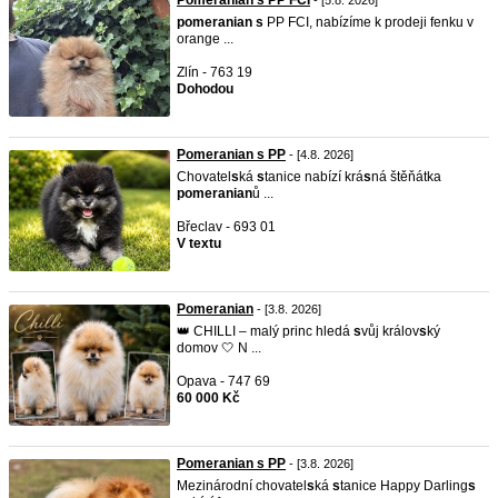
Pomeranian s PP FCI
- [5.8. 2026]
pomeranian
s
PP FCI, nabízíme k prodeji fenku v
orange ...
Zlín - 763 19
Dohodou
Pomeranian s PP
- [4.8. 2026]
Chovatel
s
ká
s
tanice nabízí krá
s
ná štěňátka
pomeranian
ů ...
Břeclav - 693 01
V textu
Pomeranian
- [3.8. 2026]
👑 CHILLI – malý princ hledá
s
vůj králov
s
ký
domov 🤍 N ...
Opava - 747 69
60 000 Kč
Pomeranian s PP
- [3.8. 2026]
Mezinárodní chovatel
s
ká
s
tanice Happy Darling
s