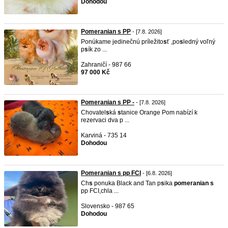
Dohodou
Pomeranian s PP
- [7.8. 2026]
Ponúkame jedinečnú príležito
s
ť ,po
s
ledný voľný
p
s
ík zo ...
Zahraničí - 987 66
97 000 Kč
Pomeranian s PP -
- [7.8. 2026]
Chovatel
s
ká
s
tanice Orange Pom nabízí k
rezervaci dva p ...
Karviná - 735 14
Dohodou
Pomeranian s pp FCI
- [6.8. 2026]
Ch
s
ponuka Black and Tan p
s
ika
pomeranian
s
pp FCI,chla ...
Slovensko - 987 65
Dohodou