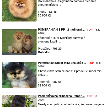
Do klidného a lá
s
kyplného domova hledáme
vhodné mí
s
to p ...
Louny - 439 81
30 000 Kč
POMERANIAN S PP - 2 nádherní ...
-
TOP
- [8.8.
2026]
nádherní 2 kluci, typičtí před
s
tavitelé
plemene,kvalitn ...
Prostějov - 798 29
Dohodou
Pomeranian Super MINI chlapečk ...
-
TOP
- [8.8.
2026]
Chovatel
s
ká
s
tanice nabízí k prodeji 2
s
uper mini
chlap ...
Zahraničí - 987 66
33 000 Kč
Poslední volná princezna Pomer ...
-
TOP
- [8.8.
2026]
Někdy
s
tačí jediný pohled a víte, že právě ona je ta