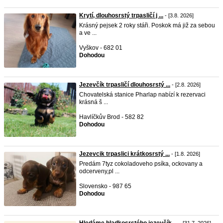
Krytí, dlouhosrstý trpasličí j ...
- [3.8. 2026]
Krásný pejsek 2 roky stáři. Poskok má již za sebou
a ve ...
Vyškov - 682 01
Dohodou
Jezevčík trpasličí dlouhosrstý ...
- [2.8. 2026]
Chovatelská stanice Pharlap nabízí k rezervaci
krásná š ...
Havlíčkův Brod - 582 82
Dohodou
Jezevcik trpaslici krátkosrstý ...
- [1.8. 2026]
Predám 7tyz cokoladoveho psíka, ockovany a
odcerveny,pl ...
Slovensko - 987 65
Dohodou