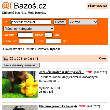
Přidat inzerát
Oblíbené inzeráty
,
Moje inzeráty
Co:
Lokalita:
Okolí:
km
Cena od:
- do:
Kč
Hlavní stránka
>
Zvířata
>
jezevcik trpaslici
Cena
1-20 inzerátů z 41
Nové inzeráty e-mailem
Jezevčík krátkosrstý trpasličí ...
-
TOP
- [6.8. 2026]
- prodám krásné kuky jezevčíků krátkosrtých
narozená dn ...
Vyškov - 682 01
25 000 Kč
Hledáme jezevčíka ke krytí
-
TOP
- [6.8. 2026]