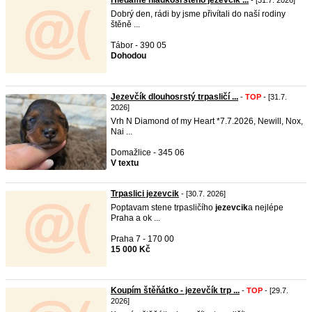
Hledáme hladkosrstého jezevčík ...
- [31.7. 2026]
Dobrý den, rádi by jsme přivítali do naší rodiny
štěně ...
Tábor - 390 05
Dohodou
Jezevčík dlouhosrstý trpasličí ...
-
TOP
- [31.7.
2026]
Vrh N Diamond of my Heart *7.7.2026, Newill, Nox,
Nai ...
Domažlice - 345 06
V textu
Trpaslici jezevcik
- [30.7. 2026]
Poptavam stene trpasličího
jezevcik
a nejlépe
Praha a ok ...
Praha 7 - 170 00
15 000 Kč
Koupím štěňátko - jezevčík trp ...
-
TOP
- [29.7.
2026]