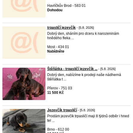
Havlíčkův Brod - 583 01
Dohodou
trpasličí jezevčík
- [5.8. 2026]
Dobrý den, sháním pro dceru k narozeninám
hnědého fleka ...
Most - 434 01
Nabídněte
Štěňátka - trpasličí jezevčík ...
- [5.8. 2026]
Dobrý den, nabízíme k prodeji naše nádherná
štěňátka t ...
Přerov - 751 03
11 500 Kč
Jezevčík trpasličí
- [5.8. 2026]
Prodám jezevčík trpasličí maji 8 týdnů odběr i hned
tel ...
Brno - 612 00