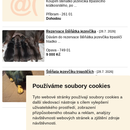
Koupím štěňátko jezevčíka trpasličího
krátkosrstého, po ...
Příbram - 261 01
Dohodou
Rezervace štěňátka jezevčíka
- [28.7. 2026]
Dávám do rezervace štěňátka jezevčíka trpasličí
hladko ...
Opava - 749 01
9 000 Kč
Štěňata jezevčíku trpasličích
- [28.7. 2026]
1Černá fenka a 1 černý pejsek.Štěňata budou
odčerveny,č ...
Používáme soubory cookies
Znojmo - 671 55
10 000 Kč
Tyto webové stránky používají soubory cookies a
další sledovací nástroje s cílem vylepšení
uživatelského prostředí, zobrazení
přizpůsobeného obsahu a reklam, analýzy
Stránka:
1
2
3
Další
návštěvnosti webových stránek a zjištění zdroje
návštěvnosti.