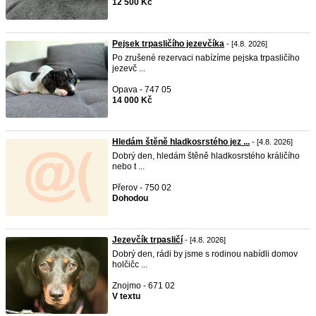
12 500 Kč
Pejsek trpasličího jezevčíka
- [4.8. 2026]
Po zrušené rezervaci nabízíme pejska trpasličího
jezevč ...
Opava - 747 05
14 000 Kč
Hledám štěně hladkosrstého jez ...
- [4.8. 2026]
Dobrý den, hledám štěně hladkosrstého králičího
nebo t ...
Přerov - 750 02
Dohodou
Jezevčík trpasličí
- [4.8. 2026]
Dobrý den, rádi by jsme s rodinou nabídli domov
holčičc ...
Znojmo - 671 02
V textu