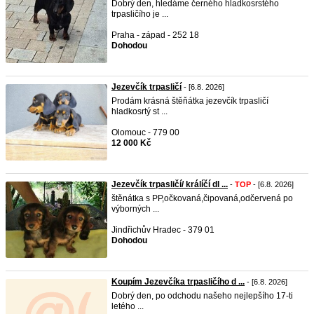
Dobrý den, hledáme černého hladkosrstého
trpasličího je ...
Praha - západ - 252 18
Dohodou
Jezevčík trpasličí
- [6.8. 2026]
Prodám krásná štěňátka jezevčík trpasličí
hladkosrtý st ...
Olomouc - 779 00
12 000 Kč
Jezevčík trpasličí/ králíčí dl ...
-
TOP
- [6.8. 2026]
štěnátka s PP,očkovaná,čipovaná,odčervená po
výborných ...
Jindřichův Hradec - 379 01
Dohodou
Koupím Jezevčíka trpasličího d ...
- [6.8. 2026]
Dobrý den, po odchodu našeho nejlepšího 17-ti
letého ...