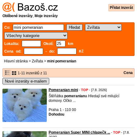
Přidat inzerát
Oblíbené inzeráty
,
Moje inzeráty
Co:
Lokalita:
Okolí:
km
Cena od:
- do:
Kč
Hlavní stránka
>
Zvířata
>
mini pomeranian
Cena
1-11 inzerátů z 11
Nové inzeráty e-mailem
Pomeranian mini
-
TOP
- [7.8. 2026]
Štěňátka
pomeranian
a Hledají své milující
domovy. Očko ...
Praha 1 - 110 00
Dohodou
Pomeranian Super MINI chlapečk ...
-
TOP
- [7.8.