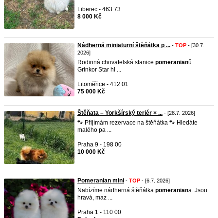
Liberec - 463 73
8 000 Kč
Nádherná miniaturní štěňátka p ...
-
TOP
- [30.7.
2026]
Rodinná chovatelská stanice
pomeranian
ů
Grinkor Star hl ...
Litoměřice - 412 01
75 000 Kč
Štěňata – Yorkšírský teriér × ...
- [28.7. 2026]
🐾 Přijímám rezervace na štěňátka 🐾 Hledáte
malého pa ...
Praha 9 - 198 00
10 000 Kč
Pomeranian mini
-
TOP
- [6.7. 2026]
Nabízíme nádherná štěňátka
pomeranian
a. Jsou
hravá, maz ...
Praha 1 - 110 00