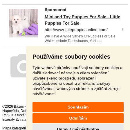
Používáme soubory cookies
Tyto webové stránky používají soubory cookies a
další sledovací nástroje s cílem vylepšení
uživatelského prostředí, zobrazení
přizpůsobeného obsahu a reklam, analýzy
návštěvnosti webových stránek a zjištění zdroje
návštěvnosti.
©2026 Bazoš -
Inzerce, Bazar
Souhlasím
Nápověda
,
Dotazy
,
Hodnocení
,
Kontakt
,
Reklama
,
Podmínky
,
Ochrana údajů
,
RSS
,
Odmítám
Inzeráty Zvířata celkem:
41728
, za 24 hodin:
2339
Mapa kategorií
,
Nejvyhledávanější výrazy
Upravit mé předvolby