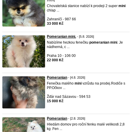
2026]
Chovatelská stanice nabízí k prodeji 2 super
mini
chlap ...
Zahraničí - 987 66
33 000 Kč
Pomeranian mini.
- [5.8. 2026]
Nabízíme hezkou fenečku
pomeranian
mini
. Je
nádherná, c ...
Praha 10 - 106 00
22 000 Kč
Pomeranian
- [4.8. 2026]
Fenečka malého
mini
vzrůstu na prodej.Rodiče s
PP.Očkov ...
Žďár nad Sázavou - 594 53
15 000 Kč
Pomeranian
- [2.8. 2026]
Hledám domov pro roční fenku malé velikosti 2,8
kg .Fen ...