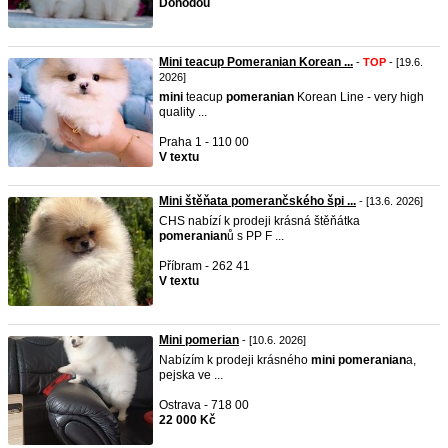
Dohodou
Mini teacup Pomeranian Korean ...
-
TOP
- [19.6.
2026]
mini
teacup
pomeranian
Korean Line - very high
quality ...
Praha 1 - 110 00
V textu
Mini štěňata pomerančského špi ...
- [13.6. 2026]
CHS nabízí k prodeji krásná štěňátka
pomeranian
ů s PP F ...
Příbram - 262 41
V textu
Mini pomerian
- [10.6. 2026]
Nabízím k prodeji krásného
mini
pomeranian
a,
pejska ve ...
Ostrava - 718 00
22 000 Kč