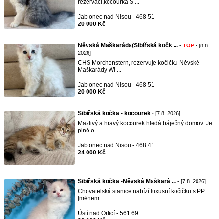
rezervaci,kocourka S ...
Jablonec nad Nisou - 468 51
20 000 Kč
Něvská Maškaráda(Sibiřská kočk ...
-
TOP
- [8.8.
2026]
CHS Morchenstern, rezervuje kočičku Něvské
Maškarády Wi ...
Jablonec nad Nisou - 468 51
20 000 Kč
Sibiřská kočka - kocourek
- [7.8. 2026]
Mazlivý a hravý kocourek hledá báječný domov. Je
plně o ...
Jablonec nad Nisou - 468 41
24 000 Kč
Sibiřská kočka -Něvská Maškará ...
- [7.8. 2026]
Chovatelská stanice nabízí luxusní kočičku s PP
jménem ...
Ústí nad Orlicí - 561 69