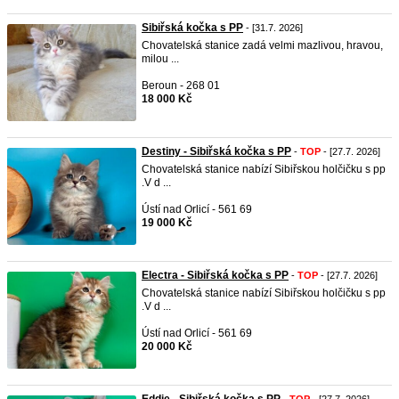
Sibiřská kočka s PP
- [31.7. 2026]
Chovatelská stanice zadá velmi mazlivou, hravou,
milou ...
Beroun - 268 01
18 000 Kč
Destiny - Sibiřská kočka s PP
-
TOP
- [27.7. 2026]
Chovatelská stanice nabízí Sibiřskou holčičku s pp
.V d ...
Ústí nad Orlicí - 561 69
19 000 Kč
Electra - Sibiřská kočka s PP
-
TOP
- [27.7. 2026]
Chovatelská stanice nabízí Sibiřskou holčičku s pp
.V d ...
Ústí nad Orlicí - 561 69
20 000 Kč