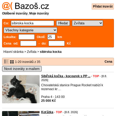
Přidat inzerát
Oblíbené inzeráty
,
Moje inzeráty
Co:
Lokalita:
Okolí:
km
Cena od:
- do:
Kč
Hlavní stránka
>
Zvířata
>
sibirska kocka
Cena
1-20 inzerátů z 35
Nové inzeráty e-mailem
Sibiřská kočka - kocourek s PP ...
-
TOP
- [8.8.
2026]
Chovatelská stanice Prague Rocket nabízí k
rezervaci kr ...
Praha 4 - 143 00
25 000 Kč
Koťátka
-
TOP
- [8.8. 2026]