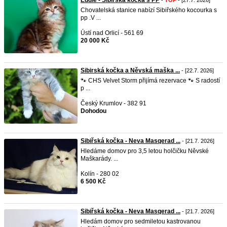
Eddie - Sibiřská kočka s PP
-
TOP
- [27.7. 2026]
Chovatelská stanice nabízí Sibiřského kocourka s
pp .V ...
Ústí nad Orlicí - 561 69
20 000 Kč
Sibirská kočka a Něvská maška ...
- [22.7. 2026]
🐾 CHS Velvet Storm přijímá rezervace 🐾 S radostí
p ...
Český Krumlov - 382 91
Dohodou
Sibiřská kočka - Neva Masqerad ...
- [21.7. 2026]
Hledáme domov pro 3,5 letou holčičku Něvské
Maškarády. ...
Kolín - 280 02
6 500 Kč
Sibiřská kočka - Neva Masqerad ...
- [21.7. 2026]
Hledám domov pro sedmiletou kastrovanou