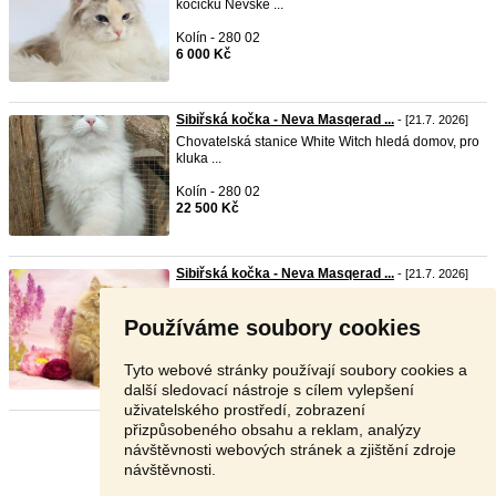
kočičku Něvské ...
Kolín - 280 02
6 000 Kč
Sibiřská kočka - Neva Masqerad ...
- [21.7. 2026]
Chovatelská stanice White Witch hledá domov, pro
kluka ...
Kolín - 280 02
22 500 Kč
Sibiřská kočka - Neva Masqerad ...
- [21.7. 2026]
Chovatelská stanice White Witch hledá domov, pro
kluka ...
Používáme soubory cookies
Kolín - 280 02
22 000 Kč
Tyto webové stránky používají soubory cookies a
další sledovací nástroje s cílem vylepšení
uživatelského prostředí, zobrazení
přizpůsobeného obsahu a reklam, analýzy
Stránka:
1
2
Další
návštěvnosti webových stránek a zjištění zdroje
návštěvnosti.