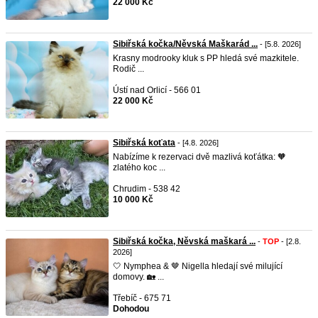
22 000 Kč
Sibiřská kočka/Něvská Maškarád ...
- [5.8. 2026]
Krasny modrooky kluk s PP hledá své mazkitele.
Rodič ...
Ústí nad Orlicí - 566 01
22 000 Kč
Sibiřská koťata
- [4.8. 2026]
Nabízíme k rezervaci dvě mazlivá koťátka: 🧡
zlatého koc ...
Chrudim - 538 42
10 000 Kč
Sibiřská kočka, Něvská maškará ...
-
TOP
- [2.8.
2026]
🤍 Nymphea & 🤎 Nigella hledají své milující
domovy. 🏡 ...
Třebíč - 675 71
Dohodou