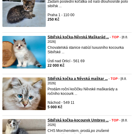
Zadám poslední koťátka od naší dlouhosrsté polo
sibiřsk ...
Praha 1 - 110 00
250 Kč
Sibiřská kočka-Něvská Maškarád ...
-
TOP
- [8.8.
2026]
Chovatelská stanice nabízí luxusního kocourka
Sibiřské ...
Ústí nad Orlicí - 561 69
22 000 Kč
Sibiřská kočka a Něvská maškar ...
-
TOP
- [8.8.
2026]
Prodám roční kočičku Něvské maškarády a
ročního kocourk ...
Náchod - 549 11
5 000 Kč
Sibiřská kočka-kocourek Umbreo ...
-
TOP
- [8.8.
2026]
CHS Morchenstern, prodá,po zrušené