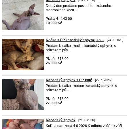
Kanadský sphynx
- [28.7. 2026]
Dobrý den,prodáme posledního krásneho.
modrookeho kocu ...
Praha 4 - 143 00
10 000 Kč
Kočka s PP kanadský sphynx, ko ...
- [24.7. 2026]
Prodám koťátko , kočku, kanadský
sphynx
, s
průkazem pův ...
Plzeň - 318 00
26 000 Kč
Kanadský sphynx s PP, kotě
- [22.7. 2026]
Prodám koťátko , kocour, kanadský
sphynx
, s
průkazem pů ...
Plzeň - 318 00
27 000 Kč
Kanadský sphynx
- [21.7. 2026]
Koťata narozená 4.6.2026 K odběru začátek září.