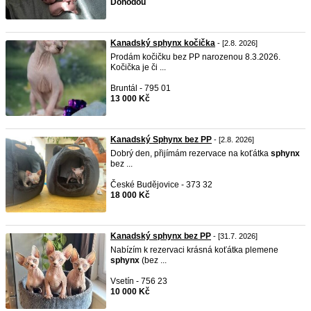
Dohodou
Kanadský sphynx kočička
- [2.8. 2026]
Prodám kočičku bez PP narozenou 8.3.2026.
Kočička je či ...
Bruntál - 795 01
13 000 Kč
Kanadský Sphynx bez PP
- [2.8. 2026]
Dobrý den, přijímám rezervace na koťátka
sphynx
bez ...
České Budějovice - 373 32
18 000 Kč
Kanadský sphynx bez PP
- [31.7. 2026]
Nabízím k rezervaci krásná koťátka plemene
sphynx
(bez ...
Vsetín - 756 23
10 000 Kč