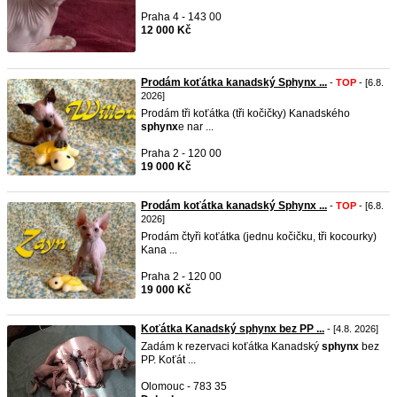
Praha 4 - 143 00
12 000 Kč
Prodám koťátka kanadský Sphynx ...
-
TOP
- [6.8.
2026]
Prodám tři koťátka (tři kočičky) Kanadského
sphynx
e nar ...
Praha 2 - 120 00
19 000 Kč
Prodám koťátka kanadský Sphynx ...
-
TOP
- [6.8.
2026]
Prodám čtyři koťátka (jednu kočičku, tři kocourky)
Kana ...
Praha 2 - 120 00
19 000 Kč
Koťátka Kanadský sphynx bez PP ...
- [4.8. 2026]
Zadám k rezervaci koťátka Kanadský
sphynx
bez
PP. Koťát ...
Olomouc - 783 35