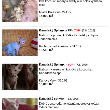
Dva kocourci,modrý a světlý a tři holčičky hledají
milu ...
Mladá Boleslav - 294 79
15 000 Kč
Kanadský Sphynx s PP
-
TOP
- [7.8. 2026]
Nabízím k prodeji koťátka Kanadský
sphynx
.
Jednoho chla ...
Rychnov nad Kněžnou - 517 42
18 500 Kč
Kanadský Sphynx.
-
TOP
- [7.8. 2026]
Nabízím k rezervaci kočičku a kocourka ,
Kanadského sph ...
Karlovy Vary - 360 01
15 000 Kč
Kanadský sphynx
- [6.8. 2026]
Dobrý den,prodáme krásná modrooká koťata
2kluci plemeno ...