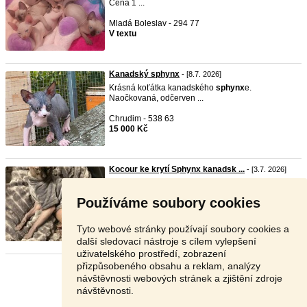
Cena 1 ...
Mladá Boleslav - 294 77
V textu
Kanadský sphynx
- [8.7. 2026]
Krásná koťátka kanadského
sphynx
e.
Naočkovaná, odčerven ...
Chrudim - 538 63
15 000 Kč
Kocour ke krytí Sphynx kanadsk ...
- [3.7. 2026]
Nabízíme velmi zkušeného,zdravého ,krásného
kocourka ka ...
Používáme soubory cookies
Ostrava - 702 00
4 000 Kč
Tyto webové stránky používají soubory cookies a
další sledovací nástroje s cílem vylepšení
uživatelského prostředí, zobrazení
přizpůsobeného obsahu a reklam, analýzy
Stránka:
1
2
Další
návštěvnosti webových stránek a zjištění zdroje
návštěvnosti.