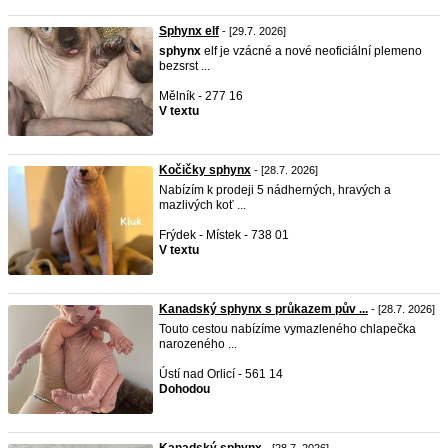
Sphynx elf
- [29.7. 2026]
sphynx
elf je vzácné a nové neoficiální plemeno
bezsrst ...
Mělník - 277 16
V textu
Kočičky sphynx
- [28.7. 2026]
Nabízím k prodeji 5 nádherných, hravých a
mazlivých koť ...
Frýdek - Místek - 738 01
V textu
Kanadský sphynx s průkazem pův ...
- [28.7. 2026]
Touto cestou nabízíme vymazleného chlapečka
narozeného ...
Ústí nad Orlicí - 561 14
Dohodou