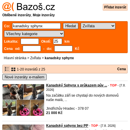
Přidat inzerát
Oblíbené inzeráty
,
Moje inzeráty
Co:
Lokalita:
Okolí:
km
Cena od:
- do:
Kč
Hlavní stránka
>
Zvířata
>
kanadsky sphynx
Cena
1-20 inzerátů z 25
Nové inzeráty e-mailem
Kanadský Sphynx s průkazem pův ...
-
TOP
- [7.8.
2026]
Na začátku září se chystají do nových domovů
naše malá, ...
Jindřichův Hradec - 378 07
21 000 Kč
Kanadský sphynx bez PP
-
TOP
- [7.8. 2026]