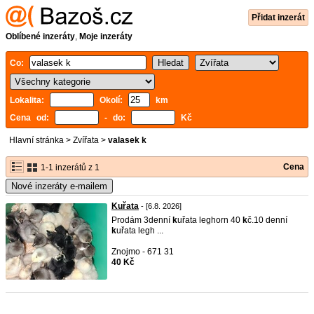
Přidat inzerát
Oblíbené inzeráty
,
Moje inzeráty
Co:
Lokalita:
Okolí:
km
Cena od:
- do:
Kč
Hlavní stránka
>
Zvířata
>
valasek k
Cena
1-1 inzerátů z 1
Nové inzeráty e-mailem
Kuřata
- [6.8. 2026]
Prodám 3denní
k
uřata leghorn 40
k
č.10 denní
k
uřata legh ...
Znojmo - 671 31
40 Kč