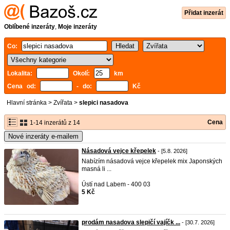
Přidat inzerát
Oblíbené inzeráty
,
Moje inzeráty
Co:
Lokalita:
Okolí:
km
Cena od:
- do:
Kč
Hlavní stránka
>
Zvířata
>
slepici nasadova
Cena
1-14 inzerátů z 14
Nové inzeráty e-mailem
Násadová vejce křepelek
- [5.8. 2026]
Nabízím násadová vejce křepelek mix Japonských
masná li ...
Ústí nad Labem - 400 03
5 Kč
prodám nasadova slepičí vajíčk ...
- [30.7. 2026]