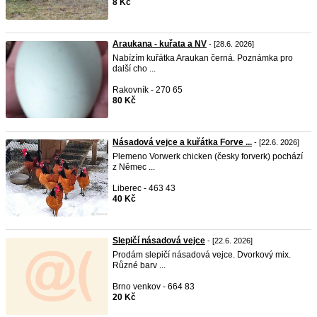
8 Kč
Araukana - kuřata a NV
- [28.6. 2026]
Nabízím kuřátka Araukan černá. Poznámka pro
další cho ...
Rakovník - 270 65
80 Kč
Násadová vejce a kuřátka Forve ...
- [22.6. 2026]
Plemeno Vorwerk chicken (česky forverk) pochází
z Němec ...
Liberec - 463 43
40 Kč
Slepičí násadová vejce
- [22.6. 2026]
Prodám slepičí násadová vejce. Dvorkový mix.
Různé barv ...
Brno venkov - 664 83
20 Kč