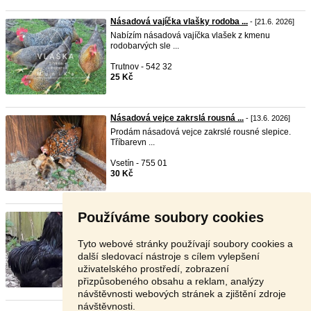
Násadová vajíčka vlašky rodoba ...
- [21.6. 2026]
Nabízím násadová vajíčka vlašek z kmenu
rodobarvých sle ...
Trutnov - 542 32
25 Kč
Násadová vejce zakrslá rousná ...
- [13.6. 2026]
Prodám násadová vejce zakrslé rousné slepice.
Tříbarevn ...
Vsetín - 755 01
30 Kč
Používáme soubory cookies
Araukana - kuřata a násadová v ...
- [11.6. 2026]
Nabízím kuřátka Araukan černá a stará 5 - 7 dní.
Pozná ...
Tyto webové stránky používají soubory cookies a
další sledovací nástroje s cílem vylepšení
Rakovník - 270 65
uživatelského prostředí, zobrazení
V textu
přizpůsobeného obsahu a reklam, analýzy
návštěvnosti webových stránek a zjištění zdroje
návštěvnosti.