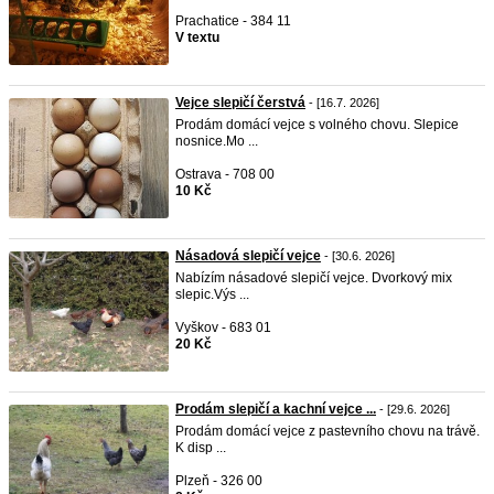
Prachatice - 384 11
V textu
Vejce slepičí čerstvá
- [16.7. 2026]
Prodám domácí vejce s volného chovu. Slepice
nosnice.Mo ...
Ostrava - 708 00
10 Kč
Násadová slepičí vejce
- [30.6. 2026]
Nabízím násadové slepičí vejce. Dvorkový mix
slepic.Výs ...
Vyškov - 683 01
20 Kč
Prodám slepičí a kachní vejce ...
- [29.6. 2026]
Prodám domácí vejce z pastevního chovu na trávě.
K disp ...
Plzeň - 326 00