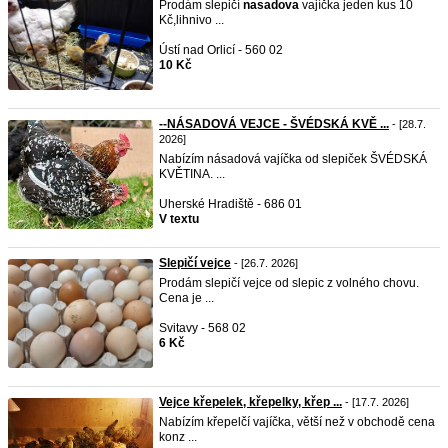
Prodám slepičí
nasadova
vajíčka jeden kus 10
Kč,lihnivo ...
Ústí nad Orlicí - 560 02
10 Kč
--NÁSADOVÁ VEJCE - ŠVÉDSKÁ KVĚ ...
- [28.7.
2026]
Nabízím násadová vajíčka od slepiček ŠVÉDSKÁ
KVĚTINA. ...
Uherské Hradiště - 686 01
V textu
Slepičí vejce
- [26.7. 2026]
Prodám slepičí vejce od slepic z volného chovu.
Cena je ...
Svitavy - 568 02
6 Kč
Vejce křepelek, křepelky, křep ...
- [17.7. 2026]
Nabízím křepelčí vajíčka, větší než v obchodě cena
konz ...