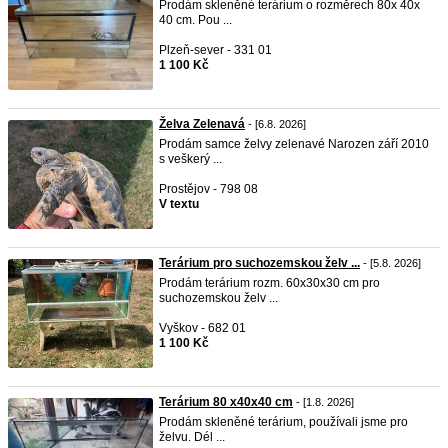
Prodám skleněné terárium o rozměrech 80x 40x
40 cm. Pou ...
Plzeň-sever - 331 01
1 100 Kč
Želva Zelenavá
- [6.8. 2026]
Prodám samce želvy zelenavé Narozen září 2010
s veškerý ...
Prostějov - 798 08
V textu
Terárium pro suchozemskou želv ...
- [5.8. 2026]
Prodám terárium rozm. 60x30x30 cm pro
suchozemskou želv ...
Vyškov - 682 01
1 100 Kč
Terárium 80 x40x40 cm
- [1.8. 2026]
Prodám skleněné terárium, používali jsme pro
želvu. Dél ...