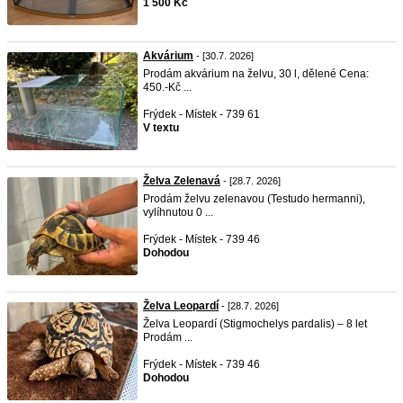
1 500 Kč
Akvárium
- [30.7. 2026]
Prodám akvárium na želvu, 30 l, dělené Cena:
450.-Kč ...
Frýdek - Místek - 739 61
V textu
Želva Zelenavá
- [28.7. 2026]
Prodám želvu zelenavou (Testudo hermanni),
vylíhnutou 0 ...
Frýdek - Místek - 739 46
Dohodou
Želva Leopardí
- [28.7. 2026]
Želva Leopardí (Stigmochelys pardalis) – 8 let
Prodám ...
Frýdek - Místek - 739 46
Dohodou