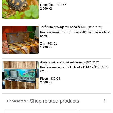
Litoměřice - 411 55
2 000 Kč
Terárium pro agamu nebo želvu
- [12.7. 2026]
Prodám terárium 70x30, výška 46 cm. Dvě světla, v
horší ...
Zlín - 763 61
1 790 Kč
Akvárium/ terárium/ želvárium
- [5.7. 2026]
Prodám sestavu viz foto. Nádrž D147 x Š60 x V51
cm. ...
Plzeň - 332 04
2 500 Kč