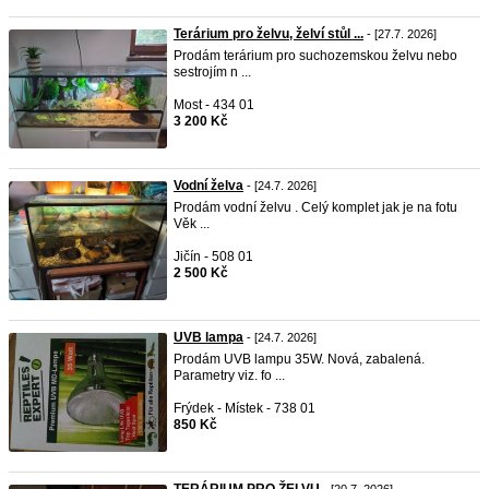
Terárium pro želvu, želví stůl ...
- [27.7. 2026]
Prodám terárium pro suchozemskou želvu nebo
sestrojím n ...
Most - 434 01
3 200 Kč
Vodní želva
- [24.7. 2026]
Prodám vodní želvu . Celý komplet jak je na fotu
Věk ...
Jičín - 508 01
2 500 Kč
UVB lampa
- [24.7. 2026]
Prodám UVB lampu 35W. Nová, zabalená.
Parametry viz. fo ...
Frýdek - Místek - 738 01
850 Kč