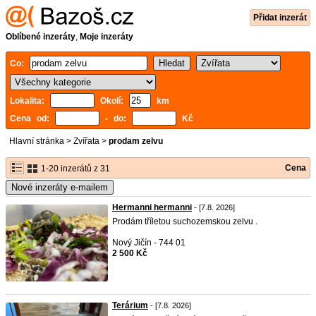
Přidat inzerát
Oblíbené inzeráty
,
Moje inzeráty
Co:
Lokalita:
Okolí:
km
Cena od:
- do:
Kč
Hlavní stránka
>
Zvířata
>
prodam zelvu
Cena
1-20 inzerátů z 31
Nové inzeráty e-mailem
Hermanni hermanni
- [7.8. 2026]
Prodám tříletou suchozemskou zelvu .
Nový Jičín - 744 01
2 500 Kč
Terárium
- [7.8. 2026]