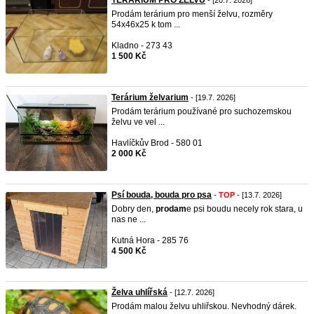
TERÁRIUM PRO ŽELVU
- [20.7. 2026]
Prodám terárium pro menší želvu, rozměry
54x46x25 k tom ...
Kladno - 273 43
1 500 Kč
Terárium želvarium
- [19.7. 2026]
Prodám terárium používané pro suchozemskou
želvu ve vel ...
Havlíčkův Brod - 580 01
2 000 Kč
Psí bouda, bouda pro psa
-
TOP
- [13.7. 2026]
Dobry den,
prodam
e psi boudu necely rok stara, u
nas ne ...
Kutná Hora - 285 76
4 500 Kč
Želva uhlířská
- [12.7. 2026]
Prodám malou želvu uhliřskou. Nevhodný dárek.