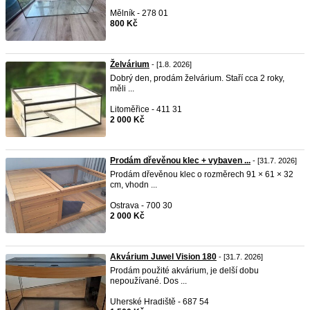
Mělník - 278 01
800 Kč
Želvárium
- [1.8. 2026]
Dobrý den, prodám želvárium. Staří cca 2 roky,
měli ...
Litoměřice - 411 31
2 000 Kč
Prodám dřevěnou klec + vybaven ...
- [31.7. 2026]
Prodám dřevěnou klec o rozměrech 91 × 61 × 32
cm, vhodn ...
Ostrava - 700 30
2 000 Kč
Akvárium Juwel Vision 180
- [31.7. 2026]
Prodám použité akvárium, je delší dobu
nepoužívané. Dos ...
Uherské Hradiště - 687 54