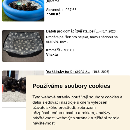
,byvame ...
Slovensko - 987 65
7 500 Kč
Batoh pro domácí zvířata, pelí ...
- [5.7. 2026]
Prodám pelíšek pro pejska, novou nádobu na
granule, nov ...
Kroměříž - 768 61
V textu
Yorkširský teriér-štěňátka
- [19.6. 2026]
Prodám štěňátka Yorkširský teriér 2 fenečky -
odčerven ...
Používáme soubory cookies
Most - 434 01
123 Kč
Tyto webové stránky používají soubory cookies a
další sledovací nástroje s cílem vylepšení
uživatelského prostředí, zobrazení
přizpůsobeného obsahu a reklam, analýzy
Stránka:
1
2
Další
návštěvnosti webových stránek a zjištění zdroje
návštěvnosti.