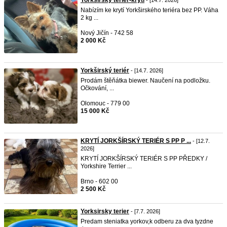
Yorkširský teriér-krytí
- [14.7. 2026]
Nabízím ke krytí Yorkširského teriéra bez PP. Váha
2 kg ...
Nový Jičín - 742 58
2 000 Kč
Yorkširský teriér
- [14.7. 2026]
Prodám štěňátka biewer. Naučení na podložku.
Očkování, ...
Olomouc - 779 00
15 000 Kč
KRYTÍ JORKŠÍRSKÝ TERIÉR S PP P ...
- [12.7.
2026]
KRYTÍ JORKŠÍRSKÝ TERIÉR S PP PŘEDKY /
Yorkshire Terrier ...
Brno - 602 00
2 500 Kč
Yorksirsky terier
- [7.7. 2026]
Predam steniatka yorkov,k odberu za dva tyzdne