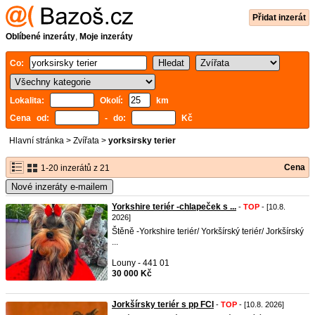
Přidat inzerát
Oblíbené inzeráty
,
Moje inzeráty
Co:
Lokalita:
Okolí:
km
Cena od:
- do:
Kč
Hlavní stránka
>
Zvířata
>
yorksirsky terier
Cena
1-20 inzerátů z 21
Nové inzeráty e-mailem
Yorkshire teriér -chlapeček s ...
-
TOP
- [10.8.
2026]
Štěně -Yorkshire teriér/ Yorkšírský teriér/ Jorkšírský
...
Louny - 441 01
30 000 Kč
Jorkšírsky teriér s pp FCI
-
TOP
- [10.8. 2026]