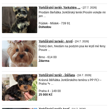
Yorkšírský teriér, Yorkshire, ...
- [27.7. 2026]
Prodám šteňátka Jorkšírský teriér.Prosím volejte mi
jen ...
Frýdek - Místek - 739 91
Dohodou
Yorkšírský terieér - krytí
- [24.7. 2026]
Dobrý den, hledám na podzim psa ke krytí mé feny.
Pouze ...
Brno - 614 00
Zdarma
Yorkšírský teriér - štěňata
- [16.7. 2026]
Krásná štěňátka Jorkširského teriéra s PP FCI –
Praha 🐾 ...
Praha 4 - 149 00
25 000 Kč