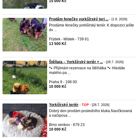
15 000 Kč
Prodám fenečky yorkšírský teri ...
- [1.8. 2026]
Prodáme fenečky yorkšírský teriér. K dispozici ješte
dv ...
Frýdek - Místek - 739 61
13 500 Kč
Štěňata – Yorkšírský teriér × ...
- [28.7. 2026]
🐾 Přijímám rezervace na štěňátka 🐾 Hledáte
malého pa ...
Praha 9 - 198 00
10 000 Kč
Yorkšírský teriér
-
TOP
- [28.7. 2026]
Dobrý den prodám posledního kluka.Naočkovaná
a načipova ...
Brno venkov - 679 23
10 000 Kč