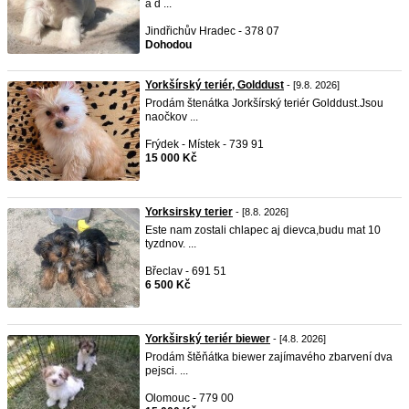
a d ...
Jindřichův Hradec - 378 07
Dohodou
Yorkšírský teriér, Golddust
- [9.8. 2026]
Prodám štenátka Jorkšírský teriér Golddust.Jsou
naočkov ...
Frýdek - Místek - 739 91
15 000 Kč
Yorksirsky terier
- [8.8. 2026]
Este nam zostali chlapec aj dievca,budu mat 10
tyzdnov. ...
Břeclav - 691 51
6 500 Kč
Yorkširský teriér biewer
- [4.8. 2026]
Prodám štěňátka biewer zajímavého zbarvení dva
pejsci. ...
Olomouc - 779 00