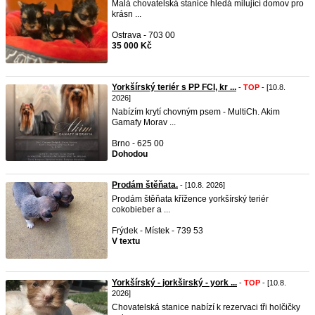
Malá chovatelská stanice hledá milující domov pro
krásn ...
Ostrava - 703 00
35 000 Kč
Yorkšírský teriér s PP FCI, kr ...
-
TOP
- [10.8.
2026]
Nabízím krytí chovným psem - MultiCh. Akim
Gamafy Morav ...
Brno - 625 00
Dohodou
Prodám štěňata.
- [10.8. 2026]
Prodám štěňata křížence yorkšírský teriér
cokobieber a ...
Frýdek - Místek - 739 53
V textu
Yorkšírský - jorkširský - york ...
-
TOP
- [10.8.
2026]
Chovatelská stanice nabízí k rezervaci tři holčičky