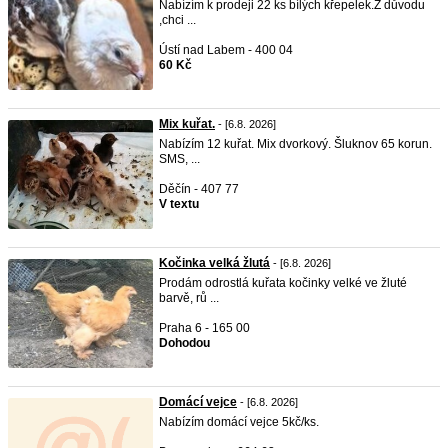
Nabízím k prodeji 22 ks bílých křepelek.Z důvodu
,chci ...
Ústí nad Labem - 400 04
60 Kč
Mix kuřat.
- [6.8. 2026]
Nabízím 12 kuřat. Mix dvorkový. Šluknov 65 korun.
SMS, ...
Děčín - 407 77
V textu
Kočinka velká žlutá
- [6.8. 2026]
Prodám odrostlá kuřata kočinky velké ve žluté
barvě, rů ...
Praha 6 - 165 00
Dohodou
Domácí vejce
- [6.8. 2026]
Nabízím domácí vejce 5kč/ks.