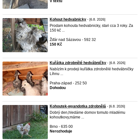
V textu
Kohout hedvabnicky
- [6.8. 2026]
Prodam kohouta hedvabnicky, stari cca 3 roky. Za
150 kč ...
Žďár nad Sázavou - 592 32
150 Kč
Kuřátka zdrobnělé hedvábničky
- [6.8. 2026]
Nabízím k prodeji kuřátka zdrobnělé hedvábničky
Líhnu ...
Praha-západ - 252 50
Dohodou
Kohoutek-wyandotka zdrobnělá
- [6.8. 2026]
Dobrý den,hledáme domov tomuto mladému
kohoutkovy,máme ...
Brno - 635 00
Nerozhoduje