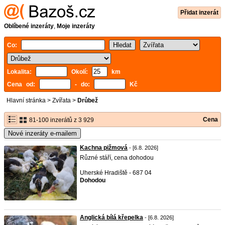
Přidat inzerát
Oblíbené inzeráty
,
Moje inzeráty
Co:
Lokalita:
Okolí:
km
Cena od:
- do:
Kč
Hlavní stránka
>
Zvířata
>
Drůbež
Cena
81-100 inzerátů z 3 929
Nové inzeráty e-mailem
Kachna pižmová
- [6.8. 2026]
Různé stáří, cena dohodou
Uherské Hradiště - 687 04
Dohodou
Anglická bílá křepelka
- [6.8. 2026]