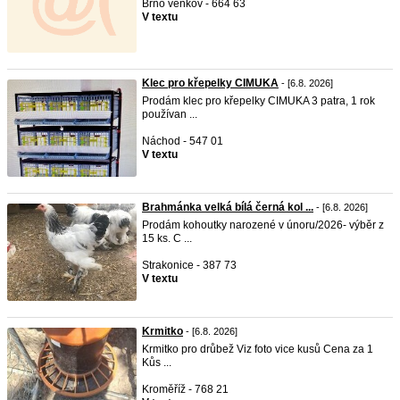
Brno venkov - 664 63
V textu
Klec pro křepelky CIMUKA
- [6.8. 2026]
Prodám klec pro křepelky CIMUKA 3 patra, 1 rok
používan ...
Náchod - 547 01
V textu
Brahmánka velká bílá černá kol ...
- [6.8. 2026]
Prodám kohoutky narozené v únoru/2026- výběr z
15 ks. C ...
Strakonice - 387 73
V textu
Krmitko
- [6.8. 2026]
Krmitko pro drůbež Viz foto vice kusů Cena za 1
Kůs ...
Kroměříž - 768 21