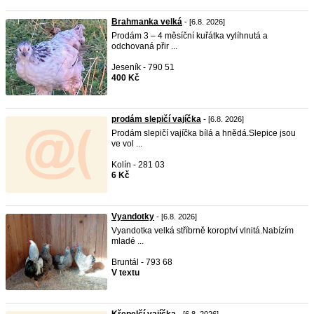
Brahmanka velká
- [6.8. 2026]
Prodám 3 – 4 měsíční kuřátka vylíhnutá a
odchovaná přir ...
Jeseník - 790 51
400 Kč
prodám slepičí vajíčka
- [6.8. 2026]
Prodám slepičí vajíčka bílá a hnědá.Slepice jsou
ve vol ...
Kolín - 281 03
6 Kč
Vyandotky
- [6.8. 2026]
Vyandotka velká stříbrně koroptví vlnitá.Nabízím
mladé ...
Bruntál - 793 68
V textu