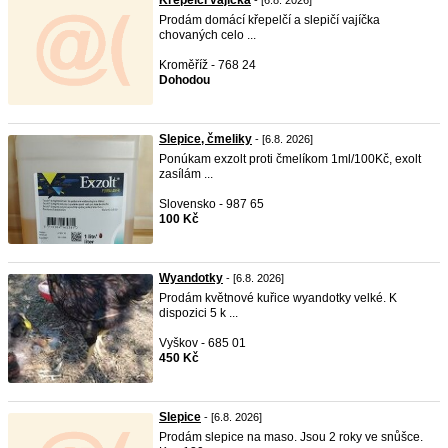
Křepelčí vajíčka
- [6.8. 2026]
Prodám domácí křepelčí a slepičí vajíčka
chovaných celo ...
Kroměříž - 768 24
Dohodou
Slepice, čmeliky
- [6.8. 2026]
Ponúkam exzolt proti čmelíkom 1ml/100Kč, exolt
zasílám ...
Slovensko - 987 65
100 Kč
Wyandotky
- [6.8. 2026]
Prodám květnové kuřice wyandotky velké. K
dispozici 5 k ...
Vyškov - 685 01
450 Kč
Slepice
- [6.8. 2026]
Prodám slepice na maso. Jsou 2 roky ve snůšce.