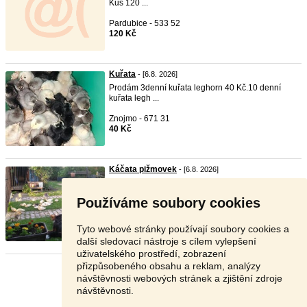
Kus 120 ...
Pardubice - 533 52
120 Kč
Kuřata
- [6.8. 2026]
Prodám 3denní kuřata leghorn 40 Kč.10 denní
kuřata legh ...
Znojmo - 671 31
40 Kč
Káčata pižmovek
- [6.8. 2026]
Prodám káčata pižmovek, dvoudenní až
šestitydenni, 50-1 ...
Používáme soubory cookies
Opava - 747 91
50 Kč
Tyto webové stránky používají soubory cookies a
další sledovací nástroje s cílem vylepšení
uživatelského prostředí, zobrazení
přizpůsobeného obsahu a reklam, analýzy
Stránka:
Předchozí
4
5
6
7
Další
návštěvnosti webových stránek a zjištění zdroje
návštěvnosti.